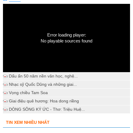
Error loading player:
No playable sources found
Dấu ấn 50 năm nền văn học, nghệ...
Nhạc sỹ Quốc Dũng và những giai...
Vọng chiều Tam Soa
Giai điệu quê hương: Hoa dong riềng
DÒNG SÔNG KÝ ỨC - Thơ: Triệu Huệ...
TIN XEM NHIỀU NHẤT