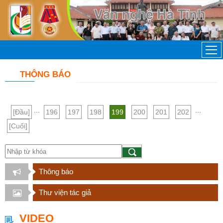
THÔNG BÁO
...
...
[Đầu]
196
197
198
199
200
201
202
[Cuối]
Thông báo
Thư viện tác giả
VIDEO