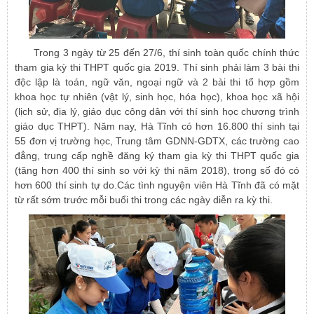
Trong 3 ngày từ 25 đến 27/6, thí sinh toàn quốc chính thức
tham gia kỳ thi THPT quốc gia 2019. Thí sinh phải làm 3 bài thi
độc lập là toán, ngữ văn, ngoại ngữ và 2 bài thi tổ hợp gồm
khoa học tự nhiên (vật lý, sinh học, hóa học), khoa học xã hội
(lịch sử, địa lý, giáo dục công dân với thí sinh học chương trình
giáo dục THPT). Năm nay, Hà Tĩnh có hơn 16.800 thí sinh tại
55 đơn vị trường học, Trung tâm GDNN-GDTX, các trường cao
đẳng, trung cấp nghề đăng ký tham gia kỳ thi THPT quốc gia
(tăng hơn 400 thí sinh so với kỳ thi năm 2018), trong số đó có
hơn 600 thí sinh tự do.Các tình nguyện viên Hà Tĩnh đã có mặt
từ rất sớm trước mỗi buổi thi trong các ngày diễn ra kỳ thi.