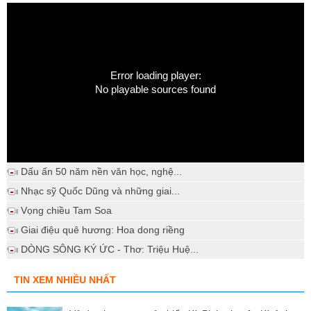
Error loading player:
No playable sources found
Dấu ấn 50 năm nền văn học, nghệ...
Nhạc sỹ Quốc Dũng và những giai...
Vọng chiều Tam Soa
Giai điệu quê hương: Hoa dong riềng
DÒNG SÔNG KÝ ỨC - Thơ: Triệu Huệ...
TIN XEM NHIỀU NHẤT