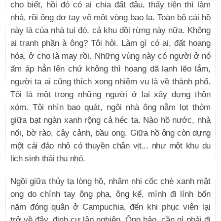
cho biết, hồi đó có ai chia đất đâu, thấy tiện thì làm
nhà, rồi ông dơ tay vẽ một vòng bao la. Toàn bộ cái hồ
này là của nhà tui đó, cả khu đồi rừng này nữa. Không
ai tranh phần à ông? Tôi hỏi. Làm gì có ai, đất hoang
hóa, ở cho là may rồi. Những vùng này có người ở nó
ấm áp hẳn lên chứ không thì hoang dã lạnh lẽo lắm,
người ta ai cũng thích xong nhiệm vụ là về thành phố.
Tôi là một trong những người ở lại xây dựng thôn
xóm. Tôi nhìn bao quát, ngôi nhà ông nằm lọt thỏm
giữa bạt ngàn xanh rộng cả héc ta. Nào hồ nước, nhà
nổi, bờ rào, cây cảnh, bầu ong.
Giữa hồ ông còn dựng
một cái đảo nhỏ có thuyền chân vịt... như một khu du
lịch sinh thái thu nhỏ.
Ngồi giữa thủy tạ lòng hồ, nhâm nhi cốc chè xanh mật
ong do chính tay ông pha, ông kể, mình đi lính bốn
năm đóng quân ở Campuchia, đến khi phục viên lại
trở về đây, định cư lập nghiệp. Ông bảo, cần gì phải đi