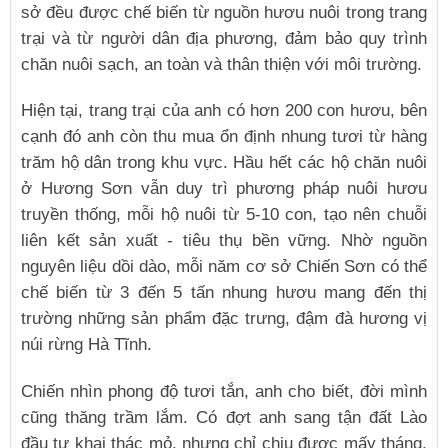
sở đều được chế biến từ nguồn hươu nuôi trong trang
trại và từ người dân địa phương, đảm bảo quy trình
chăn nuôi sạch, an toàn và thân thiện với môi trường.
Hiện tại, trang trại của anh có hơn 200 con hươu, bên
cạnh đó anh còn thu mua ổn định nhung tươi từ hàng
trăm hộ dân trong khu vực. Hầu hết các hộ chăn nuôi
ở Hương Sơn vẫn duy trì phương pháp nuôi hươu
truyền thống, mỗi hộ nuôi từ 5-10 con, tạo nên chuỗi
liên kết sản xuất - tiêu thụ bền vững. Nhờ nguồn
nguyên liệu dồi dào, mỗi năm cơ sở Chiến Sơn có thể
chế biến từ 3 đến 5 tấn nhung hươu mang đến thị
trường những sản phẩm đặc trưng, đậm đà hương vị
núi rừng Hà Tĩnh.
Chiến nhìn phong độ tươi tắn, anh cho biết, đời mình
cũng thăng trầm lắm. Có đợt anh sang tận đất Lào
đầu tư khai thác mỏ, nhưng chỉ chịu được mấy tháng,