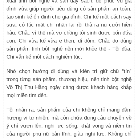
xuất tinh bột nghệ và sắn dây sạch, để phục vụ gia
đình vừa giúp người tiêu dùng có sản phẩm an toàn,
tạo sinh kế ổn định cho gia đình. Chị kể một cách say
sưa, có lúc mặt chị nhăn lại rồi thả ra nụ cười hiền
hậu. Chắc vì thế mà vợ chồng tôi sinh được bốn đứa
con. Chị vừa kể vừa e thẹn, dí dỏm. Chắc do dùng
sản phẩm tinh bột nghệ nên mới khỏe thế - Tôi đùa.
Chị vẫn kể một cách nghiêm túc.
Nhờ chọn hướng đi đúng và kiên trì giữ chữ “tín”
trong từng sản phẩm, thương hiệu, nên tinh bột nghệ
Võ Thị Thu Hằng ngày càng được khách hàng khắp
mọi miền tìm đến.
Tôi nhận ra, sản phẩm của chị không chỉ mang đậm
hương vị tự nhiên, mà còn chứa đựng câu chuyện về
ý chí vươn lên, nghị lực sống, khát vọng và niềm tin
của người phụ nữ bản lĩnh, giàu nghị lực. Không chỉ