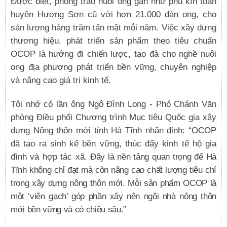
Được biết, phong trào nuôi ong gần như phủ kín toàn
huyện Hương Sơn cũ với hơn 21.000 đàn ong, cho
sản lượng hàng trăm tấn mật mỗi năm. Việc xây dựng
thương hiệu, phát triển sản phẩm theo tiêu chuẩn
OCOP là hướng đi chiến lược, tạo đà cho nghề nuôi
ong địa phương phát triển bền vững, chuyên nghiệp
và nâng cao giá trị kinh tế.
Tôi nhớ có lần ông Ngô Đình Long - Phó Chánh Văn
phòng Điều phối Chương trình Mục tiêu Quốc gia xây
dựng Nông thôn mới tỉnh Hà Tĩnh nhận định: “OCOP
đã tạo ra sinh kế bền vững, thúc đẩy kinh tế hộ gia
đình và hợp tác xã.
Đây là nền tảng quan trọng để Hà
Tĩnh không chỉ đạt mà còn nâng cao chất lượng tiêu chí
trong xây dựng nông thôn mới. Mỗi sản phẩm OCOP là
một ‘viên gạch’ góp phần xây nên ngôi nhà nông thôn
mới bền vững và có chiều sâu.”