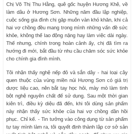
Chị Võ Thị Thu Hằng, quê gốc huyện Hương Khê, về
làm dâu ở Hương Sơn. Những năm đầu lập nghiệp,
cuộc sống gia đình chị gặp muôn vàn khó khăn, khi cả
hai vợ chồng đều mang trong mình những vấn đề sức
khỏe, không thể lao động nặng hay làm việc dài ngày.
Thế nhưng, chính trong hoàn cảnh ấy, chị đã tìm ra
hướng đi mới, bắt đầu từ nhu cầu chăm sóc sức khỏe
cho chính gia đình mình.
Tôi nhận thấy nghệ nếp đỏ và sắn dây - hai loại cây
quen thuộc của vùng miền núi Hương Sơn có giá trị
dược liệu cao, nên bắt tay học hỏi, mày mò làm tinh
bột nghệ nguyên chất để sử dụng. Sau một thời gian
kiên trì, điều kỳ diệu đã đến, khi tôi dùng sản phẩm
này nhận thấy sức khỏe của hai vợ chồng dần hồi
phục. Chỉ kể. - Tin tưởng vào công dụng từ sản phẩm
tự tay mình làm ra, tôi quyết định thành lập cơ sở sản