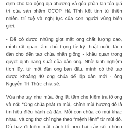
định cho lao động địa phương và góp phần lan tỏa giá
trị của sản phẩm OCOP Hà Tĩnh kết tinh từ thiên
nhiên, trí tuệ và nghị lực của con người vùng biên
giới.
- Để có được những giọt mật ong chất lượng cao,
mình rất quan tâm chú trọng từ kỹ thuật nuôi, tách
đàn cho đến tạo chúa nhân giống - khâu quan trọng
quyết định năng suất của đàn ong. Nhờ kinh nghiệm
tích lũy, từ một đàn ong ban đầu, mình có thể tạo
được khoảng 40 ong chúa để lập đàn mới - ông
Nguyễn Trí Thức chia sẻ.
Vừa nhẹ tay như múa, ông lật tấm che kiểm tra tổ ong
và nói: “Ong chúa phát ra mùi, chính mùi hương đó là
tín hiệu điều hành cả đàn. Mỗi con chúa có mùi khác
nhau, và ong thợ chỉ nghe theo “mệnh lệnh” từ mùi đó.
Dù bay đi kiếm mật cách tổ hơn hai cây số, chúng