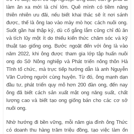
làm ăn xa mới là chí lớn. Quê mình có tiềm năng
thiên nhiên ưu đãi, nếu biết khai thác sẽ ít nơi sánh
được, thế là ông lao vào mày mò học cách nuôi ong.
Suốt gần hai thập kỷ, dù cố gắng lắm cũng chỉ đủ ăn
và tích lũy một ít do thiếu kiến thức chăm sóc và kỹ
thuật tạo giống ong. Bước ngoặt đến với ông là vào
năm 2022, khi ông được tham gia lớp tập huấn nuôi
ong do Sở Nông nghiệp và Phát triển nông thôn Hà
Tĩnh tổ chức, mà trực tiếp hướng dẫn là anh Nguyễn
Văn Cường người cùng huyện. Từ đó, ông mạnh dạn
đầu tư, phát triển quy mô hơn 200 đàn ong, đến nay
ông đã biết cách sản xuất mật ong năng suất, chất
lượng cao và biết tạo ong giống bán cho các cơ sở
nuôi ong.
Nhờ hướng đi bền vững, mỗi năm gia đình ông Thức
có doanh thu hàng trăm triệu đồng, tạo việc làm ổn