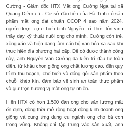
Cường - Giám đốc HTX Mật ong Cường Nga tại xã
Quang Diệm cũ - Cơ sở đầu tiên của Hà Tĩnh có sản
phẩm mật ong đạt chuẩn OCOP 4 sao năm 2024,
người được cựu chiến binh Nguyễn Trí Thức tôn vinh
thầy dạy kỹ thuật nuôi ong cho mình. Cường còn trẻ,
xông xáo và hiện đang làm cán bộ văn hóa xã sau khi
thực hiện địa phương hai cấp. Để có được thành công
này, anh Nguyễn Văn Cường đã kiên trì đầu tư toàn
diện, từ khâu chọn giống ong chất lượng cao, đến quy
trình thu hoạch, chế biến và đóng gói sản phẩm theo
chuỗi khép kín, đảm bảo vệ sinh an toàn thực phẩm
và giữ trọn hương vị mật ong tự nhiên.
Hiện HTX có hơn 1.500 đàn ong cho sản lượng mật
ổn định, đồng thời mở rộng hoạt động kinh doanh ong
giống và cung ứng dụng cụ ngành ong cho bà con
trong vùng. Không chỉ tập trung vào sản xuất, anh