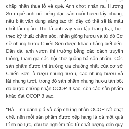
chấp nhận thua lỗ về quê. Anh chợt nhận ra, Hương
Sơn quê anh nổi tiếng đặc sản nuôi hươu lấy nhung,
nếu biết vận dụng sáng tạo thì đây có thể sẽ là mấu
chốt làm giàu. Thế là anh vay vốn lập trang trại, học
theo kỹ thuật chăm sóc, nhân giống hươu và từ đó Cơ
sở nhung hươu Chiến Sơn được khách hàng biết đến.
Dần dà, anh vươn thị trường bằng các cách truyền
thông, tham gia các hội chợ quảng bá sản phẩm. Các
sản phẩm được thị trường ưa chuộng nhất của cơ sở
Chiến Sơn là rượu nhung hươu, cao nhung hươu và
lát nhung tươi, trong đó sản phẩm nhung hươu tán bột
đã được chứng nhận OCOP 4 sao, còn các sản phẩm
khác đạt OCOP 3 sao.
“Hà Tĩnh đánh giá và cấp chứng nhận OCOP rất chặt
chẽ, nên mỗi sản phẩm được xếp hạng là cả một quá
trình nỗ lực, đầu tư nghiêm túc từ chất lượng đến quy