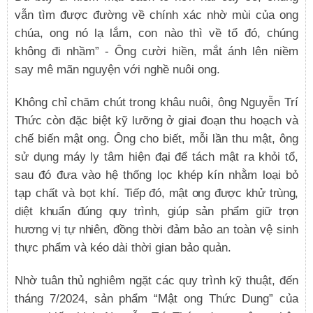
vẫn tìm được đường về chính xác nhờ mùi của ong
chúa, ong nó lạ lắm, con nào thì về tổ đó, chúng
không đi nhầm” - Ông cười hiền, mắt ánh lên niềm
say mê mãn nguyện với nghề nuôi ong.
Không chỉ chăm chút trong khâu nuôi, ông Nguyễn Trí
Thức còn đặc biệt kỹ lưỡng ở giai đoạn thu hoạch và
chế biến mật ong. Ông cho biết, mỗi lần thu mật, ông
sử dụng máy ly tâm hiện đại để tách mật ra khỏi tổ,
sau đó đưa vào hệ thống lọc khép kín nhằm loại bỏ
tạp chất và bọt khí.
Tiếp đó, mật ong được khử trùng,
diệt khuẩn đúng quy trình, giúp sản phẩm giữ trọn
hương vị tự nhiên,
đồng thời đảm bảo an toàn vệ sinh
thực phẩm và kéo dài thời gian bảo quản.
Nhờ tuân thủ nghiêm ngặt các quy trình kỹ thuật, đến
tháng 7/2024, sản phẩm “Mật ong Thức Dung” của