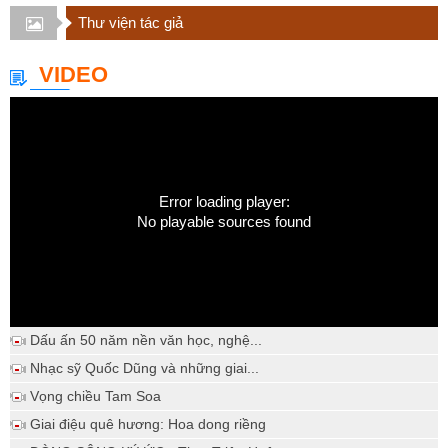
Thư viện tác giả
VIDEO
Error loading player:
No playable sources found
Dấu ấn 50 năm nền văn học, nghệ...
Nhạc sỹ Quốc Dũng và những giai...
Vọng chiều Tam Soa
Giai điệu quê hương: Hoa dong riềng