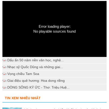
Error loading player:
No playable sources found
Dấu ấn 50 năm nền văn học, nghệ...
Nhạc sỹ Quốc Dũng và những giai...
Vọng chiều Tam Soa
Giai điệu quê hương: Hoa dong riềng
DÒNG SÔNG KÝ ỨC - Thơ: Triệu Huệ...
TIN XEM NHIỀU NHẤT