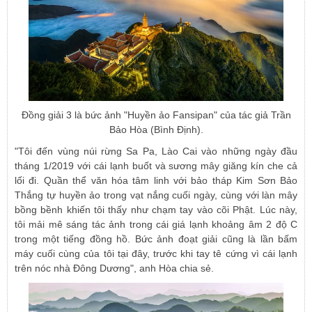
Đồng giải 3 là bức ảnh "Huyền ảo Fansipan" của tác giả Trần
Bảo Hòa (Bình Định).
"Tôi đến vùng núi rừng Sa Pa, Lào Cai vào những ngày đầu
tháng 1/2019 với cái lạnh buốt và sương mây giăng kín che cả
lối đi. Quần thể văn hóa tâm linh với bảo tháp Kim Sơn Bảo
Thắng tự huyền ảo trong vạt nắng cuối ngày, cùng với làn mây
bồng bềnh khiến tôi thấy như chạm tay vào cõi Phật. Lúc này,
tôi mải mê sáng tác ảnh trong cái giá lạnh khoảng âm 2 độ C
trong một tiếng đồng hồ. Bức ảnh đoạt giải cũng là lần bấm
máy cuối cùng của tôi tại đây, trước khi tay tê cứng vì cái lạnh
trên nóc nhà Đông Dương", anh Hòa chia sẻ.