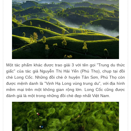
Một tác phẩm khác được trao giải 3 với tên gọi "Trung du thức
giấc" của tác giả Nguyễn Thị Hải Yến (Phú Thọ), chụp tại đồi
chè Long Cốc. Những đồi chè ở huyện Tân Sơn, Phú Thọ còn
được mệnh danh là "Vịnh Hạ Long vùng trung du", với địa hình
mềm mại trên một không gian rộng lớn. Long Cốc cũng được
đánh giá là một trong những đồi chè đẹp nhất Việt Nam.