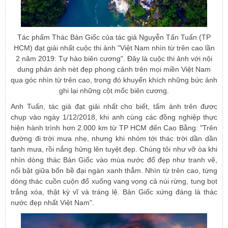
Tác phẩm Thác Bản Giốc của tác giả Nguyễn Tấn Tuấn (TP
HCM) đạt giải nhất cuộc thi ảnh "Việt Nam nhìn từ trên cao lần
2 năm 2019: Tự hào biên cương". Đây là cuộc thi ảnh với nội
dung phản ánh nét đẹp phong cảnh trên mọi miền Việt Nam
qua góc nhìn từ trên cao, trong đó khuyến khích những bức ảnh
ghi lại những cột mốc biên cương.
Anh Tuấn, tác giả đạt giải nhất cho biết, tấm ảnh trên được
chụp vào ngày 1/12/2018, khi anh cùng các đồng nghiệp thực
hiện hành trình hơn 2.000 km từ TP HCM đến Cao Bằng: "Trên
đường đi trời mưa nhẹ, nhưng khi nhóm tới thác trời dần dần
tạnh mưa, rồi nắng hửng lên tuyệt đẹp. Chúng tôi như vỡ òa khi
nhìn dòng thác Bản Giốc vào mùa nước đổ đẹp như tranh vẽ,
nổi bật giữa bốn bề đại ngàn xanh thẳm. Nhìn từ trên cao, từng
dòng thác cuồn cuộn đổ xuống vang vọng cả núi rừng, tung bọt
trắng xóa, thật kỳ vĩ và tráng lệ. Bản Giốc xứng đáng là thác
nước đẹp nhất Việt Nam".