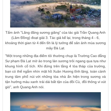
Tấm ảnh "Lãng đãng sương giăng" của tác giả Trần Quang Anh
(Lâm Đồng) đoạt giải 3. Tác giả kể lại, trong tháng 4 - 6,
khoảng thời gian từ 4 đến 6h là lý tưởng để săn ảnh mùa sương
mây Đà Lạt.
"Một trong những địa điểm tôi thường chụp là Trường Cao đẳng
Sư phạm Đà Lạt mờ ảo trong làn sương trôi ngang qua tựa như
khung hình cổ tích. Khi đứng trên tầng 4 tòa tháp của trường,
bạn có thể ngắm nhìn mặt hồ Xuân Hương tĩnh lặng, toàn cảnh
trung tâm phố núi với những tòa nhà ẩn hiện trong sương và
tận hưởng màu xanh trải dài bất tận của đồi Cù, đồi thông vi vút
gió", anh Quang Anh nói.