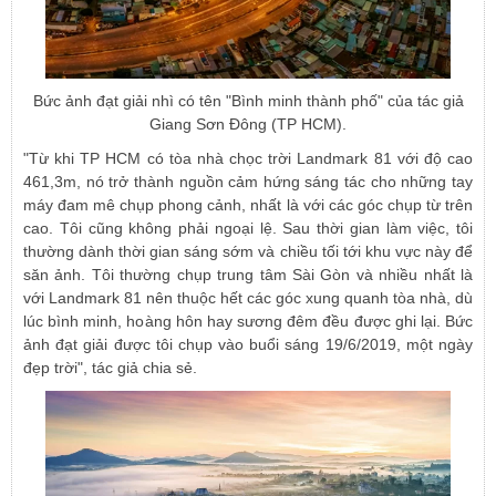
Bức ảnh đạt giải nhì có tên "Bình minh thành phố" của tác giả
Giang Sơn Đông (TP HCM).
"Từ khi TP HCM có tòa nhà chọc trời Landmark 81 với độ cao
461,3m, nó trở thành nguồn cảm hứng sáng tác cho những tay
máy đam mê chụp phong cảnh, nhất là với các góc chụp từ trên
cao. Tôi cũng không phải ngoại lệ. Sau thời gian làm việc, tôi
thường dành thời gian sáng sớm và chiều tối tới khu vực này để
săn ảnh. Tôi thường chụp trung tâm Sài Gòn và nhiều nhất là
với Landmark 81 nên thuộc hết các góc xung quanh tòa nhà, dù
lúc bình minh, hoàng hôn hay sương đêm đều được ghi lại. Bức
ảnh đạt giải được tôi chụp vào buổi sáng 19/6/2019, một ngày
đẹp trời", tác giả chia sẻ.