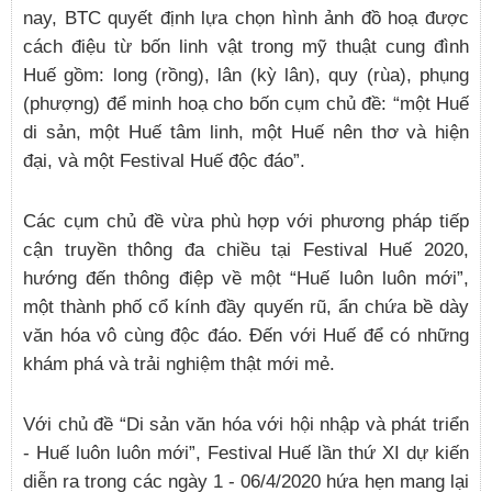
nay, BTC quyết định lựa chọn hình ảnh đồ hoạ được
cách điệu từ bốn linh vật trong mỹ thuật cung đình
Huế gồm: long (rồng), lân (kỳ lân), quy (rùa), phụng
(phượng) để minh hoạ cho bốn cụm chủ đề: “một Huế
di sản, một Huế tâm linh, một Huế nên thơ và hiện
đại, và một Festival Huế độc đáo”.
Các cụm chủ đề vừa phù hợp với phương pháp tiếp
cận truyền thông đa chiều tại Festival Huế 2020,
hướng đến thông điệp về một “Huế luôn luôn mới”,
một thành phố cổ kính đầy quyến rũ, ẩn chứa bề dày
văn hóa vô cùng độc đáo. Đến với Huế để có những
khám phá và trải nghiệm thật mới mẻ.
Với chủ đề “Di sản văn hóa với hội nhập và phát triển
- Huế luôn luôn mới”, Festival Huế lần thứ XI dự kiến
diễn ra trong các ngày 1 - 06/4/2020 hứa hẹn mang lại