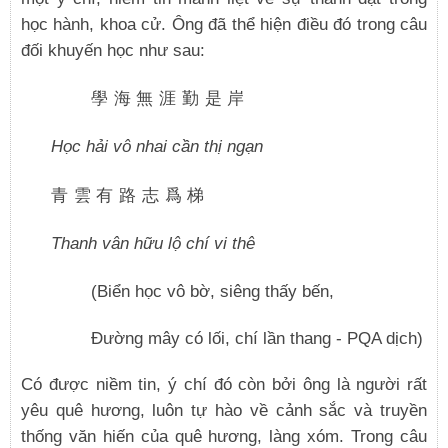
học hành, khoa cử. Ông đã thể hiện điều đó trong câu
đối khuyến học như sau:
學海無涯勤是岸
Học hải vô nhai cần thị ngạn
青雲有路志爲梯
Thanh vân hữu lộ chí vi thê
(Biển học vô bờ, siêng thấy bến,
Đường mây có lối, chí lần thang - PQA dịch)
Có được niềm tin, ý chí đó còn bởi ông là người rất
yêu quê hương, luôn tự hào về cảnh sắc và truyền
thống văn hiến của quê hương, làng xóm. Trong câu