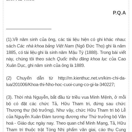
P.Q.A
_________________
(1).Về năm sinh của ông, các tài liệu hiện có ghi khác nhau:
sách
Các nhà khoa bảng Việt Nam
(Ngô Đức Thọ) ghi là năm
1885, có tài liệu ghi là sinh năm Mậu Tý (1888). Trong bài viết
này, chúng tôi theo sách
Quốc triều đăng khoa lục
của Cao
Xuân Dục, ghi năm sinh của ông là 1889.
(2)
Chuyển dẫn từ
http://m.kienthuc.net.vn/kim-chi-da-
lua/201006/Khoa-thi-Nho-hoc-cuoi-cung-co-gi-la-340227;
(3). Thời nhà Nguyễn, bắt đầu từ triều vua Minh Mệnh, ở mỗi
bộ có đặt các chức Tả, Hữu Tham tri, đứng sau chức
Thượng thư (bộ trưởng). Như vậy, chức Hữu Tham tri bộ Lễ
của Nguyễn Xuân Đàm tương đương như Thứ trưởng bộ Văn
hoá - Giáo dục ngày nay. Theo quan chế Minh Mạng, Tả, Hữu
Tham tri thuộc trật Tòng Nhị phẩm văn giai, cáo thụ Cung