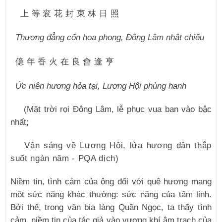
上等衮花封東林日照
Thượng đẳng cổn hoa phong, Đông Lâm nhật chiếu
億年香火在良會逢亨
Ức niên hương hỏa tại, Lương Hội phùng hanh
(Mặt trời rọi Đông Lâm, lễ phục vua ban vào bậc
nhất;
Vận sáng về Lương Hội, lửa hương dân thắp
suốt ngàn năm - PQA dịch)
Niềm tin, tình cảm của ông đối với quê hương mang
một sức nặng khác thường: sức nặng của tâm linh.
Bởi thế, trong văn bia làng Quần Ngọc, ta thấy tình
cảm, niềm tin của tác giả vào vượng khí âm trạch của