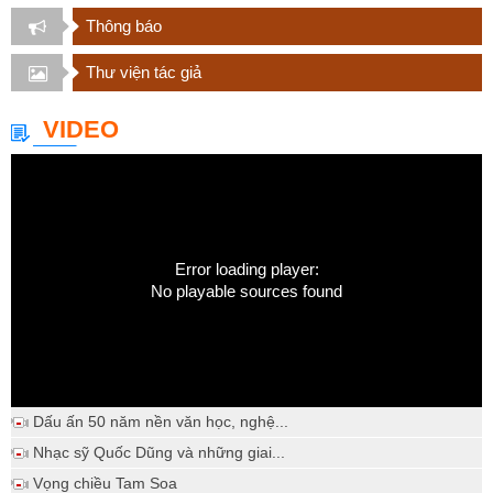
Thông báo
Thư viện tác giả
VIDEO
Error loading player:
No playable sources found
Dấu ấn 50 năm nền văn học, nghệ...
Nhạc sỹ Quốc Dũng và những giai...
Vọng chiều Tam Soa