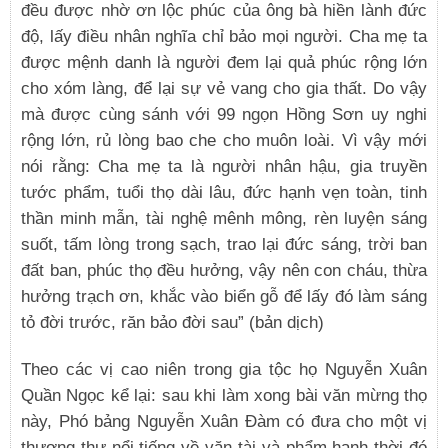
đều được nhờ ơn lộc phúc của ông bà hiền lành đức
độ, lấy điều nhân nghĩa chỉ bảo mọi người. Cha mẹ ta
được mệnh danh là người đem lại quả phúc rộng lớn
cho xóm làng, để lại sự vẻ vang cho gia thất. Do vậy
mà được cùng sánh với 99 ngọn Hồng Sơn uy nghi
rộng lớn, rủ lòng bao che cho muôn loài. Vì vậy mới
nói rằng: Cha mẹ ta là người nhân hậu, gia truyền
tước phẩm, tuổi thọ dài lâu, đức hạnh vẹn toàn, tinh
thần minh mẫn, tài nghệ mênh mông, rèn luyện sáng
suốt, tấm lòng trong sạch, trao lại đức sáng, trời ban
đất ban, phúc thọ đều hưởng, vậy nên con cháu, thừa
hưởng trạch ơn, khắc vào biển gỗ để lấy đó làm sáng
tỏ đời trước, răn bảo đời sau” (bản dịch)
Theo các vị cao niên trong gia tộc họ Nguyễn Xuân
Quần Ngọc kể lại: sau khi làm xong bài văn mừng thọ
này, Phó bảng Nguyễn Xuân Đàm có đưa cho một vị
thượng thư nổi tiếng về văn tài và phẩm hạnh thời đó