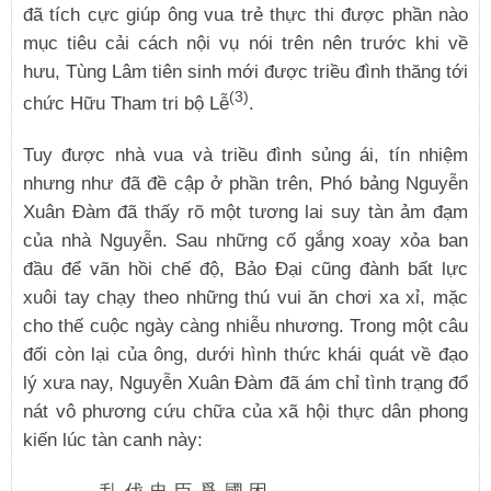
đã tích cực giúp ông vua trẻ thực thi được phần nào
mục tiêu cải cách nội vụ nói trên nên trước khi về
hưu, Tùng Lâm tiên sinh mới được triều đình thăng tới
(3)
chức Hữu Tham tri bộ Lễ
.
Tuy được nhà vua và triều đình sủng ái, tín nhiệm
nhưng như đã đề cập ở phần trên, Phó bảng Nguyễn
Xuân Đàm đã thấy rõ một tương lai suy tàn ảm đạm
của nhà Nguyễn. Sau những cố gắng xoay xỏa ban
đầu để vãn hồi chế độ, Bảo Đại cũng đành bất lực
xuôi tay chạy theo những thú vui ăn chơi xa xỉ, mặc
cho thế cuộc ngày càng nhiễu nhương. Trong một câu
đối còn lại của ông, dưới hình thức khái quát về đạo
lý xưa nay, Nguyễn Xuân Đàm đã ám chỉ tình trạng đổ
nát vô phương cứu chữa của xã hội thực dân phong
kiến lúc tàn canh này: