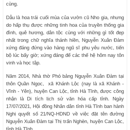
cùng.
Dẫu là hoa trái cuối mùa của vườn cũ Nho gia, nhưng
do hấp thụ được những tinh hoa của truyền thống gia
đình, quê hương, dân tộc cùng với những gì tốt đẹp
nhất trong chữ nghĩa thánh hiền, Nguyễn Xuân Đàm
xứng đáng đứng vào hàng ngũ sĩ phu yêu nước, tiến
bộ lúc bấy giờ; xứng đáng để các thế hệ hôm nay tôn
vinh và học tập.
Năm 2014, Nhà thờ Phó bảng Nguyễn Xuân Đàm tại
thôn Quần Ngọc, xã Khánh Lộc (nay là xã Khánh -
Vĩnh - Yên), huyện Can Lộc, tỉnh Hà Tĩnh, được công
nhận là Di tích lịch sử văn hóa cấp tỉnh. Ngày
17/07/2021, Hội đồng Nhân dân tỉnh Hà Tĩnh ban hành
Nghị quyết số 21/NQ-HDND về việc đặt tên đường
Nguyễn Xuân Đàm tại Thị trấn Nghèn, huyện Can Lộc,
tỉnh Hà Tĩnh.