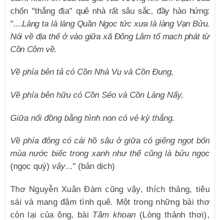
chốn "thắng địa"
quê nhà rất sâu sắc, đầy hào hứng:
"....
Làng ta là làng Quần Ngọc tức xưa là làng Vạn Bửu.
Nói về địa thế ở vào giữa xã Đông Lâm tổ mạch phát từ
Cồn Côm về.
Về phía bên tả có Cồn Nhà Vụ và Cồn Đung,
Về phía bên hữu có Cồn Séo và Cồn Làng Nẩy,
Giữa nổi đồng bằng hình non có vẻ kỳ thắng.
Về phía đông có cái hồ sâu ở giữa có giếng ngọt bốn
mùa nước biếc trong xanh như thế cũng là bửu ngọc
(ngọc quý)
vậy
..." (bản dịch)
Thơ Nguyễn Xuân Đàm cũng vậy, thích thảng, tiêu
sái và mang đậm tình quê. Một trong những bài thơ
còn lại của ông, bài
Tâm khoan
(Lòng thảnh thơi),