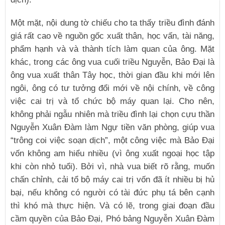
Một mặt, nội dung tờ chiếu cho ta thấy triều đình đánh
giá rất cao về nguồn gốc xuất thân, học vấn, tài năng,
phẩm hạnh và và thành tích làm quan của ông. Mặt
khác, trong các ông vua cuối triều Nguyễn, Bảo Đại là
ông vua xuất thân Tây học, thời gian đầu khi mới lên
ngôi, ông có tư tưởng đổi mới về nội chính, về công
việc cai trị và tổ chức bộ máy quan lại. Cho nên,
không phải ngẫu nhiên mà triều đình lại chọn cựu thần
Nguyễn Xuân Đàm làm Ngự tiền văn phòng, giúp vua
“trông coi việc soạn dịch”, một công việc mà Bảo Đại
vốn không am hiểu nhiều (vì ông xuất ngoại học tập
khi còn nhỏ tuổi). Bởi vì, nhà vua biết rõ rằng, muốn
chấn chỉnh, cải tổ bộ máy cai trị vốn đã ít nhiều bị hủ
bại, nếu không có người có tài đức phụ tá bên cạnh
thì khó mà thực hiện. Và có lẽ, trong giai đoạn đầu
cầm quyền của Bảo Đại, Phó bảng Nguyễn Xuân Đàm