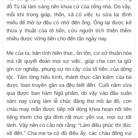
đỗ Tú tài làm sáng nền khoa cử của tổng nhà. Do vậy,
mỗi khi trong giáp, thôn, xã có việc tu sửa lại đình
miếu để thờ tự đều có nhờ đến ông. Ông lại được kế
thừa y thuật của tổ tiên, cứu người tích thiện thêm
nhiều được vững bền cho đến tận ngày nay.
Mẹ của ta, bản tính hiền thục, ôn tồn, cư xử thuận hòa
mà rất quyết đoán mọi sự việc, giúp cha con ta giữ
gìn cơ nghiệp, phụng sự tin cậy của tổ tiên, của dòng
tộc. Tấm lòng hiếu kính, thành thực cần kiệm của bà
được loan truyền gần xa đều biết đến. Cuối năm vừa
qua được ban hàm Ngũ phẩm, do vậy vào đầu xuân
năm nay cùng làm lễ chúc đăng thọ mũ áo đỏ, con
cháu may mắn được tiếp nối dòng khoa hoạn nối liền
tiếng thơm cho gia đình rất mực yên vui, mọi sự tốt
lành. Vậy nên có câu nói rằng: “Làm điều phúc thì đức
sẽ đến.” Cha mẹ ta có đủ điều ấy, các cháu đông vui