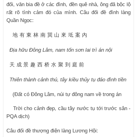
đối, văn bia đề ở các đình, đền quê nhà, ông đã bộc lộ
rất rõ tình cảm đó của mình. Câu đối đề đình làng
Quần Ngọc:
地有東林南巽山來坻案內
Địa hữu Đông Lâm, nam tốn sơn lai trì án nội
天成景趣西桥水聚到庭前
Thiên thành cảnh thú, tây kiều thủy tụ đáo đình tiền
(Đất có Đông Lâm, núi tự đông nam về trong án
Trời cho cảnh đẹp, cầu tây nước tụ tới trước sân -
PQA dịch)
Câu đối đề thượng điện làng Lương Hội: