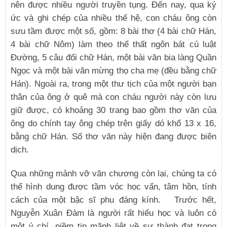
nên được nhiều người truyền tụng. Đến nay, qua ký
ức và ghi chép của nhiều thế hệ, con cháu ông còn
sưu tầm được một số, gồm: 8 bài thơ (4 bài chữ Hán,
4 bài chữ Nôm) làm theo thể thất ngôn bát cú luật
Đường, 5 câu đối chữ Hán, một bài văn bia làng Quần
Ngọc và một bài văn mừng thọ cha mẹ (đều bằng chữ
Hán). Ngoài ra, trong một thư tịch của một người bạn
thân của ông ở quê mà con cháu người này còn lưu
giữ được, có khoảng 30 trang bao gồm thơ văn của
ông do chính tay ông chép trên giấy dó khổ 13 x 16,
bằng chữ Hán. Số thơ văn này hiện đang được biên
dịch.
Qua những mảnh vỡ văn chương còn lại, chúng ta có
thể hình dung được tầm vóc học vấn, tâm hồn, tính
cách của một bậc sĩ phu đáng kính. Trước hết,
Nguyễn Xuân Đàm là người rất hiếu học và luôn có
một ý chí, niềm tin mãnh liệt về sự thành đạt trong