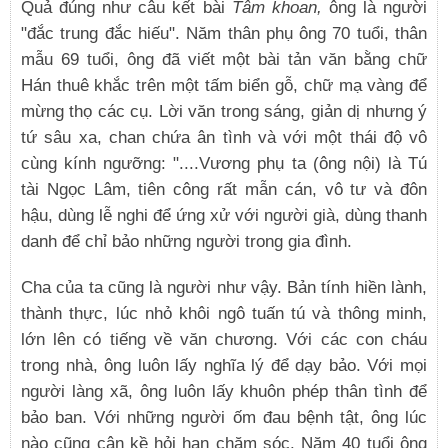
Quả đúng như câu kết bài
Tâm khoan,
ông là người
"đắc trung đắc hiếu". Năm thân phụ ông 70 tuổi, thân
mẫu 69 tuổi, ông đã viết một bài tản văn bằng chữ
Hán thuê khắc trên một tấm biển gỗ, chữ mạ vàng để
mừng thọ các cụ. Lời văn trong sáng, giản dị nhưng ý
tứ sâu xa, chan chứa ân tình và với một thái độ vô
cùng kính ngưỡng: "....Vương phụ ta (ông nội) là Tú
tài Ngọc Lâm, tiên công rất mẫn cán, vô tư và đôn
hậu, dùng lễ nghi để ứng xử với người già, dùng thanh
danh để chỉ bảo những người trong gia đình.
Cha của ta cũng là người như vậy. Bản tính hiền lành,
thành thực, lúc nhỏ khôi ngô tuấn tú và thông minh,
lớn lên có tiếng về văn chương. Với các con cháu
trong nhà, ông luôn lấy nghĩa lý để dạy bảo. Với mọi
người làng xã, ông luôn lấy khuôn phép thân tình để
bảo ban. Với những người ốm đau bệnh tật, ông lúc
nào cũng cận kề hỏi han chăm sóc. Năm 40 tuổi ông