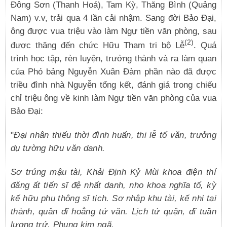
Đông Sơn (Thanh Hoá), Tam Kỳ, Thăng Bình (Quảng
Nam) v.v, trải qua 4 lần cải nhậm. Sang đời Bảo Đại,
ông được vua triệu vào làm Ngự tiền văn phòng, sau
(2)
được thăng đến chức Hữu Tham tri bộ Lễ
. Quá
trình học tập, rèn luyện, trưởng thành và ra làm quan
của Phó bảng Nguyễn Xuân Đàm phần nào đã được
triều đình nhà Nguyễn tổng kết, đánh giá trong chiếu
chỉ triệu ông về kinh làm Ngự tiền văn phòng của vua
Bảo Đại:
"
Đại nhân thiếu thời đình huấn, thi lễ tố văn, trưởng
dụ tường hữu văn danh.
Sơ trúng mậu tài, Khải Định Kỷ Mùi khoa điện thí
đăng ất tiến sĩ đệ nhất danh, nho khoa nghĩa tố, kỳ
kế hữu phu thông sĩ tịch. Sơ nhập khu tài, kế nhi tại
thành, quân dĩ hoằng tứ văn. Lịch tứ quận, dĩ tuần
lương trứ. Phụng kim ngã.