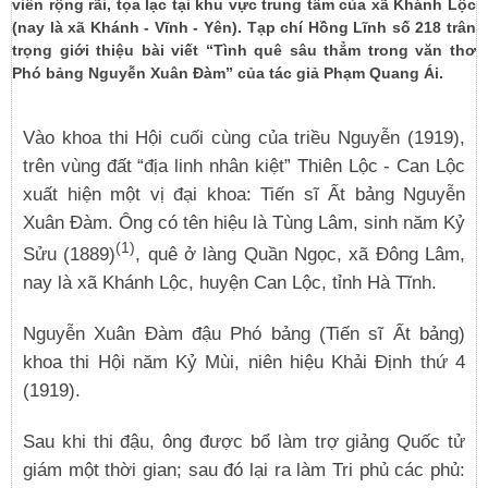
viên rộng rãi, tọa lạc tại khu vực trung tâm của xã Khánh Lộc
(nay là xã Khánh - Vĩnh - Yên). Tạp chí Hồng Lĩnh số 218 trân
trọng giới thiệu bài viết “Tình quê sâu thẳm trong văn thơ
Phó bảng Nguyễn Xuân Đàm” của tác giả Phạm Quang Ái.
Vào khoa thi Hội cuối cùng của triều Nguyễn (1919),
trên vùng đất “địa linh nhân kiệt” Thiên Lộc - Can Lộc
xuất hiện một vị đại khoa: Tiến sĩ Ất bảng Nguyễn
Xuân Đàm. Ông có tên hiệu là Tùng Lâm, sinh năm Kỷ
(1)
Sửu (1889)
, quê ở làng Quần Ngọc, xã Đông Lâm,
nay là xã Khánh Lộc, huyện Can Lộc, tỉnh Hà Tĩnh.
Nguyễn Xuân Đàm đậu Phó bảng (Tiến sĩ Ất bảng)
khoa thi Hội năm Kỷ Mùi, niên hiệu Khải Định thứ 4
(1919).
Sau khi thi đậu, ông được bổ làm trợ giảng Quốc tử
giám một thời gian; sau đó lại ra làm Tri phủ các phủ: