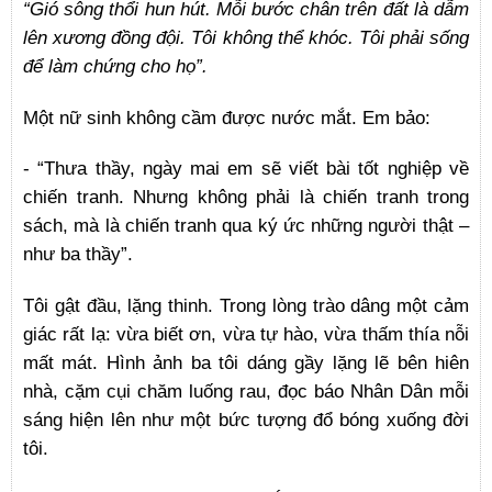
“Gió sông thổi hun hút. Mỗi bước chân trên đất là dẫm
lên xương đồng đội. Tôi không thể khóc. Tôi phải sống
để làm chứng cho họ”.
Một nữ sinh không cầm được nước mắt. Em bảo:
- “Thưa thầy, ngày mai em sẽ viết bài tốt nghiệp về
chiến tranh. Nhưng không phải là chiến tranh trong
sách, mà là chiến tranh qua ký ức những người thật –
như ba thầy”.
Tôi gật đầu, lặng thinh. Trong lòng trào dâng một cảm
giác rất lạ: vừa biết ơn, vừa tự hào, vừa thấm thía nỗi
mất mát. Hình ảnh ba tôi dáng gầy lặng lẽ bên hiên
nhà, cặm cụi chăm luống rau, đọc báo Nhân Dân mỗi
sáng hiện lên như một bức tượng đổ bóng xuống đời
tôi.