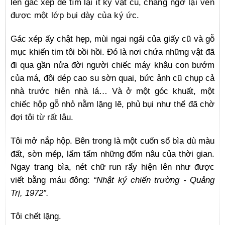
lên gác xép để tìm lại ít kỷ vật cũ,
chẳng ngờ lại vén
được một lớp bụi dày của ký ức.
Gác xép ấy chật hẹp, mùi ngai ngái của giấy cũ và gỗ
mục khiến tim tôi bồi hồi. Đó là nơi chứa những vật đã
đi qua gần nửa đời người chiếc máy khâu con bướm
của má, đôi dép cao su sờn quai, bức ảnh cũ chụp cả
nhà trước hiên nhà lá… Và ở một góc khuất, một
chiếc hộp gỗ nhỏ nằm lặng lẽ, phủ bụi như thể đã chờ
đợi tôi từ rất lâu.
Tôi mở nắp hộp. Bên trong là một cuốn sổ bìa dù màu
đất, sờn mép, lấm tấm những đốm nâu của thời gian.
Ngay trang bìa, nét chữ run rẩy hiện lên như được
viết bằng máu đông:
“Nhật ký chiến trường - Quảng
Trị, 1972”.
Tôi chết lặng.