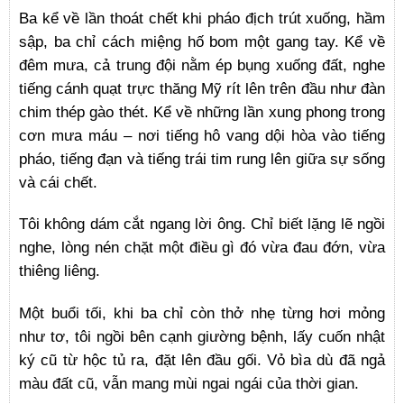
Ba kể về lần thoát chết khi pháo địch trút xuống, hầm
sập, ba chỉ cách miệng hố bom một gang tay. Kể về
đêm mưa, cả trung đội nằm ép bụng xuống đất, nghe
tiếng cánh quạt trực thăng Mỹ rít lên trên đầu như đàn
chim thép gào thét. Kể về những lần xung phong trong
cơn mưa máu – nơi tiếng hô vang dội hòa vào tiếng
pháo, tiếng đạn và tiếng trái tim rung lên giữa sự sống
và cái chết.
Tôi không dám cắt ngang lời ông. Chỉ biết lặng lẽ ngồi
nghe, lòng nén chặt một điều gì đó vừa đau đớn, vừa
thiêng liêng.
Một buổi tối, khi ba chỉ còn thở nhẹ từng hơi mỏng
như tơ, tôi ngồi bên cạnh giường bệnh, lấy cuốn nhật
ký cũ từ hộc tủ ra, đặt lên đầu gối. Vỏ bìa dù đã ngả
màu đất cũ, vẫn mang mùi ngai ngái của thời gian.