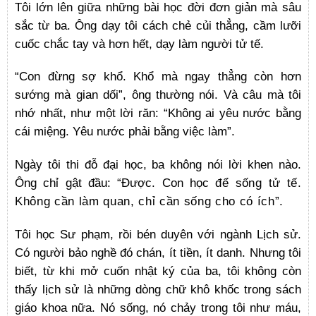
Tôi lớn lên giữa những bài học đời đơn giản mà sâu
sắc từ ba. Ông dạy tôi cách chẻ củi thẳng, cầm lưỡi
cuốc chắc tay và hơn hết, dạy làm người tử tế.
“Con đừng sợ khổ. Khổ mà ngay thẳng còn hơn
sướng mà gian dối”, ông thường nói. Và câu mà tôi
nhớ nhất, như một lời răn: “Không ai yêu nước bằng
cái miệng. Yêu nước phải bằng việc làm”.
Ngày tôi thi đỗ đại học, ba không nói lời khen nào.
Ông chỉ gật đầu: “Được. Con học
để sống tử tế.
Không cần làm quan, chỉ cần sống cho có ích”.
Tôi học Sư phạm, rồi bén duyên với ngành Lịch sử.
Có người bảo nghề đó chán, ít tiền, ít danh. Nhưng tôi
biết, từ khi mở cuốn nhật ký của ba, tôi không còn
thấy lịch sử là những dòng chữ khô khốc trong sách
giáo khoa nữa. Nó sống, nó chảy trong tôi như máu,