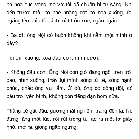
bó hoa cúc vàng mà vợ tôi đã chuẩn bị từ sáng. Khi
đến trước mộ, nó nhẹ nhàng đặt bó hoa xuống, rồi
ngẩng lên nhìn tôi, ánh mắt tròn xoe, ngân ngấn:
- Ba ơi, ông Nội có buồn không khi nằm một mình ở
đây?
Tôi cúi xuống, xoa đầu con, mỉm cười:
- Không đâu con. Ông Nội con giờ đang ngồi trên trời
cao, nhìn xuống, thấy tụi mình sống tử tế, sống hạnh
phúc, chắc ông vui lắm. Ở đó, ông có đồng đội, có
bầu trời yên bình, không còn tiếng đạn bom nữa.
Thằng bé gật đầu, gương mặt nghiêm trang đến lạ. Nó
đứng lặng một lúc, rồi rút trong túi áo ra một tờ giấy
nhỏ, mở ra, giọng ngập ngừng: