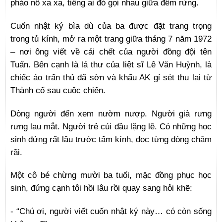
pháo nổ xa xa, tiếng ai đó gọi nhau giữa đêm rừng.
Cuốn nhật ký bìa dù của ba được đặt trang trọng
trong tủ kính, mở ra một trang giữa tháng 7 năm 1972
– nơi ông viết về cái chết của người đồng đội tên
Tuấn. Bên cạnh là lá thư của liệt sĩ Lê Văn Huỳnh, là
chiếc áo trấn thủ đã sờn và khẩu AK gỉ sét thu lại từ
Thành cổ sau cuộc chiến.
Dòng người đến xem nườm nượp. Người già rưng
rưng lau mắt. Người trẻ cúi đầu lặng lẽ. Có những học
sinh đứng rất lâu trước tấm kính, đọc từng dòng chậm
rãi.
Một cô bé chừng mười ba tuổi, mặc đồng phục học
sinh, đứng cạnh tôi hồi lâu rồi quay sang hỏi khẽ:
- “Chú ơi, người viết cuốn nhật ký này… có còn sống