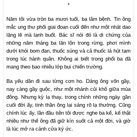
*
Năm tôi vừa tròn ba mươi tuổi, ba lâm bệnh. Tin ông
mắc ung thư phổi giai đoạn cuối đến như một nhát dao
lặng lẽ mà lạnh buốt. Bác sĩ nói đó là di chứng của
những năm tháng ba lăn lộn trong rừng, phơi mình
dưới khói bom đạn, thuốc súng và cả thuốc lá hút tạm
trong lúc hành quân. Không ai biết trong phổi ba đã
mang theo bao nhiêu lớp bụi chiến trường.
Ba yếu dần đi sau từng cơn ho. Dáng ông vốn gầy,
nay càng gầy guộc, như một nhánh củi khô giữa mùa
đông. Nhưng kỳ lạ thay, trong chính những ngày gần
cuối đời ấy, tinh thần ông lại sáng rõ lạ thường. Cũng
chính lúc ấy, lần đầu tiên tôi được nghe ba kể, kể thật
nhiều như thể ông đã giữ kín suốt cả một đời, và giờ
là lúc mở ra cánh cửa ký ức.