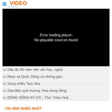
VIDEO
Error loading player:
No playable sources found
Dấu ấn 50 năm nền văn học, nghệ...
Nhạc sỹ Quốc Dũng và những giai...
Vọng chiều Tam Soa
Giai điệu quê hương: Hoa dong riềng
DÒNG SÔNG KÝ ỨC - Thơ: Triệu Huệ...
TIN XEM NHIỀU NHẤT