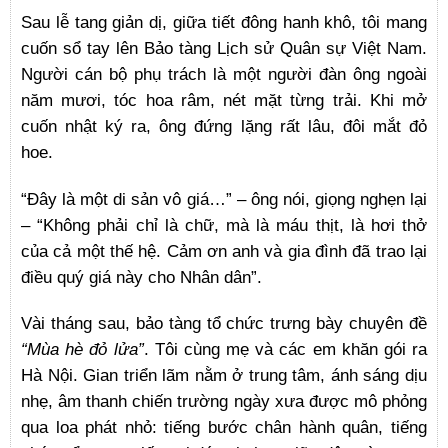
Sau lễ tang giản dị, giữa tiết đông hanh khô, tôi mang
cuốn sổ tay lên Bảo tàng Lịch sử Quân sự Việt Nam.
Người cán bộ phụ trách là một người đàn ông ngoài
năm mươi, tóc hoa râm, nét mặt từng trải. Khi mở
cuốn nhật ký ra, ông đứng lặng rất lâu, đôi mắt đỏ
hoe.
“Đây là một di sản vô giá…” – ông nói, giọng nghẹn lại
– “Không phải chỉ là chữ, mà là máu thịt, là hơi thở
của cả một thế hệ. Cảm ơn anh và gia đình đã trao lại
điều quý giá này cho Nhân dân”.
Vài tháng sau, bảo tàng tổ chức trưng bày chuyên đề
“Mùa hè đỏ lửa”
. Tôi cùng mẹ và các em khăn gói ra
Hà Nội. Gian triển lãm nằm ở trung tâm, ánh sáng dịu
nhẹ, âm thanh chiến trường ngày xưa được mô phỏng
qua loa phát nhỏ: tiếng bước chân hành quân, tiếng