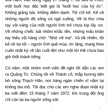
một buổi học đặc biệt gọi là “buổi học của ký ức”.
Không giảng bài, không điểm danh. Tôi chỉ kể. Kể về
những người đã sống và ngã xuống. Về lá thư chia
tay vội vàng của một người lính trẻ chưa kịp lấy vợ.
Về những chiếc bát nhôm khắc tên, những mẩu khăn
tay thêu vội hàng chữ: “Nhớ về mẹ”. Và tất nhiên, tôi
kể về ba tôi – người lính quê mùa, im lặng, mang theo
cuốn nhật ký về tận cuối đời như một lời thề chưa bao
giờ thốt thành tiếng.
Có năm, một nhóm sinh viên đề nghị tôi dẫn các em
ra Quảng Trị. Chúng tôi về Thành cổ, thắp hương bên
bờ sông Thạch Hãn, nơi hàng ngàn chiến sĩ nằm lại
không bia mộ. Tôi đọc cho các em nghe đoạn nhật ký
ba viết đêm 15 tháng 7 năm 1972, khi trung đội ông
chỉ còn lại ba người sống sót: