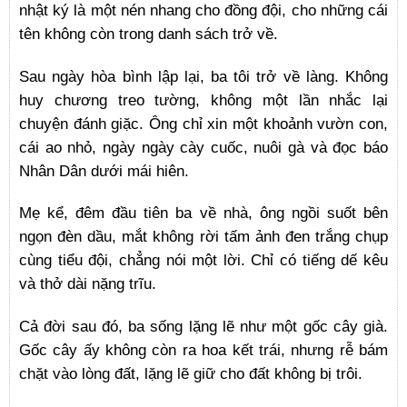
nhật ký là một nén nhang cho đồng đội, cho những cái
tên không còn trong danh sách trở về.
Sau ngày hòa bình lập lại, ba tôi trở về làng. Không
huy chương treo tường, không một lần nhắc lại
chuyện đánh giặc. Ông chỉ xin một khoảnh vườn con,
cái ao nhỏ, ngày ngày cày cuốc, nuôi gà và đọc báo
Nhân Dân dưới mái hiên.
Mẹ kể, đêm đầu tiên ba về nhà, ông ngồi suốt bên
ngọn đèn dầu, mắt không rời tấm ảnh đen trắng chụp
cùng tiểu đội, chẳng nói một lời. Chỉ có tiếng dế kêu
và thở dài nặng trĩu.
Cả đời sau đó, ba sống lặng lẽ như một gốc cây già.
Gốc cây ấy không còn ra hoa kết trái, nhưng rễ bám
chặt vào lòng đất, lặng lẽ giữ cho đất không bị trôi.