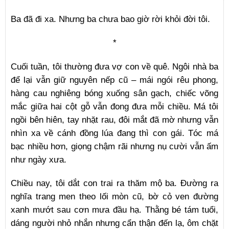
Ba đã đi xa. Nhưng ba chưa bao giờ rời khỏi đời tôi.
*
Cuối tuần, tôi thường đưa vợ con về quê. Ngôi nhà ba
để lại vẫn giữ nguyên nếp cũ – mái ngói rêu phong,
hàng cau nghiêng bóng xuống sân gạch, chiếc võng
mắc giữa hai cột gỗ vẫn đong đưa mỗi chiều. Má tôi
ngồi bên hiên, tay nhặt rau, đôi mắt đã mờ nhưng vẫn
nhìn xa về cánh đồng lúa đang thì con gái. Tóc má
bạc nhiều hơn, giọng chậm rãi nhưng nụ cười vẫn ấm
như ngày xưa.
Chiều nay, tôi dắt con trai ra thăm mộ ba. Đường ra
nghĩa trang men theo lối mòn cũ, bờ cỏ ven đường
xanh mướt sau cơn mưa đầu hạ. Thằng bé tám tuổi,
dáng người nhỏ nhắn nhưng cẩn thận đến lạ, ôm chặt