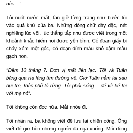
nào…”
Tôi nuốt nước mắt, lần giở từng trang như bước lùi
vào quá khứ của ba. Những dòng chữ dày đặc, nét
nghiêng lúc vội, lúc thẳng tắp như được viết trong một
khoảnh khắc hiếm hoi được yên bình. Có đoạn giấy bị
cháy xém một góc, có đoạn dính máu khô đậm màu
gạch non.
“Đêm 10 tháng 7. Đơn vị mất liên lạc. Tôi và Tuấn
băng qua rìa làng tìm đường về. Giờ Tuấn nằm lại sau
bụi tre, thân phủ lá rừng. Tôi phải sống… để về kể lại
với mẹ nó”.
Tôi không còn đọc nữa. Mắt nhòe đi.
Tôi nhận ra, ba không viết để lưu lại chiến công. Ông
viết để giữ hồn những người đã ngã xuống. Mỗi dòng