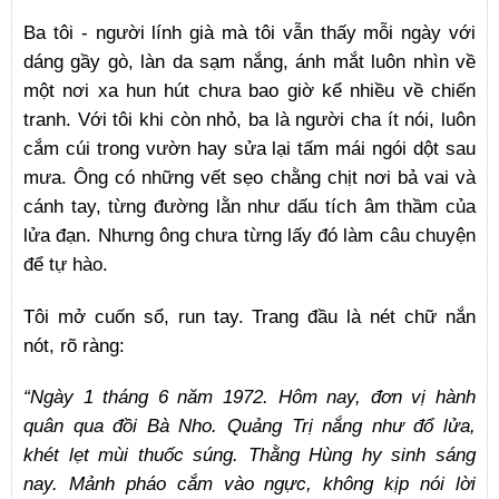
Ba tôi - người lính già mà tôi vẫn thấy mỗi ngày với
dáng gầy gò, làn da sạm nắng, ánh mắt luôn nhìn về
một nơi xa hun hút chưa bao giờ kể nhiều về chiến
tranh. Với tôi khi còn nhỏ, ba là người cha ít nói, luôn
cắm cúi trong vườn hay sửa lại tấm mái ngói dột sau
mưa. Ông có những vết sẹo chằng chịt nơi bả vai và
cánh tay, từng đường lằn như dấu tích âm thầm của
lửa đạn. Nhưng ông chưa từng lấy đó làm câu chuyện
để tự hào.
Tôi mở cuốn sổ, run tay. Trang đầu là nét chữ nắn
nót, rõ ràng:
“Ngày 1 tháng 6 năm 1972. Hôm nay, đơn vị hành
quân qua đồi Bà Nho. Quảng Trị nắng như đổ lửa,
khét lẹt mùi thuốc súng. Thằng Hùng hy sinh sáng
nay. Mảnh pháo cắm vào ngực, không kịp nói lời