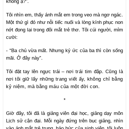
không ạ?”.
Tôi nhìn em, thấy ánh mắt em trong veo mà ngơ ngác.
Một thứ gì đó như nỗi tiếc nuối và lòng kính phục non
nớt đọng lại trong đôi mắt trẻ thơ. Tôi cúi người, mỉm
cười:
- “Ba chú vừa mất. Nhưng ký ức của ba thì còn sống
mãi. Ở đây này”.
Tôi đặt tay lên ngực trái –
nơi trái tim đập. Cũng là
nơi tôi giữ lấy những trang viết ấy,
không chỉ bằng
kỷ niệm, mà bằng máu của một đời con
.
*
Giờ đây, tôi đã là giảng viên đại học, giảng dạy môn
Lịch sử cận đại. Mỗi ngày đứng trên bục giảng, nhìn
vào ánh mắt trẻ trung, háo hức của sinh viên, tôi luôn