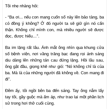
Tôi nhẹ nhàng hỏi:
- “Ba ơi... nếu con mang cuốn sổ này lên bảo tàng, ba
có đồng ý không? Ở đó người ta sẽ giữ gìn nó cẩn
thận. Không chỉ mình con, mà nhiều người sẽ được
đọc, được hiểu…”.
Ba im lặng rất lâu. Ánh mắt ông nhìn qua khung cửa
sổ bệnh viện, nơi vầng trăng bạc đang rọi ánh sáng
dịu dàng lên những tán cau đứng lặng. Hồi lâu sau,
ông gật đầu, giọng khẽ như gió: “Nó không chỉ là của
ba. Mà là của những người đã không về. Con mang đi
đi”.
Đêm ấy, tôi ngồi bên ba đến sáng. Tay ông nắm lấy
tay tôi, gầy guộc mà ấm áp, như trao lại một phần lịch
sử trong hơi thở cuối cùng.