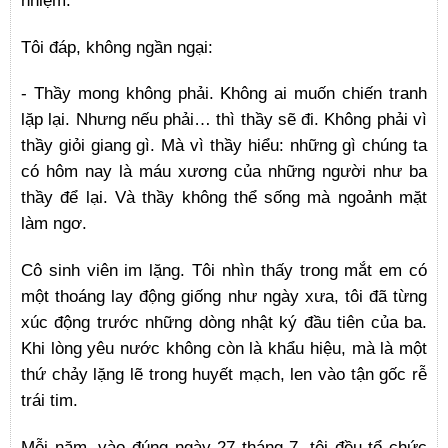
Tôi đáp, không ngần ngại:
- Thầy mong không phải. Không ai muốn chiến tranh
lặp lại. Nhưng nếu phải… thì thầy sẽ đi. Không phải vì
thầy giỏi giang gì. Mà vì thầy hiểu: những gì chúng ta
có hôm nay là máu xương của những người như ba
thầy để lại. Và thầy không thể sống mà ngoảnh mặt
làm ngơ.
Cô sinh viên im lặng. Tôi nhìn thấy trong mắt em có
một thoáng lay động giống như ngày xưa, tôi đã từng
xúc động trước những dòng nhật ký đầu tiên của ba.
Khi lòng yêu nước không còn là khẩu hiệu, mà là một
thứ chảy lặng lẽ trong huyết mạch, len vào tận gốc rễ
trái tim.
Mỗi năm, vào đúng ngày 27 tháng 7, tôi đều tổ chức