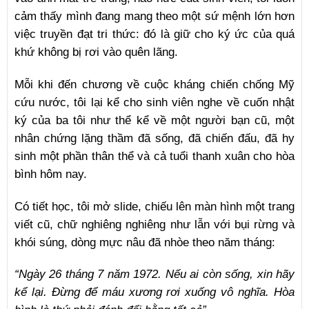
cảm thấy mình đang mang theo một sứ mệnh lớn hơn
việc truyền đạt tri thức: đó là giữ cho ký ức của quá
khứ không bị rơi vào quên lãng.
Mỗi khi đến chương về cuộc kháng chiến chống Mỹ
cứu nước, tôi lại kể cho sinh viên nghe về cuốn nhật
ký của ba tôi như thể kể về một người bạn cũ, một
nhân chứng lặng thầm đã sống, đã chiến đấu, đã hy
sinh một phần thân thể và cả tuổi thanh xuân cho hòa
bình hôm nay.
Có tiết học, tôi mở slide, chiếu lên màn hình một trang
viết cũ, chữ nghiêng nghiêng như lẫn với bụi rừng và
khói súng, dòng mực nâu đã nhòe theo năm tháng:
“Ngày 26 tháng 7 năm 1972. Nếu ai còn sống, xin hãy
kể lại. Đừng để máu xương rơi xuống vô nghĩa. Hòa