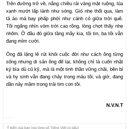
Trên đường trở về, nắng chiều rải vàng mặt ruộng, lúa
xanh mướt lấp lánh như sóng. Gió nhẹ thổi qua, làm
tà áo má bay phấp phới như cánh cò giữa trời quê.
Tôi ngẩng nhìn vòm trời cao rộng, lòng chợt thấy nhẹ
nhõm. Ở đâu đó giữa tầng mây kia, tôi tin, ba tôi vẫn
đang mỉm cười.
Ông đã lặng lẽ rút khỏi cuộc đời như cách ông từng
sống nhưng di sản ông để lại, không chỉ là cuốn nhật
ký bìa dù cũ kỹ, mà là một tinh thần vững chãi, bền bỉ
và hy sinh vẫn đang chảy trong máu tôi, và giờ, đang
dần nảy mầm trong trái tim con tôi.
N.V.N.T
. . . . .