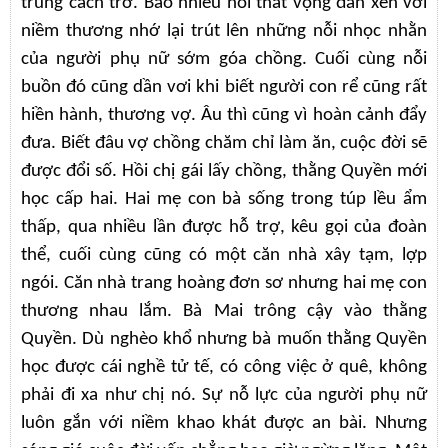
trùng cách trở. Bao nhiêu nỗi thất vọng đan xen với
niềm thương nhớ lại trút lên những nỗi nhọc nhằn
của người phụ nữ sớm góa chồng. Cuối cùng nỗi
buồn đó cũng dần vơi khi biết người con rể cũng rất
hiền hành, thương vợ. Âu thì cũng vì hoàn cảnh đẩy
đưa. Biết đâu vợ chồng chăm chỉ làm ăn, cuộc đời sẽ
được đổi số. Hồi chị gái lấy chồng, thằng Quyền mới
học cấp hai. Hai mẹ con bà sống trong túp lều ẩm
thấp, qua nhiều lần được hỗ trợ, kêu gọi của đoàn
thể, cuối cùng cũng có một căn nhà xây tạm, lợp
ngói. Căn nhà trang hoàng đơn sơ nhưng hai mẹ con
thương nhau lắm. Bà Mai trông cậy vào thằng
Quyền. Dù nghèo khổ nhưng bà muốn thằng Quyền
học được cái nghề tử tế, có công việc ở quê, không
phải đi xa như chị nó. Sự nỗ lực của người phụ nữ
luôn gắn với niềm khao khát được an bài. Nhưng