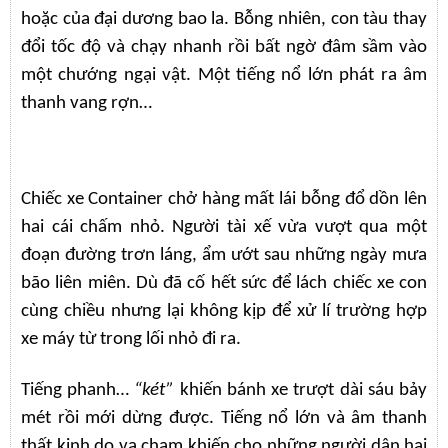
hoặc của đại dương bao la. Bỗng nhiên, con tàu thay
đổi tốc độ và chạy nhanh rồi bất ngờ đâm sầm vào
một chướng ngại vật. Một tiếng nổ lớn phát ra âm
thanh vang rợn…
Chiếc xe Container chở hàng mất lái bỗng đổ dồn lên
hai cái chấm nhỏ. Người tài xế vừa vượt qua một
đoạn đường trơn láng, ẩm ướt sau những ngày mưa
bão liên miên. Dù đã cố hết sức để lách chiếc xe con
cùng chiều nhưng lại không kịp để xử lí trường hợp
xe máy từ trong lối nhỏ đi ra.
Tiếng phanh…
“két”
khiến bánh xe trượt dài sáu bảy
mét rồi mới dừng được. Tiếng nổ lớn và âm thanh
thất kinh do va chạm khiến cho những người dân hai