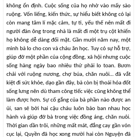
không ổn định. Cuộc sống của họ nhờ vào mấy sào
ruộng. Vốn liếng, kiến thức, sự hiểu biết không có lại
còn mang tâm lí mặc cảm, tự ti, yếu thế nên mất đi
người đàn ông trong nhà là mất đi một trụ cột khiến
họ không dễ dàng đối mặt. Gần mười năm nay, một
mình bà lo cho con và cháu ăn học. Tuy có sự hỗ trợ,
giúp đỡ một phần của cộng đồng, xã hội nhưng cuộc
sống hàng ngày bao nhiêu thứ phải lo toan. Bươn
chải với ruộng nương, chợ búa, chăn nuôi… đã vắt
kiệt đi sức khỏe, dạo gần đây, bà còn bị thoái hóa đốt
sống lưng nên dù tham công tiếc việc cũng không thể
làm được hơn. Sự cố gắng của bà phần nào được an
ủi, san sẽ bởi hai cậu cháu luôn bảo ban nhau học
hành và giúp đỡ bà trong việc đồng áng, chăn nuôi.
Thời gian dần trôi, những mất mát, đắng cay gần vón
cục lại, Quyền đã học xong mười hai còn Nguyện đã