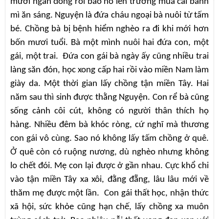
mười ngàn đồng rồi bảo nó lên trường mua cái bánh
mì ăn sáng. Nguyện là đứa cháu ngoại bà nuôi từ tấm
bé. Chồng bà bị bệnh hiểm nghèo ra đi khi mới hơn
bốn mươi tuổi. Bà một mình nuôi hai đứa con, một
gái, một trai. Đứa con gái bà ngày ấy cũng nhiều trai
làng săn đón, học xong cấp hai rồi vào miền Nam làm
giày da. Một thời gian lấy chồng tận miền Tây. Hai
năm sau thì sinh được thằng Nguyện. Con rể bà cũng
sống cảnh côi cút, không có người thân thích họ
hàng. Nhiều đêm bà khóc ròng, cứ nghĩ mà thương
con gái vô cùng. Sao nó không lấy tấm chồng ở quê.
Ở quê còn có ruộng nương, dù nghèo nhưng không
lo chết đói. Mẹ con lại được ở gần nhau. Cực khổ chi
vào tận miền Tây xa xôi, đằng đẵng, lâu lâu mới về
thăm mẹ được một lần. Con gái thất học, nhận thức
xã hội, sức khỏe cũng hạn chế, lấy chồng xa muôn