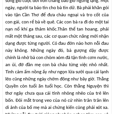
sóng gió cuộc đời vốn chẳng bao giờ ngừng lặng. Một
ngày, người ta báo tin cho bà tin dữ. Bà phải khăn gói
vào tận Cần Thơ để đưa cháu ngoại và tro cốt của
con gái, con rể bà về quê. Các con bà ra đi do một tai
nạn nổ khí ga thảm khốc.Thân thể tan hoang, phải
mất một tháng sau, các cơ quan chức năng mới nhận
dạng được từng người. Có đau đớn nào hơn nỗi đau
này không. Những ngày đó, bà gượng dậy được
chính là nhờ bà con chòm xóm đã tận tình cơm nước,
an ủi, đỡ đần mẹ con bà cháu từng việc nhỏ nhất.
Tình cảm ấm nồng ấy như ngọn lửa sưởi qua cái lạnh
lẽo cũng những ngày chớm đông như bây giờ. Thằng
Quyền còn tuổi ăn tuổi học. Còn thằng Nguyện thì
thơ ngây chưa qua cái tính nhõng nhẻo của trẻ lên
bốn. Đôi mắt trong veo của nó cứ nhìn trân trân lên
di ảnh của bố mẹ mà ai chứng kiến cũng phải xót xa.