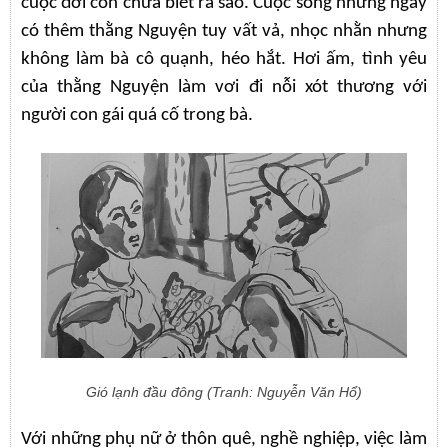
cuộc đời còn chưa biết ra sao. Cuộc sống những ngày
có thêm thằng Nguyện tuy vất vả, nhọc nhằn nhưng
không làm bà cô quạnh, héo hắt. Hơi ấm, tình yêu
của thằng Nguyện làm vơi đi nỗi xót thương với
người con gái quá cố trong bà.
Gió lạnh đầu đông (Tranh: Nguyễn Văn Hổ)
Với những phụ nữ ở thôn quê, nghề nghiệp, việc làm