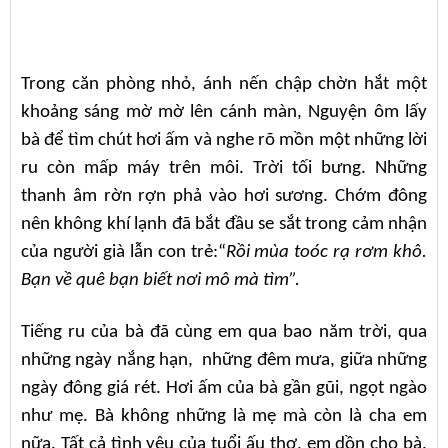
Trong căn phòng nhỏ, ánh nến chập chờn hắt một
khoảng sáng mờ mờ lên cánh màn, Nguyện ôm lấy
bà để tìm chút hơi ấm và nghe rõ mồn một những lời
ru còn mấp máy trên môi. Trời tối bưng. Những
thanh âm rờn rợn phả vào hơi sương. Chớm đông
nên không khí lạnh đã bắt đầu se sắt trong cảm nhận
của người già lẫn con trẻ:“
Rồi mùa toóc rạ rơm khô.
Bạn về quê bạn biết nơi mô mà tìm”.
Tiếng ru của bà đã cùng em qua bao năm trời, qua
những ngày nắng hạn, những đêm mưa, giữa những
ngày đông giá rét. Hơi ấm của bà gần gũi, ngọt ngào
như mẹ. Bà không những là mẹ mà còn là cha em
nữa. Tất cả tình yêu của tuổi ấu thơ, em dồn cho bà.