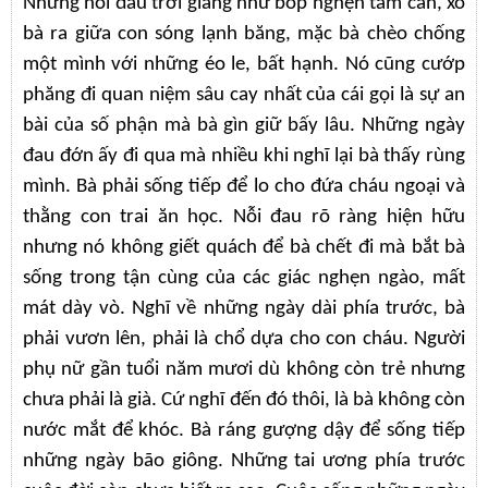
Những nỗi đau trời giáng như bóp nghẹn tâm can, xô
bà ra giữa con sóng lạnh băng, mặc bà chèo chống
một mình với những éo le, bất hạnh. Nó cũng cướp
phăng đi quan niệm sâu cay nhất của cái gọi là sự an
bài của số phận mà bà gìn giữ bấy lâu. Những ngày
đau đớn ấy đi qua mà nhiều khi nghĩ lại bà thấy rùng
mình. Bà phải sống tiếp để lo cho đứa cháu ngoại và
thằng con trai ăn học. Nỗi đau rõ ràng hiện hữu
nhưng nó không giết quách để bà chết đi mà bắt bà
sống trong tận cùng của các giác nghẹn ngào, mất
mát dày vò. Nghĩ về những ngày dài phía trước, bà
phải vươn lên, phải là chổ dựa cho con cháu. Người
phụ nữ gần tuổi năm mươi dù không còn trẻ nhưng
chưa phải là già. Cứ nghĩ đến đó thôi, là bà không còn
nước mắt để khóc. Bà ráng gượng dậy để sống tiếp
những ngày bão giông. Những tai ương phía trước