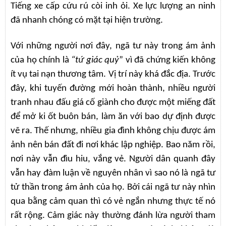
Tiếng xe cấp cứu rú còi inh ỏi. Xe lực lượng an ninh
đã nhanh chóng có mặt tại hiện trường.
Với những người nơi đây, ngã tư này trong ám ảnh
của họ chính là
“tứ giác quỷ
” vì đã chứng kiến không
ít vụ tai nạn thương tâm. Vị trí này khá đắc địa. Trước
đây, khi tuyến đường mới hoàn thành, nhiều người
tranh nhau đấu giá cố giành cho được một miếng đất
để mở ki ốt buôn bán, làm ăn với bao dự định được
vẽ ra. Thế nhưng, nhiều gia đình không chịu được ám
ảnh nên bán đất đi nơi khác lập nghiệp. Bao năm rồi,
nơi này vẫn đìu hiu, vắng vẻ. Người dân quanh đây
vẫn hay đàm luận về nguyên nhân vì sao nó là ngã tư
tử thần trong ám ảnh của họ. Bởi cái ngã tư này nhìn
qua bằng cảm quan thì có vẻ ngắn nhưng thực tế nó
rất rộng. Cảm giác này thường đánh lừa người tham