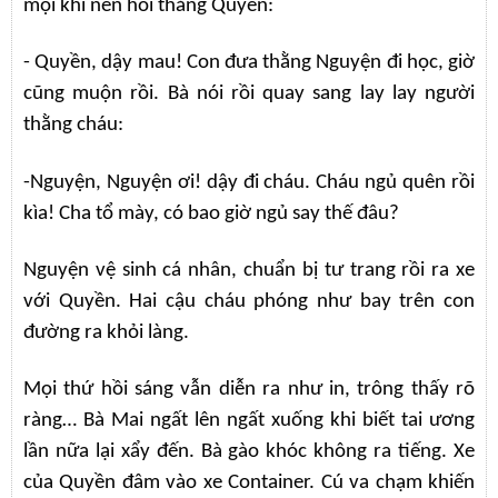
mọi khi nên hối thằng Quyền:
- Quyền, dậy mau! Con đưa thằng Nguyện đi học, giờ
cũng muộn rồi. Bà nói rồi quay sang lay lay người
thằng cháu:
-Nguyện, Nguyện ơi! dậy đi cháu. Cháu ngủ quên rồi
kìa! Cha tổ mày, có bao giờ ngủ say thế đâu?
Nguyện vệ sinh cá nhân, chuẩn bị tư trang rồi ra xe
với Quyền. Hai cậu cháu phóng như bay trên con
đường ra khỏi làng.
Mọi thứ hồi sáng vẫn diễn ra như in, trông thấy rõ
ràng… Bà Mai ngất lên ngất xuống khi biết tai ương
lần nữa lại xẩy đến. Bà gào khóc không ra tiếng. Xe
của Quyền đâm vào xe Container. Cú va chạm khiến