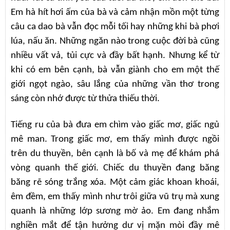
Em hà hít hơi ấm của bà và cảm nhận mồn một từng
câu ca dao bà vẫn đọc mỗi tối hay những khi bà phơi
lúa, nấu ăn. Những ngăn nào trong cuộc đời bà cũng
nhiều vất vả, tủi cực và đầy bất hạnh. Nhưng kể từ
khi có em bên cạnh, bà vẫn giành cho em một thế
giới ngọt ngào, sâu lắng của những vần thơ trong
sáng còn nhớ được từ thửa thiếu thời.
Tiếng ru của bà đưa em chìm vào giấc mơ, giấc ngủ
mê man. Trong giấc mơ, em thấy mình được ngồi
trên du thuyền, bên cạnh là bố và mẹ để khám phá
vòng quanh thế giới. Chiếc du thuyền đang băng
băng rẽ sóng trắng xóa. Một cảm giác khoan khoái,
êm đềm, em thấy mình như trôi giữa vũ trụ mà xung
quanh là những lớp sương mờ ảo. Em đang nhắm
nghiền mắt để tận hưởng dư vị mặn mòi đầy mê