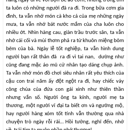
hàng ngày đi về với bộn bề áo cơm, nhưng trong tim
ta luôn có những người đã ra đi. Trong bữa cơm gia
đình, ta vẫn nhớ món cà kho cá của mẹ những ngày
mưa, ta vẫn nhớ bát nước mắm của cha luôn cho
nhiều ớt. Nhìn hàng cau, giàn trầu trước sân, ta vẫn
nhớ cái cối và mùi thơm phả ra từ khuôn miệng bõm
bẽm của bà. Ngày lễ tốt nghiệp, ta vẫn hình dung
người bạn rất thân đã ra đi vì tai nan, dường như
cũng đang mặc áo mũ cử nhân tạo dáng chụp ảnh.
Ta vẫn nhớ món đồ chơi siêu nhân rất yêu thích của
cậu con trai năm ấy đột ngột ra đi, hay chiếc váy
công chúa của đứa con gái xinh như thiên thần
nhưng vắn số. Người ông ta kính, người mẹ ta
thương, một người vĩ đại ta biết ơn và ngưỡng mộ,
hay người hàng xóm tốt tính vẫn thường qua nhà
chuyện trò ngày rỗi rãi… Hồi tưởng, nghĩ đến, nhớ