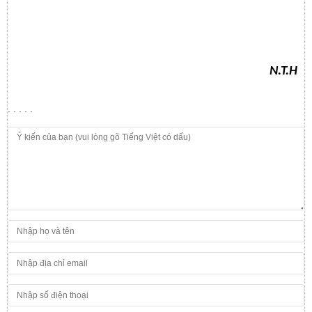
N.T.H
. . . . .