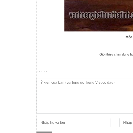
Một
_____________
Giới thiệu chân dung họ
. . . . .