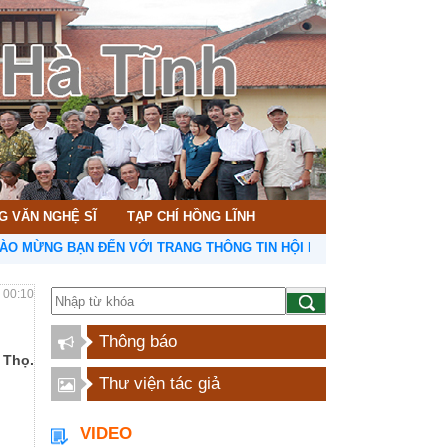
G VĂN NGHỆ SĨ
TẠP CHÍ HỒNG LĨNH
ẠN ĐẾN VỚI TRANG THÔNG TIN HỘI LIÊN HIỆP VĂN HỌC NGHỆ THUẬ
- 00:10
Thông báo
 Thọ.
Thư viện tác giả
VIDEO