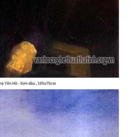
ẹ Yên Hồ - Sơn dầu , 105x75cm