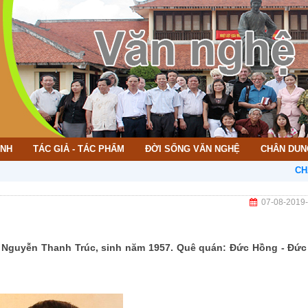
ÌNH
TÁC GIẢ - TÁC PHẨM
ĐỜI SỐNG VĂN NGHỆ
CHÂN DUN
CHÀO MỪNG B
07-08-2019
ĩ Nguyễn Thanh Trúc, sinh năm 1957. Quê quán: Đức Hồng - Đức