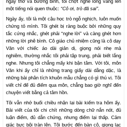
ngây thơ và bướng bỉnh, tôi chợt nghe lòng vang lên
một tiếng nói quen thuộc:
“Cô ơi, trò đã sai”.
Ngày ấy, tôi là một cậu học trò ngỗ nghịch, luôn muốn
chứng tỏ mình. Tôi ghét bị ràng buộc bởi những quy
tắc cứng nhắc, ghét phải “nghe lời” và càng ghét hơn
những lời phê bình. Cô giáo chủ nhiệm cũng là cô dạy
Văn với chiếc áo dài giản dị, giọng nói nhẹ mà
nghiêm, thường nhắc tôi phải tập trung, phải biết lắng
nghe. Nhưng tôi chẳng mấy khi bận tâm. Với tôi, môn
Văn khi ấy chỉ là những trang giấy dài dằng dặc, là
những bài phân tích khuôn mẫu chẳng có gì thú vị. Tôi
viết chỉ để đủ điểm qua môn, chẳng bao giờ nghĩ đến
chuyện viết bằng cả tâm hồn.
Tôi vẫn nhớ buổi chiều nhận lại bài kiểm tra hôm ấy.
Bài viết của tôi chi chít những dòng chữ nắn nót, đủ
luận điểm, đủ dẫn chứng, nhưng điểm lại thấp. Cảm
giác bực bội tràn lên. Tôi bước đến bàn cô, giọng lạc