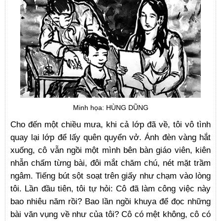
Minh họa: HÙNG DŨNG
Cho đến một chiều mưa, khi cả lớp đã về, tôi vô tình
quay lại lớp để lấy quên quyển vở. Ánh đèn vàng hắt
xuống, cô vẫn ngồi một mình bên bàn giáo viên, kiên
nhẫn chấm từng bài, đôi mắt chăm chú, nét mặt trầm
ngâm. Tiếng bút sột soạt trên giấy như chạm vào lòng
tôi. Lần đầu tiên, tôi tự hỏi: Cô đã làm công việc này
bao nhiêu năm rồi? Bao lần ngồi khuya để đọc những
bài văn vụng về như của tôi? Cô có mệt không, cô có