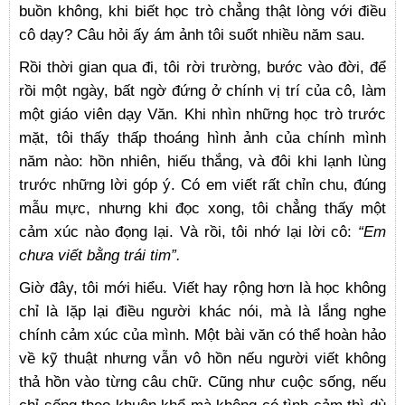
buồn không, khi biết học trò chẳng thật lòng với điều
cô dạy? Câu hỏi ấy ám ảnh tôi suốt nhiều năm sau.
Rồi thời gian qua đi, tôi rời trường, bước vào đời, để
rồi một ngày, bất ngờ đứng ở chính vị trí của cô, làm
một giáo viên dạy Văn. Khi nhìn những học trò trước
mặt, tôi thấy thấp thoáng hình ảnh của chính mình
năm nào: hồn nhiên, hiếu thắng, và đôi khi lạnh lùng
trước những lời góp ý. Có em viết rất chỉn chu, đúng
mẫu mực, nhưng khi đọc xong, tôi chẳng thấy một
cảm xúc nào đọng lại. Và rồi, tôi nhớ lại lời cô:
“Em
chưa viết bằng trái tim”.
Giờ đây, tôi mới hiểu. Viết hay rộng hơn là học không
chỉ là lặp lại điều người khác nói, mà là lắng nghe
chính cảm xúc của mình. Một bài văn có thể hoàn hảo
về kỹ thuật nhưng vẫn vô hồn nếu người viết không
thả hồn vào từng câu chữ. Cũng như cuộc sống, nếu