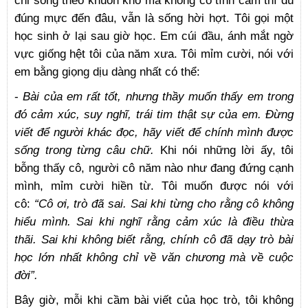
chỉ sống theo khuôn khổ mà không có tình cảm thì dù
đúng mực đến đâu, vẫn là sống hời hợt. Tôi gọi một
học sinh ở lại sau giờ học. Em cúi đầu, ánh mắt ngờ
vực giống hệt tôi của năm xưa. Tôi mỉm cười, nói với
em bằng giọng dịu dàng nhất có thể:
-
Bài của em rất tốt, nhưng thầy muốn thấy em trong
đó cảm xúc, suy nghĩ, trái tim thật sự của em. Đừng
viết để người khác đọc, hãy viết để chính mình được
sống trong từng câu chữ.
Khi nói những lời ấy, tôi
bỗng thấy cô, người cô năm nào như đang đứng cạnh
mình, mỉm cười hiền từ. Tôi muốn được nói với
cô:
“Cô ơi, trò đã sai. Sai khi từng cho rằng cô không
hiểu mình. Sai khi nghĩ rằng cảm xúc là điều thừa
thãi. Sai khi không biết rằng, chính cô đã dạy trò bài
học lớn nhất không chỉ về văn chương mà về cuộc
đời”.
Bây giờ, mỗi khi cầm bài viết của học trò, tôi không