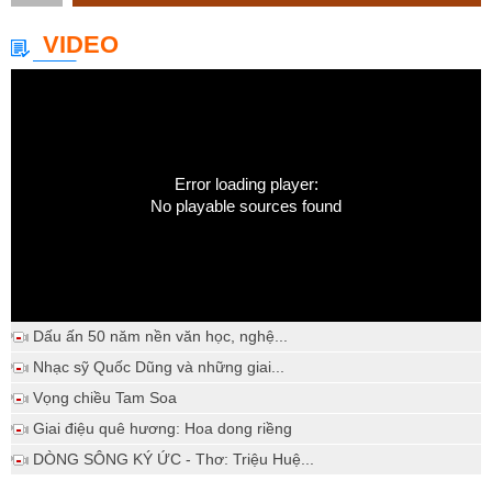
VIDEO
Error loading player:
No playable sources found
Dấu ấn 50 năm nền văn học, nghệ...
Nhạc sỹ Quốc Dũng và những giai...
Vọng chiều Tam Soa
Giai điệu quê hương: Hoa dong riềng
DÒNG SÔNG KÝ ỨC - Thơ: Triệu Huệ...