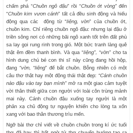
chấm phá “
Chuồn ngô đậu
” rồi “
Chuồn ớt vòng”
đến
“
Chuồn kim vươn cánh
” tất cả đều sinh động và hiếu
động qua các động từ “
liệng, vờn
” của chuồn ớt,
chuồn kim. Chỉ riêng chuồn ngô đậu: nhưng lại đậu ở
triền sông nơi có những bãi ngô xanh tốt trên đất phù
sa lay gọi rung rinh trong gió. Một bức tranh làng quê
thật êm đềm thanh bình. Và qua “
liệng”, “vờn”
cho ta
hình dung chú bé con thi sĩ này cũng đang hồi hộp,
đang
“vờn, “liệng
” để bắt chuồn. Bỗng nhiên có một
câu thơ thật hay một động thái thật đẹp:
“Cánh chuồn
nào đậu vào tay bạn mình”
mở ra một giao cảm tuyệt
vời thân thiết giữa con người với loài côn trùng mảnh
mai này. Cánh chuồn đậu xuống tay người là một
phản xạ chủ động tự nguyện khiến cho lòng ta xốn
xang với bao thân thương trìu mến.
Ngỡ bài thơ chỉ viết về chuồn chuồn trong kí ức tuổi
thơ đã hay thì bất ngờ tứ thơ chuyển hướng tạo ra