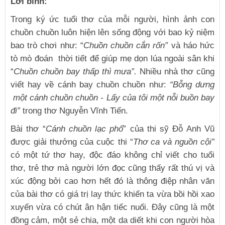
Lời bình:
Trong ký ức tuổi thơ của mỗi người, hình ảnh con
chuồn chuồn luôn hiện lên sống động với bao kỷ niệm
bao trò chơi như: “
Chuồn chuồn cắn rốn”
và háo hức
tò mò đoán thời tiết để giúp mẹ dọn lúa ngoài sân khi
“
Chuồn chuồn bay thấp thì mưa”.
Nhiều nhà thơ cũng
viết hay về cánh bay chuồn chuồn như:
“Bỗng dưng
một cánh chuồn chuồn - Lấy của tôi một nỗi buồn bay
đi”
trong thơ Nguyễn Vĩnh Tiến.
Bài thơ “
Cánh chuồn lạc phố
” của thi sỹ Đỗ Anh Vũ
được giải thưởng của cuộc thi “
Thơ ca và nguồn cội”
có một tứ thơ hay, độc đáo không chỉ viết cho tuổi
thơ, trẻ thơ mà người lớn đọc cũng thấy rất thú vị và
xúc động bởi cao hơn hết đó là thông điệp nhân văn
của bài thơ có giá trị lay thức khiến ta vừa bồi hồi xao
xuyến vừa có chút ân hận tiếc nuối. Đây cũng là một
đồng cảm, một sẻ chia, một da diết khi con người hòa