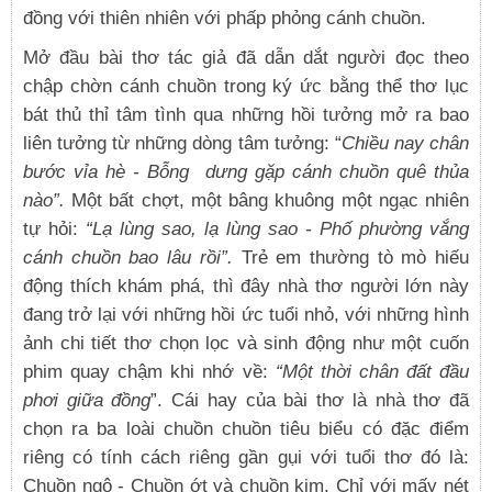
đồng với thiên nhiên với phấp phỏng cánh chuồn.
Mở đầu bài thơ tác giả đã dẫn dắt người đọc theo
chập chờn cánh chuồn trong ký ức bằng thể thơ lục
bát thủ thỉ tâm tình qua những hồi tưởng mở ra bao
liên tưởng từ những dòng tâm tưởng: “
Chiều nay chân
bước vỉa hè - Bỗng dưng gặp cánh chuồn quê thủa
nào”.
Một bất chợt, một bâng khuông một ngạc nhiên
tự hỏi:
“Lạ lùng sao, lạ lùng sao - Phố phường vắng
cánh chuồn bao lâu rồi”.
Trẻ em thường tò mò hiếu
động thích khám phá, thì đây nhà thơ người lớn này
đang trở lại với những hồi ức tuổi nhỏ, với những hình
ảnh chi tiết thơ chọn lọc và sinh động như một cuốn
phim quay chậm khi nhớ về:
“Một thời chân đất đầu
phơi giữa đồng
”. Cái hay của bài thơ là nhà thơ đã
chọn ra ba loài chuồn chuồn tiêu biểu có đặc điểm
riêng có tính cách riêng gần gụi với tuổi thơ đó là:
Chuồn ngô - Chuồn ớt và chuồn kim. Chỉ với mấy nét