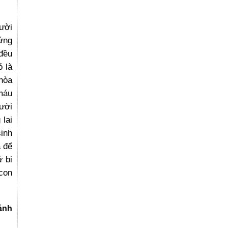
ười
ứng
 đều
ó là
 hòa
 máu
gười
 lai
sinh
ã để
 bi
 con
ánh