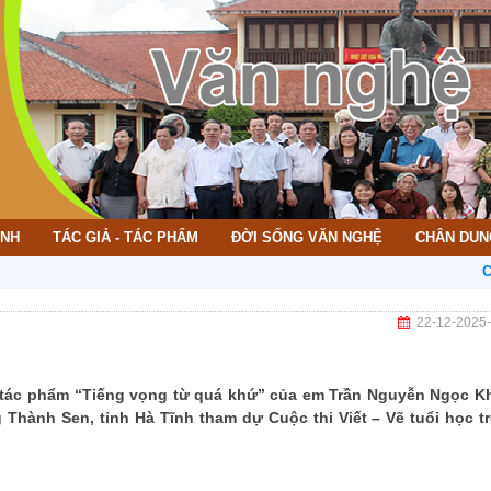
ÌNH
TÁC GIẢ - TÁC PHẨM
ĐỜI SỐNG VĂN NGHỆ
CHÂN DUN
CHÀO MỪ
22-12-2025
u tác phẩm “Tiếng vọng từ quá khứ” của em Trần Nguyễn Ngọc K
hành Sen, tỉnh Hà Tĩnh tham dự Cuộc thi Viết – Vẽ tuổi học tr