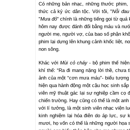
Có những bản nhạc, những thước phim, k
thức cả ký ức dân tộc. Với tôi, "
Nỗi đau
"
Mưa đỏ
"
chính là những tiếng gọi từ quá
hôm nay được đánh đổi bằng máu và nước 
người mẹ, người vợ, của bao số phận khôn
phim lại dựng lên khung cảnh khốc liệt, n
non sông.
Khác với
Mùi cỏ cháy
- bộ phim thể hiện
khí thế: “Ra đi mang nặng lời thề, chưa
ảnh của một “cơn mưa máu”- biểu tượng 
hiện qua hành động một cậu học sinh sắp t
viên mỹ thuật gác lại sự nghiệp cầm cọ 
chiến trường. Hay cũng có thể là một anh t
với lí tưởng, là một sinh viên nhạc viện l
kinh nghiệm lại hóa điên do áp lực, sự k
mươi, họ vốn có thể là những người họa sĩ