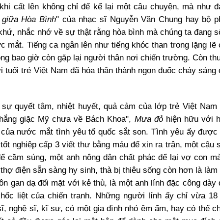
hi cất lên không chỉ để kể lại một câu chuyện, mà như đ
 giữa Hòa Bình
" của nhạc sĩ Nguyễn Văn Chung hay bộ p
 khứ, nhắc nhớ về sự thật rằng hòa bình mà chúng ta đang 
mắt. Tiếng ca ngân lên như tiếng khóc than trong lặng lẽ
g bao giờ còn gặp lại người thân nơi chiến trường. Còn t
ơi tuổi trẻ Việt Nam đã hóa thân thành ngọn đuốc cháy sáng
 sự quyết tâm, nhiệt huyết, quả cảm của lớp trẻ Việt Nam
 thắng giặc Mỹ chưa về Bách Khoa",
Mưa đỏ
hiện hữu với h
của nước mắt tình yêu tổ quốc sắt son. Tình yêu ấy được 
ốt nghiệp cấp 3 viết thư bằng máu để xin ra trận, một cậu 
để cầm súng, một anh nông dân chất phác để lại vợ con mà
hợ điện sẵn sàng hy sinh, thà bị thiêu sống còn hơn là làm 
uôn gan dạ đối mặt với kẻ thù, là một anh lính đặc công dày
hốc liệt của chiến tranh. Những người lính ấy chỉ vừa 18
, nghệ sĩ, kĩ sư, có một gia đình nhỏ êm ấm, hay có thể ch