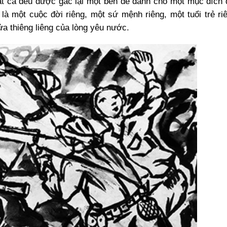
ất cả đều được gác lại một bên để dành cho một mục đích 
là một cuộc đời riêng, một sứ mệnh riêng, một tuổi trẻ ri
ửa thiêng liêng của lòng yêu nước.