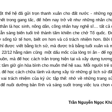
ột thế hệ đã gửi trọn thanh xuân cho đất nước - những ng
chết trong gang tấc, để hôm nay trở về như những nhân ch
 thân là học sinh, nông dân, công nhân hay nghệ sĩ… tất cả
ẵn sàng biến tuổi trẻ thành tấm khiên che chở Tổ quốc. Đ
y sống tử tế hơn, biết ơn hơn và có trách nhiệm hơn. Bởi
hỉ được viết bằng lịch sử, mà được trả bằng tuổi xuân và
y 22/12 hằng năm cũng một dấu mốc của lòng tri ân - để n
uồn, mà để học cách trân trọng hiện tại và xây dựng tương
t tâm giữ gìn hòa bình cho muôn thế hệ sau. Mỗi người trẻ 
à để học cách chữa lành và dựng xây từ những gì lịch sử đ
vai trách nhiệm của ký ức tập thể: nhớ về những trang sử
 để nuôi dưỡng bản lĩnh và sáng suốt trong việc lựa chọn
Trần Nguyễn Ngọc Kh