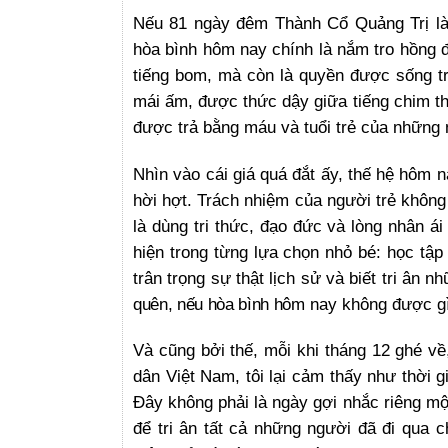
Nếu 81 ngày đêm Thành Cổ Quảng Trị là “c
hòa bình hôm nay chính là nắm tro hồng đ
tiếng bom, mà còn là quyền được sống t
mái ấm, được thức dậy giữa tiếng chim tha
được trả bằng máu và tuổi trẻ của những 
Nhìn vào cái giá quá đắt ấy, thế hệ hôm n
hời hợt. Trách nhiệm của người trẻ khôn
là dùng tri thức, đạo đức và lòng nhân ái
hiện trong từng lựa chọn nhỏ bé: học tập 
trân trọng sự thật lịch sử và biết tri ân
quên, nếu hòa bình h
ôm nay không được gì
Và cũng bởi thế, mỗi khi tháng 12 ghé về
dân Việt Nam, tôi lại cảm thấy như thời
Đây không phải là ngày gợi nhắc riêng mộ
để tri ân tất cả những người đã đi qua 