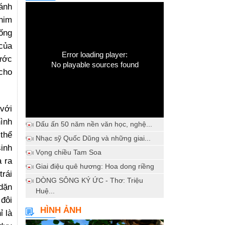
ánh
him
sống
 của
Error loading player:
hước
No playable sources found
 cho
 với
ình
Dấu ấn 50 năm nền văn học, nghệ...
thể
Nhạc sỹ Quốc Dũng và những giai...
sinh
Vọng chiều Tam Soa
 ra
Giai điệu quê hương: Hoa dong riềng
trái
DÒNG SÔNG KÝ ỨC - Thơ: Triệu
 dặn
Huệ...
 đôi
HÌNH ẢNH
ỉ là