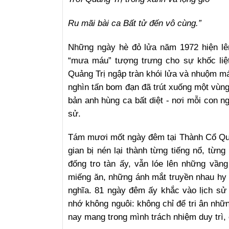
Ru mãi bài ca Bất tử đến vô cùng.”
Những ngày hè đỏ lửa năm 1972 hiện lê
“mưa máu” tượng trưng cho sự khốc liệt
Quảng Trị ngập tràn khói lửa và nhuộm má
nghìn tấn bom đạn đã trút xuống một vùng 
bản anh hùng ca bất diệt - nơi mỗi con n
sử.
Tám mươi mốt ngày đêm tại Thành Cổ Quản
gian bị nén lại thành từng tiếng nổ, từn
đống tro tàn ấy, vẫn lóe lên những vần
miếng ăn, những ánh mắt truyền nhau hy v
nghĩa. 81 ngày đêm ấy khắc vào lịch sử 
nhớ không nguôi: không chỉ để tri ân nhữ
nay mang trong mình trách nhiệm duy trì, 