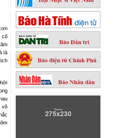
cơn
 cổ
trăm
à là
lịch
thời
rong
hau
g vô
nhắc
 hôm