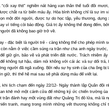
ối xay thịt” nghiền nát hàng vạn thân thể tuổi đôi mươi,
ược chắt ra từ biển máu ấy. Hòa bình không chỉ là sự im 
rọn một đời người, được tự do học tập, yêu thương, dựng 
y vì tiếng còi báo động. Giá trị ấy không thể đong đếm, bở
người đã không bao giờ trở về.
ay - đặc biệt là người trẻ - càng không thể cho phép mình 
g còn nằm ở việc cầm súng ra trận như cha anh ngày trước
 để giữ gìn, bảo vệ và phát triển đất nước. Trách nhiệm ấy
để không tụt hậu, dám nói không với cái ác và sự dối trá, 
 những người đã ngã xuống.
Bởi nếu sự hy sinh của cha ông bị 
n giữ
, t
hì thế hệ mai sau sẽ phải dùng máu để viết lại
.
, khi lịch chạm đến
ngày 22/12- Ngày thành lập Quân đội n
 gian khẽ mở một cánh cửa để những ký ức chiến trường ùa
t trận đánh hay một vùng đất như Quảng Trị đỏ lửa, mà là 
chiến tranh, mang trong mình những vết thương không chỉ 