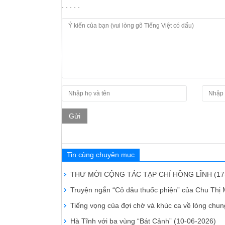
. . . . .
Gửi
Tin cùng chuyên mục
THƯ MỜI CỘNG TÁC TẠP CHÍ HỒNG LĨNH
(17
Truyện ngắn “Cô dâu thuốc phiện” của Chu Thị
Tiếng vọng của đợi chờ và khúc ca về lòng chu
Hà Tĩnh với ba vùng “Bát Cảnh”
(10-06-2026)