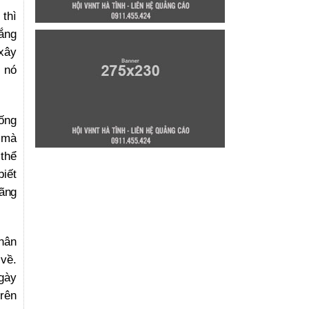
 thì
vắng
xây
i nó
sống
, mà
 thể
biết
lãng
hân
 về.
ngày
trên