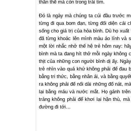
thân thể mà còn trong trái tim.
Đó là ngày mà chúng ta cúi đầu trước m
từng đi qua bom đạn, từng đối diện cái 
sống cho giá trị của hòa bình. Dù họ xuất
đã từng khoác lên mình màu áo lính và s
một lời nhắc nhở thế hệ trẻ hôm nay: hã
bình mà ta đang hít thở mỗi ngày không c
thịt của những con người bình dị ấy. Ngà
trẻ nhìn vào quá khứ không phải để đau b
bằng tri thức, bằng nhân ái, và bằng quyế
ra không phải để nối dài những đổ nát, m
lại bằng máu và nước mắt. Họ gánh trên 
tráng không phải để khơi lại hận thù, mà
đường đi tới…