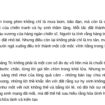
n trong phim không chỉ là mưa bom, bão đạn, mà còn là 
 của chiến tranh và hy sinh thầm lặng. Mỗi tấc đất thành
u xương của hàng ngàn chiến sĩ. Người ta tính rằng hàng 
đất nhỏ bé. Nhưng điều còn lại không phải chỉ là tro tàn, m
gười ngã xuống đều trở thành một cột mốc vĩnh hằng trong 
g Trị không phải là một con số ẩn dụ vô hồn mà là chuỗi 
g bước chân, từng lời gọi tên chìm trong khói lửa. Nhưng t
g sáng nhỏ nhoi của lòng quả cảm - những bàn tay chia n
ọng, những lời thề khắc lên với đất rằng sự hy sinh khôn
như một vết nứt không thể vá bằng lời lẽ, nó đòi hỏi sự 
ng sinh mạng đã mất, mà để thế hệ sau hiểu rằng hòa bình
chữa lành và kiến tạo