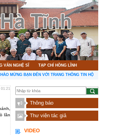
G VĂN NGHỆ SĨ
TẠP CHÍ HỒNG LĨNH
NG BẠN ĐẾN VỚI TRANG THÔNG TIN HỘI LIÊN HIỆP VĂN HỌC NGHỆ 
- 01:21
Thông báo
hánh,
ò lần
Thư viện tác giả
VIDEO