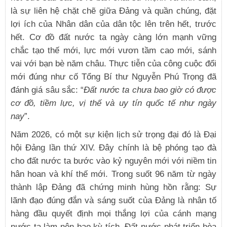
là sự liên hệ chặt chẽ giữa Đảng và quần chúng, đặt
lợi ích của Nhân dân của dân tộc lên trên hết, trước
hết. Cơ đồ đất nước ta ngày càng lớn mạnh vững
chắc tạo thế mới, lực mới vươn tầm cao mới, sánh
vai với bạn bè năm châu. Thực tiễn của công cuộc đổi
mới đúng như cố Tổng Bí thư Nguyễn Phú Trọng đã
đánh giá sâu sắc: “
Đất nước ta chưa bao giờ có được
cơ đồ, tiềm lực, vị thế và uy tín quốc tế như ngày
nay
”.
Năm 2026, có một sự kiện lịch sử trọng đại đó là Đại
hội Đảng lần thứ XIV. Đây chính là bệ phóng tạo đà
cho đất nước ta bước vào kỷ nguyên mới với niềm tin
hân hoan và khí thế mới. Trong suốt 96 năm từ ngày
thành lập Đảng đã chứng minh hùng hồn rằng: Sự
lãnh đạo đúng đắn và sáng suốt của Đảng là nhân tố
hàng đầu quyết định mọi thắng lợi của cánh mạng
nước ta làm nên bao kỳ tích. Đất nước phát triển hòa