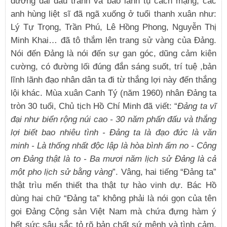
đường dài đấu tranh và bao lãnh tụ cách mạng, các
anh hùng liệt sĩ đã ngã xuống ở tuổi thanh xuân như:
Lý Tự Trọng, Trần Phú, Lê Hồng Phong, Nguyễn Thị
Minh Khai… đã tô thắm lên trang sử vàng của Đảng.
Nói đến Đảng là nói đến sự gan góc, dũng cảm kiên
cường, có đường lối đúng đắn sáng suốt, trí tuệ ,bản
lĩnh lãnh đạo nhân dân ta đi từ thắng lợi này đến thắng
lội khác. Mùa xuân Canh Tý (năm 1960) nhân Đảng ta
tròn 30 tuổi, Chủ tịch Hồ Chí Minh đã viết: “
Đảng ta vĩ
đại như biển rộng núi cao - 30 năm phấn đấu và thắng
lợi biết bao nhiêu tình - Đảng ta là đạo đức là văn
minh - Là thống nhất độc lập là hòa bình ấm no - Công
ơn Đảng thật là to - Ba mươi năm lịch sử Đảng là cả
một pho lịch sử bằng vàng
”. Vâng, hai tiếng “Đảng ta”
thật trìu mến thiết tha thật tự hào vinh dự. Bác Hồ
dùng hai chữ “Đảng ta” không phải là nói gọn của tên
gọi Đảng Cộng sản Việt Nam mà chứa đựng hàm ý
hết sức sâu sắc tỏ rõ bản chất sứ mệnh và tình cảm,