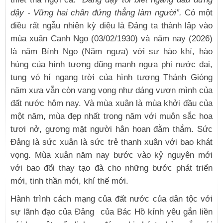
dậy - Vững hai chân đứng thẳng làm người”.
Có một
điều rất ngẫu nhiên kỳ diệu là Đảng ta thành lập vào
mùa xuân Canh Ngọ (03/02/1930) và năm nay (2026)
là năm Bính Ngọ (Năm ngựa) với sự hào khí, hào
hùng của hình tượng dũng mạnh ngựa phi nước đại,
tung vó hí ngang trời của hình tượng Thánh Gióng
năm xưa vẫn còn vang vọng như dáng vươn mình của
đất nước hôm nay. Và mùa xuân là mùa khởi đầu của
một năm, mùa đẹp nhất trong năm với muôn sắc hoa
tươi nở, gương mặt người hân hoan đằm thắm. Sức
Đảng là sức xuân là sức trẻ thanh xuân với bao khát
vọng. Mùa xuân năm nay bước vào kỷ nguyên mới
với bao đổi thay tạo đà cho những bước phát triển
mới, tinh thần mới, khí thế mới.
Hành trình cách mạng của đất nước của dân tộc với
sự lãnh đạo của Đảng của Bác Hồ kính yêu gắn liền