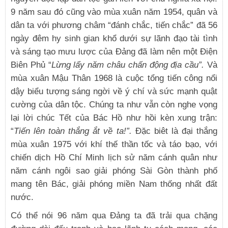
9 năm sau đó cũng vào mùa xuân năm 1954, quân và
dân ta với phương châm “đánh chắc, tiến chắc” đã 56
ngày đêm hy sinh gian khổ dưới sự lãnh đạo tài tình
và sáng tạo mưu lược của Đảng đã làm nên một Điện
Biên Phủ “
Lừng lẩy năm châu chấn động địa cầu”.
Và
mùa xuân Mậu Thân 1968 là cuộc tổng tiến công nổi
dậy biểu tượng sáng ngời về ý chí và sức mạnh quật
cường của dân tộc. Chúng ta như vẫn còn nghe vọng
lại lời chúc Tết của Bác Hồ như hồi kèn xung trận:
“
Tiến lên toàn thắng ắt về ta!”.
Đặc biêt là đại thắng
mùa xuân 1975 với khí thế thần tốc và táo bạo, với
chiến dịch Hồ Chí Minh lịch sử năm cánh quân như
năm cánh ngôi sao giải phóng Sài Gòn thành phố
mang tên Bác, giải phóng miền Nam thống nhất đất
nước.
Có thể nói 96 năm qua Đảng ta đã trải qua chặng