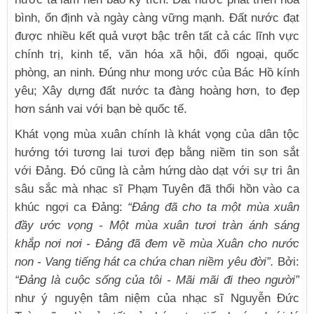
bình, ổn định và ngày càng vững mạnh. Đất nước đạt
được nhiều kết quả vượt bậc trên tất cả các lĩnh vực
chính trị, kinh tế, văn hóa xã hội, đối ngoại, quốc
phòng, an ninh. Đúng như mong ước của Bác Hồ kính
yêu; Xây dựng đất nước ta đàng hoàng hơn, to đẹp
hơn sánh vai với bạn bè quốc tế.
Khát vọng mùa xuân chính là khát vọng của dân tộc
hướng tới tương lai tươi đẹp bằng niềm tin son sắt
với Đảng. Đó cũng là cảm hứng dào dạt với sự tri ân
sâu sắc mà nhạc sĩ Phạm Tuyên đã thổi hồn vào ca
khúc ngợi ca Đảng:
“Đảng đã cho ta một mùa xuân
đầy ước vọng - Một mùa xuân tươi tràn ánh sáng
khắp nơi nơi - Đảng đã đem về mùa Xuân cho nước
non - Vang tiếng hát ca chứa chan niềm yêu đời”.
Bởi:
“Đảng là cuộc sống của tôi - Mãi mãi đi theo người”
như ý nguyện tâm niệm của nhạc sĩ Nguyễn Đức