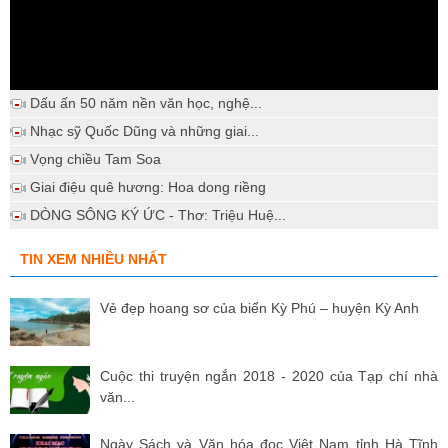
Dấu ấn 50 năm nền văn học, nghệ...
Nhạc sỹ Quốc Dũng và những giai...
Vọng chiều Tam Soa
Giai điệu quê hương: Hoa dong riềng
DÒNG SÔNG KÝ ỨC - Thơ: Triệu Huệ...
TIN XEM NHIỀU NHẤT
Vẻ đẹp hoang sơ của biển Kỳ Phú – huyện Kỳ Anh
Cuộc thi truyện ngắn 2018 - 2020 của Tạp chí nhà
văn...
Ngày Sách và Văn hóa đọc Việt Nam tỉnh Hà Tĩnh