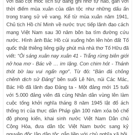
với bao cột mốc lịch sự đáng ghi nhớ tự hào, gắn với
thời điểm mùa xuân của dân tộc như những dấu ấn
trong trang sử vẻ vang. Kể từ mùa xuân năm 1941,
Chủ tịch Hồ chí Minh về nước trực tiếp lãnh đạo cách
mạng Việt Nam sau 30 năm bôn ba tìm đường cứu
nước. Hình ảnh Bác Hồ cúi xuống hôn lên hòn đất Tổ
quốc thật thiêng liêng giây phút mà nhà thơ Tố Hữu đã
viết:
“Ôi sáng xuân nay xuân 41 - Trắng rừng biên giới
nở hoa mơ - Bác về … im lặng. Con chim hót - Thánh
thót bờ lau vui ngẩn ngơ”
. Từ đó: “
Bàn đá chông
chênh
dịch sử Đảng”
bên suối Lê Nin, núi Các Mác,
Bác Hồ đã lãnh đạo Đảng ta - Một đảng mới 15 tuổi
với 5.000 đảng viên đã cùng Nhân dân vùng lên làm
cuộc tổng khởi nghĩa tháng 8 năm 1945 lật đổ ách
thống trị của thực dân Pháp gần 100 năm xóa bỏ chế
độ phong kiến, khai sinh nước Việt Nam Dân chủ
Cộng Hòa, đưa dân tộc Việt Nam bước sang kỷ
nguyên độc lập dân tộc gắn liền với chủ nghĩa xã hội.