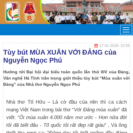
17-01-2026
- 22:05
Tùy bút MÙA XUÂN VỚI ĐẢNG của
Nguyễn Ngọc Phú
Hướng tới Đại hội đại biểu toàn quốc lần thứ XIV của Đảng,
Văn nghệ Hà Tĩnh trân trọng giới thiệu tùy bút “Mùa xuân với
Đảng” của Nhà thơ Nguyễn Ngọc Phú
Nhà thơ Tố Hữu – Lá cờ đầu của nền thì ca cách
mạng Việt Nam trong bài thơ “
Với Đảng mùa xuân
” đã
viết: “
Ôi mùa xuân 4.000 năm mơ ước - Hơn nữa đời
tôi đã biết đâu - Tổ quốc tôi rất đẹp rất giàu
” , Và ông
thiết tha ngợi ca: “
Đảng dạy tôi biết ngẩng đầu đứng