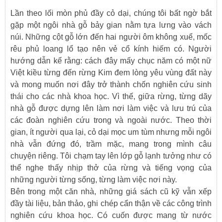
Lần theo lối mòn phủ đầy cỏ dại, chúng tôi bất ngờ bắt
gặp một ngôi nhà gỗ bảy gian nằm tựa lưng vào vách
núi. Những cột gỗ lớn đến hai người ôm không xuể, mốc
rêu phủ loang lổ tạo nên vẻ cổ kính hiếm có. Người
hướng dẫn kể rằng: cách đây mấy chục năm có một nữ
Việt kiều từng đến rừng Kim đem lòng yêu vùng đất này
và mong muốn nơi đây trở thành chốn nghiên cứu sinh
thái cho các nhà khoa học. Vì thế, giữa rừng, từng dãy
nhà gỗ được dựng lên làm nơi làm việc và lưu trú của
các đoàn nghiên cứu trong và ngoài nước. Theo thời
gian, ít người qua lại, cỏ dại mọc um tùm nhưng mỗi ngôi
nhà vẫn đứng đó, trầm mặc, mang trong mình câu
chuyện riêng. Tôi chạm tay lên lớp gỗ lạnh tưởng như có
thể nghe thấy nhịp thở của rừng và tiếng vọng của
những người từng sống, từng làm việc nơi này.
Bên trong một căn nhà, những giá sách cũ kỹ vẫn xếp
đầy tài liệu, bản thảo, ghi chép cẩn thận về các công trình
nghiên cứu khoa học. Có cuốn được mang từ nước