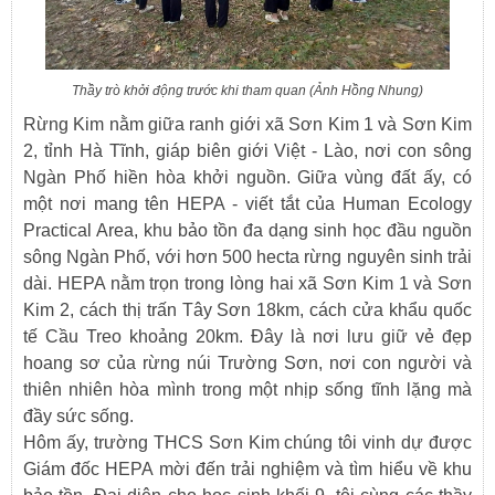
Thầy trò khởi động trước khi tham quan (Ảnh Hồng Nhung)
Rừng Kim nằm giữa ranh giới xã Sơn Kim 1 và Sơn Kim
2, tỉnh Hà Tĩnh, giáp biên giới Việt - Lào, nơi con sông
Ngàn Phố hiền hòa khởi nguồn. Giữa vùng đất ấy, có
một nơi mang tên HEPA - viết tắt của Human Ecology
Practical Area, khu bảo tồn đa dạng sinh học đầu nguồn
sông Ngàn Phố, với hơn 500 hecta rừng nguyên sinh trải
dài. HEPA nằm trọn trong lòng hai xã Sơn Kim 1 và Sơn
Kim 2, cách thị trấn Tây Sơn 18km, cách cửa khẩu quốc
tế Cầu Treo khoảng 20km. Đây là nơi lưu giữ vẻ đẹp
hoang sơ của rừng núi Trường Sơn, nơi con người và
thiên nhiên hòa mình trong một nhịp sống tĩnh lặng mà
đầy sức sống.
Hôm ấy, trường THCS Sơn Kim chúng tôi vinh dự được
Giám đốc HEPA mời đến trải nghiệm và tìm hiểu về khu