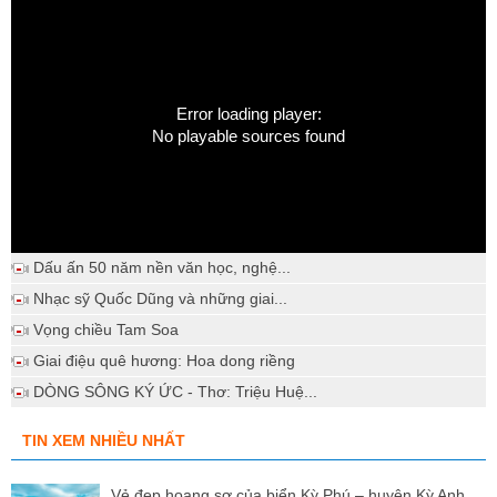
Error loading player:
No playable sources found
Dấu ấn 50 năm nền văn học, nghệ...
Nhạc sỹ Quốc Dũng và những giai...
Vọng chiều Tam Soa
Giai điệu quê hương: Hoa dong riềng
DÒNG SÔNG KÝ ỨC - Thơ: Triệu Huệ...
TIN XEM NHIỀU NHẤT
Vẻ đẹp hoang sơ của biển Kỳ Phú – huyện Kỳ Anh