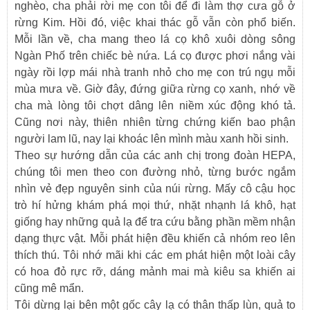
nghèo, cha phải rời mẹ con tôi để đi làm thợ cưa gỗ ở
rừng Kim. Hồi đó, việc khai thác gỗ vẫn còn phổ biến.
Mỗi lần về, cha mang theo lá cọ khô xuôi dòng sông
Ngàn Phố trên chiếc bè nứa. Lá cọ được phơi nắng vài
ngày rồi lợp mái nhà tranh nhỏ cho mẹ con trú ngụ mỗi
mùa mưa về. Giờ đây, đứng giữa rừng cọ xanh, nhớ về
cha mà lòng tôi chợt dâng lên niềm xúc động khó tả.
Cũng nơi này, thiên nhiên từng chứng kiến bao phận
người lam lũ, nay lại khoác lên mình màu xanh hồi sinh.
Theo sự hướng dẫn của các anh chị trong đoàn HEPA,
chúng tôi men theo con đường nhỏ, từng bước ngắm
nhìn vẻ đẹp nguyên sinh của núi rừng. Mấy cô cậu học
trò hí hửng khám phá mọi thứ, nhặt nhạnh lá khô, hạt
giống hay những quả lạ để tra cứu bằng phần mềm nhận
dạng thực vật. Mỗi phát hiện đều khiến cả nhóm reo lên
thích thú. Tôi nhớ mãi khi các em phát hiện một loài cây
có hoa đỏ rực rỡ, dáng mảnh mai mà kiêu sa khiến ai
cũng mê mẩn.
Tôi dừng lại bên một gốc cây lạ có thân thấp lùn, quả to