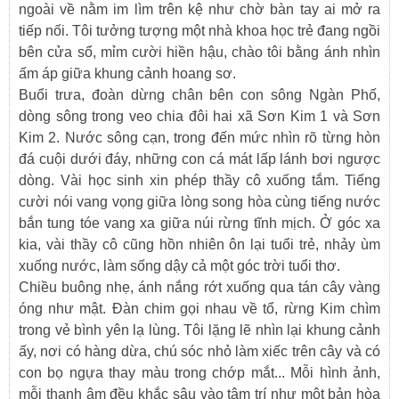
ngoài về nằm im lìm trên kệ như chờ bàn tay ai mở ra
tiếp nối. Tôi tưởng tượng một nhà khoa học trẻ đang ngồi
bên cửa sổ, mỉm cười hiền hậu, chào tôi bằng ánh nhìn
ấm áp giữa khung cảnh hoang sơ.
Buổi trưa, đoàn dừng chân bên con sông Ngàn Phố,
dòng sông trong veo chia đôi hai xã Sơn Kim 1 và Sơn
Kim 2. Nước sông cạn, trong đến mức nhìn rõ từng hòn
đá cuội dưới đáy, những con cá mát lấp lánh bơi ngược
dòng. Vài học sinh xin phép thầy cô xuống tắm. Tiếng
cười nói vang vọng giữa lòng song hòa cùng tiếng nước
bắn tung tóe vang xa giữa núi rừng tĩnh mịch. Ở góc xa
kia, vài thầy cô cũng hồn nhiên ôn lại tuổi trẻ, nhảy ùm
xuống nước, làm sống dậy cả một góc trời tuổi thơ.
Chiều buông nhẹ, ánh nắng rớt xuống qua tán cây vàng
óng như mật. Đàn chim gọi nhau về tổ, rừng Kim chìm
trong vẻ bình yên lạ lùng. Tôi lặng lẽ nhìn lại khung cảnh
ấy, nơi có hàng dừa, chú sóc nhỏ làm xiếc trên cây và có
con bọ ngựa thay màu trong chớp mắt... Mỗi hình ảnh,
mỗi thanh âm đều khắc sâu vào tâm trí như một bản hòa