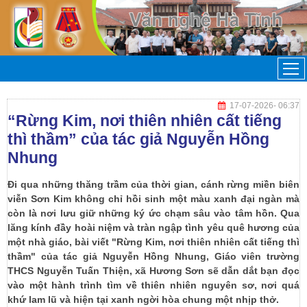
17-07-2026
- 06:37
“Rừng Kim, nơi thiên nhiên cất tiếng
thì thầm” của tác giả Nguyễn Hồng
Nhung
Đi qua những thăng trầm của thời gian, cánh rừng miền biên
viễn Sơn Kim không chỉ hồi sinh một màu xanh đại ngàn mà
còn là nơi lưu giữ những ký ức chạm sâu vào tâm hồn. Qua
lăng kính đầy hoài niệm và tràn ngập tình yêu quê hương của
một nhà giáo, bài viết "Rừng Kim, nơi thiên nhiên cất tiếng thì
thầm" của tác giả Nguyễn Hồng Nhung, Giáo viên trường
THCS Nguyễn Tuấn Thiện, xã Hương Sơn sẽ dẫn dắt bạn đọc
vào một hành trình tìm về thiên nhiên nguyên sơ, nơi quá
khứ lam lũ và hiện tại xanh ngời hòa chung một nhịp thở.