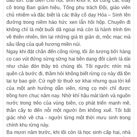
bảo tồn. Đại diện cho học sinh khối 9, tôi cùng các thầy
cô trong Ban giám hiệu, Tổng phụ trách Đội, giáo viên
chủ nhiệm và đặc biệt là các thầy cô dạy Hóa – Sinh lên
đường trong niềm háo hức xen lẫn hồi hộp. Chuyến đi
không chỉ là một buổi dã ngoại mà còn là hành trình tìm
về thiên nhiên, tìm lại những giá trị giản dị, mộc mạc mà
sâu lắng của quê hương miền núi.
Ngay khi đặt chân đến cổng rừng, tôi ấn tượng bởi hàng
cọ cao vút đứng sừng sững hai bên dang đôi cành lá dài
như chào đón thầy trò chúng tôi. Tôi ngước nhìn mà
quên cả bước đi, thầm hỏi không biết rừng cọ này đã tồn
tại tự bao giờ. Cứ ngỡ từ thuở sơ khai nhưng qua lời kể
của một anh hướng dẫn viên, rừng cọ mới chỉ được
trồng hơn chục năm nay. Nhờ khí hậu mát lành và nguồn
nước trong trẻo của vùng biên, cọ phát triển mạnh mẽ,
thân cây to đến nỗi một người ôm không xuể. Tôi bất
giác nhớ về cha - người từng một thời mưu sinh trong
chính khu rừng này.
Ba mươi năm trước, khi tôi còn là học sinh cấp hai, nhà