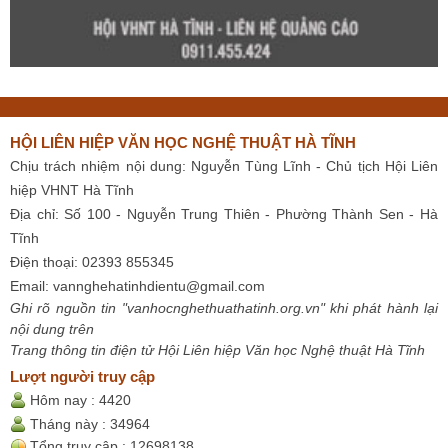
HỘI LIÊN HIỆP VĂN HỌC NGHỆ THUẬT HÀ TĨNH
Chịu trách nhiệm nội dung: Nguyễn Tùng Lĩnh - Chủ tịch Hội Liên
hiệp VHNT Hà Tĩnh
Địa chỉ: Số 100 - Nguyễn Trung Thiên - Phường Thành Sen - Hà
Tĩnh
Điện thoại: 02393 855345
Email:
vannghehatinhdientu@gmail.com
Ghi rõ nguồn tin "vanhocnghethuathatinh.org.vn" khi phát hành lại
nội dung trên
Trang thông tin điện tử Hội Liên hiệp Văn học Nghệ thuật Hà Tĩnh
Lượt người truy cập
Hôm nay :
4420
Tháng này :
34964
Tổng truy cập :
12698138