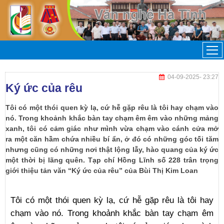
04-09-2025
- 23:27
Ký ức của rêu
Tôi có một thói quen kỳ lạ, cứ hễ gặp rêu là tôi hay chạm vào
nó. Trong khoảnh khắc bàn tay chạm êm êm vào những mảng
xanh, tôi có cảm giác như mình vừa chạm vào cánh cửa mở
ra một căn hầm chứa nhiều bí ẩn, ở đó có những góc tối tăm
nhưng cũng có những nơi thật lộng lẫy, hào quang của ký ức
một thời bị lãng quên. Tạp chí Hồng Lĩnh số 228 trân trọng
giới thiệu tản văn “Ký ức của rêu” của Bùi Thị Kim Loan
Tôi có một thói quen kỳ lạ, cứ hễ gặp rêu là tôi hay
chạm vào nó. Trong khoảnh khắc bàn tay chạm êm