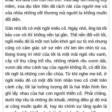
mềm, xoa dịu tâm hồn đã rách nát của người mẹ và
xóa nhòa những vết thương mà người ta không muốn
đối diện.
Gần nhà tôi có một ngôi miếu cổ. Ngày nhỏ, ông bà tôi
bảo con nít thì không nên lại gần. Thế nên đối với tôi,
ngôi miếu đó là một nơi luôn khơi gợi sự tò mò nhưng
cũng có cảm giác sờ sợ nên chỉ len lén nhìn từ xa.
Đọng trong trí nhớ của tôi là một mái ngói rêu xanh,
cây cổ thụ cũng trổ rêu, những nhành rêu vươn dài,
vươn dài như cánh tay của người khổng lồ, có đôi lúc
tôi ngỡ là những con rắn chúa. Từ khi nghe mẹ kể, ở
ngôi miếu đó có một đôi tình nhân treo cổ chết trên
cành cây, tôi lại tưởng tượng đó là hai thân hình ôm
ghì lấy nhau của hai con người thiên cổ. Phải chăng,
dưới lớp rêu là những ẩn khuất, những điều gì đó mà
ai cũng muốn quên đi, hay do chính sự lãng quên là