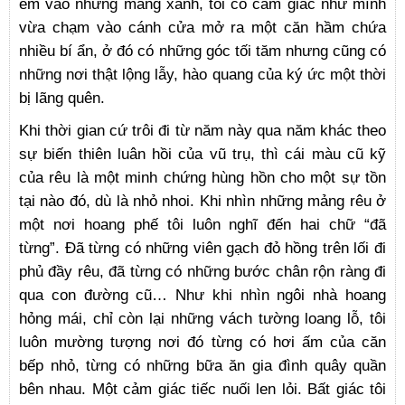
êm vào những mảng xanh, tôi có cảm giác như mình
vừa chạm vào cánh cửa mở ra một căn hầm chứa
nhiều bí ẩn, ở đó có những góc tối tăm nhưng cũng có
những nơi thật lộng lẫy, hào quang của ký ức một thời
bị lãng quên.
Khi thời gian cứ trôi đi từ năm này qua năm khác theo
sự biến thiên luân hồi của vũ trụ, thì cái màu cũ kỹ
của rêu là một minh chứng hùng hồn cho một sự tồn
tại nào đó, dù là nhỏ nhoi. Khi nhìn những mảng rêu ở
một nơi hoang phế tôi luôn nghĩ đến hai chữ “đã
từng”. Đã từng có những viên gạch đỏ hồng trên lối đi
phủ đầy rêu, đã từng có những bước chân rộn ràng đi
qua con đường cũ… Như khi nhìn ngôi nhà hoang
hỏng mái, chỉ còn lại những vách tường loang lỗ, tôi
luôn mường tượng nơi đó từng có hơi ấm của căn
bếp nhỏ, từng có những bữa ăn gia đình quây quần
bên nhau. Một cảm giác tiếc nuối len lỏi. Bất giác tôi