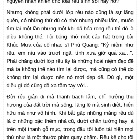
nguyên nhân khiến cho loài rêu sinh sôi nảy nở?
Nhưng không phải dưới lớp rêu nào cũng là sự lãng
quên, có những thứ dù có nhớ nhung nhiều lắm, muốn
tìm lại một lần nhưng một khi đã hóa rong rêu thì đó là
điều không thể. Tôi bỗng nhớ một câu hát trong bài
Khúc Mưa của cố nhạc sĩ Phú Quang: “Kỷ niệm như
rêu, em níu vào trượt ngã, tình xưa giờ quá xa…”.
Phải chăng dưới lớp rêu ấy là những hoài niệm đẹp đẽ
mà ta không thể nào tìm lại được, mà cũng có thể do
không tìm lại được nên nó mới đẹp đẽ. Dù gì, một
điều gì đó cũng đã xa tầm tay với…
Đời rêu giản dị mà thanh bạch lắm, chỉ hưởng thụ
hương của đất trời mà sống, lặng lẽ mà sinh diệt, hiện
hữu mà như vô hình. Khi bắt gặp những mảng rêu dù
là ở những bậc thềm nhà cũ, dưới chân tường hay là
trên một thanh gỗ mục, trong đầu tôi luôn tái hiện mọi
thứ như là một thước phim quay chậm. Rêu kể cho tôi