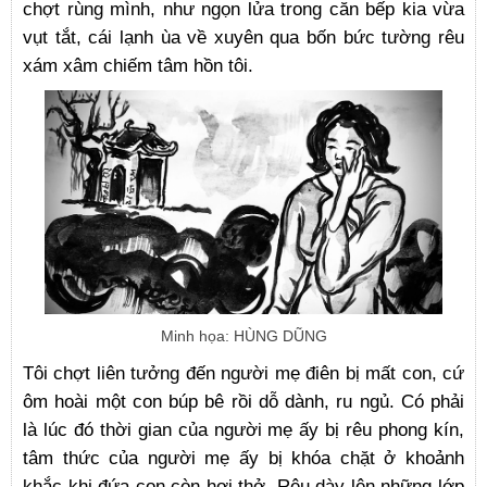
chợt rùng mình, như ngọn lửa trong căn bếp kia vừa
vụt tắt, cái lạnh ùa về xuyên qua bốn bức tường rêu
xám xâm chiếm tâm hồn tôi.
Minh họa: HÙNG DŨNG
Tôi chợt liên tưởng đến người mẹ điên bị mất con, cứ
ôm hoài một con búp bê rồi dỗ dành, ru ngủ. Có phải
là lúc đó thời gian của người mẹ ấy bị rêu phong kín,
tâm thức của người mẹ ấy bị khóa chặt ở khoảnh
khắc khi đứa con còn hơi thở. Rêu dày lên những lớp