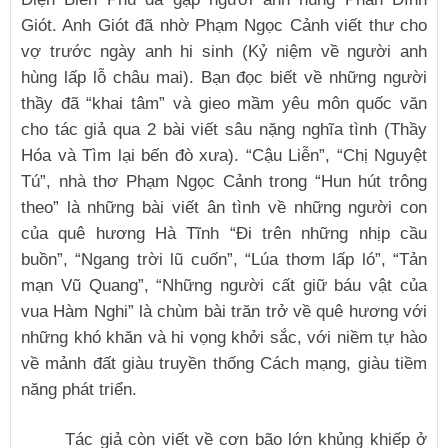
Giót. Anh Giót đã nhờ Phạm Ngọc Cảnh viết thư cho
vợ trước ngày anh hi sinh (Kỷ niệm về người anh
hùng lấp lỗ châu mai). Bạn đọc biết về những người
thầy đã “khai tâm” và gieo mầm yêu môn quốc văn
cho tác giả qua 2 bài viết sâu nặng nghĩa tình (Thầy
Hóa và Tìm lại bến đò xưa). “Cậu Liễn”, “Chị Nguyệt
Tú”, nhà thơ Phạm Ngọc Cảnh trong “Hun hút trông
theo” là những bài viết ân tình về những người con
của quê hương Hà Tĩnh “Đi trên những nhịp cầu
buồn”, “Ngang trời lũ cuốn”, “Lúa thơm lấp ló”, “Tản
mạn Vũ Quang”, “Những người cất giữ báu vật của
vua Hàm Nghi” là chùm bài trăn trở về quê hương với
những khó khăn và hi vọng khởi sắc, với niềm tự hào
về mảnh đất giàu truyền thống Cách mạng, giàu tiềm
năng phát triển.
Tác giả còn viết về cơn bão lớn khủng khiếp ở