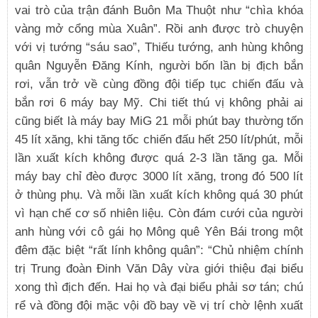
vai trò của trận đánh Buôn Ma Thuột như “chìa khóa
vàng mở cổng mùa Xuân”. Rồi anh được trò chuyện
với vị tướng “sáu sao”, Thiếu tướng, anh hùng không
quân Nguyễn Đăng Kính, người bốn lần bị địch bắn
rơi, vẫn trở về cùng đồng đội tiếp tục chiến đấu và
bắn rơi 6 máy bay Mỹ. Chi tiết thú vị không phải ai
cũng biết là máy bay MiG 21 mỗi phút bay thường tốn
45 lít xăng, khi tăng tốc chiến đấu hết 250 lít/phút, mỗi
lần xuất kích không được quá 2-3 lần tăng ga. Mỗi
máy bay chỉ đèo được 3000 lít xăng, trong đó 500 lít
ở thùng phụ. Và mỗi lần xuất kích không quá 30 phút
vì hạn chế cơ số nhiên liệu. Còn đám cưới của người
anh hùng với cô gái họ Mông quê Yên Bái trong một
đêm đặc biệt “rất lính không quân”: “Chủ nhiệm chính
trị Trung đoàn Đinh Văn Dây vừa giới thiệu đại biểu
xong thì địch đến. Hai họ và đại biểu phải sơ tán; chú
rể và đồng đội mặc vội đồ bay về vị trí chờ lệnh xuất