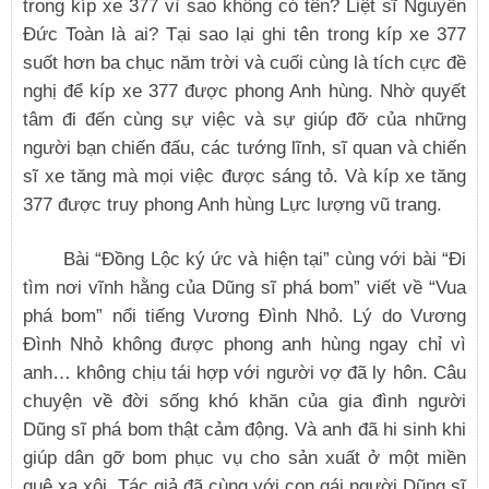
trong kíp xe 377 vì sao không có tên? Liệt sĩ Nguyễn
Đức Toàn là ai? Tại sao lại ghi tên trong kíp xe 377
suốt hơn ba chục năm trời và cuối cùng là tích cực đề
nghị để kíp xe 377 được phong Anh hùng. Nhờ quyết
tâm đi đến cùng sự việc và sự giúp đỡ của những
người bạn chiến đấu, các tướng lĩnh, sĩ quan và chiến
sĩ xe tăng mà mọi việc được sáng tỏ. Và kíp xe tăng
377 được truy phong Anh hùng Lực lượng vũ trang.
Bài “Đồng Lộc ký ức và hiện tại” cùng với bài “Đi
tìm nơi vĩnh hằng của Dũng sĩ phá bom” viết về “Vua
phá bom” nổi tiếng Vương Đình Nhỏ. Lý do Vương
Đình Nhỏ không được phong anh hùng ngay chỉ vì
anh… không chịu tái hợp với người vợ đã ly hôn. Câu
chuyện về đời sống khó khăn của gia đình người
Dũng sĩ phá bom thật cảm động. Và anh đã hi sinh khi
giúp dân gỡ bom phục vụ cho sản xuất ở một miền
quê xa xôi. Tác giả đã cùng với con gái người Dũng sĩ