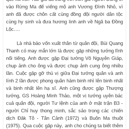
vào Rừng Ma để viếng mộ anh Vương Đình Nhỏ, vì
anh đã được chôn cất cùng đồng đội người dân tộc
cùng hy sinh và đưa hương linh anh về Ngã ba Đồng
Lộc.…
Là nhà báo vốn xuất thân từ quân đội, Bùi Quang
Thanh có may mắn lớn là được gặp những tướng lĩnh
nổi tiếng. Anh được gặp Đại tướng Võ Nguyên Giáp,
chụp ảnh cho ông và được chụp ảnh cung ông nhiều
lần. Cuộc gặp gỡ thú vị giữa Đại tướng quân và anh
lính 2 lần được phong quân hàm binh nhì lên binh nhất
và binh nhất lên hạ sĩ. Anh cũng được gặp Thượng
tướng, GS Hoàng Minh Thảo, một vị tướng uyên bác
cuả quân đội, người Tư lệnh của anh ở mặt trận B3 -
người Chỉ huy thong minh, sắc sảo trong các chiến
dịch Đăk Tô - Tân Cảnh (1972) và Buôn Ma thuột
(1975). Qua cuộc gặp này, anh cho chúng ta biết thêm