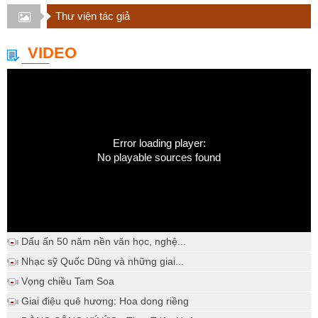
Thư viện tác giả
VIDEO
Error loading player:
No playable sources found
Dấu ấn 50 năm nền văn học, nghệ...
Nhạc sỹ Quốc Dũng và những giai...
Vọng chiều Tam Soa
Giai điệu quê hương: Hoa dong riềng