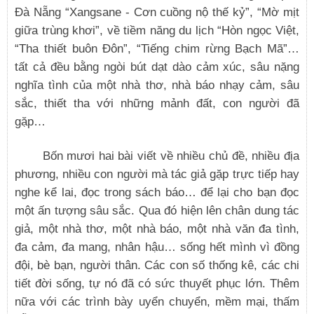
Đà Nẵng “Xangsane - Cơn cuồng nộ thế kỷ”, “Mờ mịt
giữa trùng khơi”, về tiềm năng du lịch “Hòn ngọc Việt,
“Tha thiết buôn Đôn”, “Tiếng chim rừng Bạch Mã”…
tất cả đều bằng ngòi bút dạt dào cảm xúc, sâu nặng
nghĩa tình của một nhà thơ, nhà báo nhạy cảm, sâu
sắc, thiết tha với những mảnh đất, con người đã
gặp…
Bốn mươi hai bài viết về nhiều chủ đề, nhiều địa
phương, nhiều con người mà tác giả gặp trực tiếp hay
nghe kể lai, đọc trong sách báo… để lại cho bạn đọc
một ấn tượng sâu sắc. Qua đó hiện lên chân dung tác
giả, một nhà thơ, một nhà báo, một nhà văn đa tình,
đa cảm, đa mang, nhân hậu… sống hết mình vì đồng
đội, bè bạn, người thân. Các con số thống kê, các chi
tiết đời sống, tự nó đã có sức thuyết phục lớn. Thêm
nữa với các trình bày uyển chuyển, mềm mại, thấm