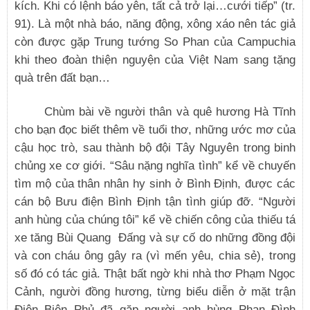
kích. Khi có lệnh báo yên, tất cả trở lại…cưới tiếp” (tr.
91). Là một nhà báo, năng động, xông xáo nên tác giả
còn được gặp Trung tướng So Phan của Campuchia
khi theo đoàn thiện nguyện của Việt Nam sang tặng
quà trên đất bạn…
Chùm bài về người thân và quê hương Hà Tĩnh
cho bạn đọc biết thêm về tuổi thơ, những ước mơ của
cậu học trò, sau thành bộ đội Tây Nguyên trong binh
chủng xe cơ giới. “Sâu nặng nghĩa tình” kể về chuyến
tìm mộ của thân nhân hy sinh ở Bình Định, được các
cán bộ Bưu điện Bình Định tận tình giúp đỡ. “Người
anh hùng của chúng tôi” kể về chiến công của thiếu tá
xe tăng Bùi Quang Đấng và sự cố do những đồng đội
và con cháu ông gây ra (vì mến yêu, chia sẻ), trong
số đó có tác giả. Thật bất ngờ khi nhà thơ Phạm Ngọc
Cảnh, người đồng hương, từng biểu diễn ở mặt trận
Điện Biên Phủ đã gặp người anh hùng Phan Đình