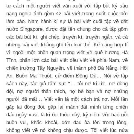
tư cách một người viết văn xuôi với tập bút ký sâu
nặng nghĩa tình gồm 42 bài viết trong suốt cuộc đời
làm báo. Nam hành kí sự là bài viết cuối tập về đất
nước Singapore, được đặt tên chung cho cả tập gồm
các bài bút kí, ghi chép, truyện kí, truyện ngắn, và cả
những bài viết không ghi tên loại thể. Kể cũng hợp lí
vì ngoài một phần quan trọng viết về quê hương Hà
Tĩnh, phần lớn các bài viết đều viết về phía Nam, về
chiến trường Tây Nguyên, về thành phố Đà Nẵng, Hội
An, Buôn Ma Thuột, cứ điểm Đồng Dù… Nói về tập
sách này, tác giả tâm sự: “… tôi nợ kí ức, nợ đồng
đội, nợ người thân thích, nợ bè bạn và nợ những
người đã mất… Viết văn là một cách trả nợ. Mỗi lần
gặp lại đồng đội, gặp lại mảnh đất mình từng chiến
đấu ngày xưa, là kí ức thức dậy, kỷ niệm với bao nỗi
buồn vui, khắc khoải, đớn đau òa lên trong lòng,
không viết về nó không chịu được. Tôi viết lúc nửa