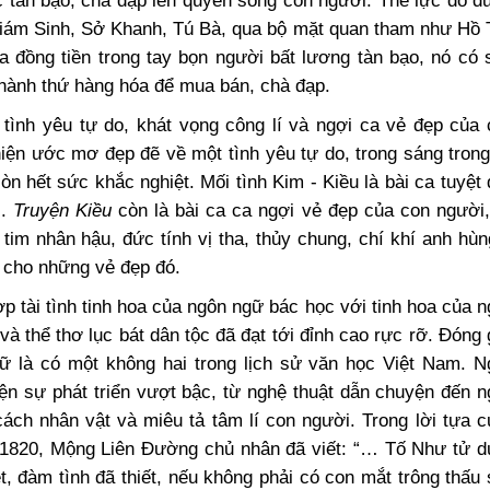
lực tàn bạo, chà đạp lên quyền sống con người. Thế lực đó 
Giám Sinh, Sở Khanh, Tú Bà, qua bộ mặt quan tham như Hồ 
ủa đồng tiền trong tay bọn người bất lương tàn bạo, nó có
thành thứ hàng hóa để mua bán, chà đạp.
o tình yêu tự do, khát vọng công lí và ngợi ca vẻ đẹp của
iện ước mơ đẹp đẽ về một tình yêu tự do, trong sáng tron
n hết sức khắc nghiệt. Mối tình Kim - Kiều là bài ca tuyệt
c.
Truyện Kiều
còn là bài ca ca ngợi vẻ đẹp của con người
ái tim nhân hậu, đức tính vị tha, thủy chung, chí khí anh h
n cho những vẻ đẹp đó.
ợp tài tình tinh hoa của ngôn ngữ bác học với tinh hoa của 
t và thể thơ lục bát dân tộc đã đạt tới đỉnh cao rực rỡ. Đóng
 là có một không hai trong lịch sử văn học Việt Nam. N
iện sự phát triển vượt bậc, từ nghệ thuật dẫn chuyện đến 
 cách nhân vật và miêu tả tâm lí con người. Trong lời tựa 
m 1820, Mộng Liên Đường chủ nhân đã viết: “… Tố Như tử d
t, đàm tình đã thiết, nếu không phải có con mắt trông thấu