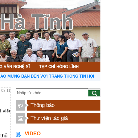
G VĂN NGHỆ SĨ
TẠP CHÍ HỒNG LĨNH
NG BẠN ĐẾN VỚI TRANG THÔNG TIN HỘI LIÊN HIỆP VĂN HỌC NGHỆ 
- 03:11
Thông báo
 viết
Thư viện tác giả
VIDEO
 thủ