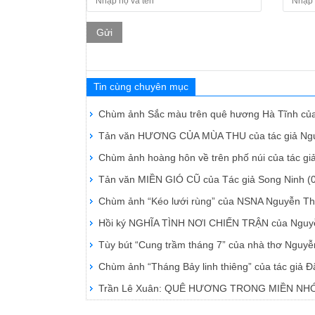
Gửi
Tin cùng chuyên mục
Chùm ảnh Sắc màu trên quê hương Hà Tĩnh c
Tản văn HƯƠNG CỦA MÙA THU của tác giả N
Chùm ảnh hoàng hôn về trên phố núi của tác gi
Tản văn MIỀN GIÓ CŨ của Tác giả Song Ninh
(
Chùm ảnh “Kéo lưới rùng” của NSNA Nguyễn T
Hồi ký NGHĨA TÌNH NƠI CHIẾN TRẬN của Nguy
Tùy bút “Cung trầm tháng 7” của nhà thơ Nguy
Chùm ảnh “Tháng Bảy linh thiêng” của tác giả
Trần Lê Xuân: QUÊ HƯƠNG TRONG MIỀN N