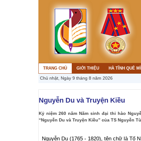
TRANG CHỦ
GIỚI THIỆU
HÀ TĨNH QUÊ M
Chủ nhật, Ngày 9 tháng 8 năm 2026
Nguyễn Du và Truyện Kiều
Kỷ niệm 260 năm Năm sinh đại thi hào Nguyễn
“Nguyễn Du và Truyện Kiều” của TS Nguyễn T
Nguyễn Du (1765 - 1820), tên chữ là Tố Nh