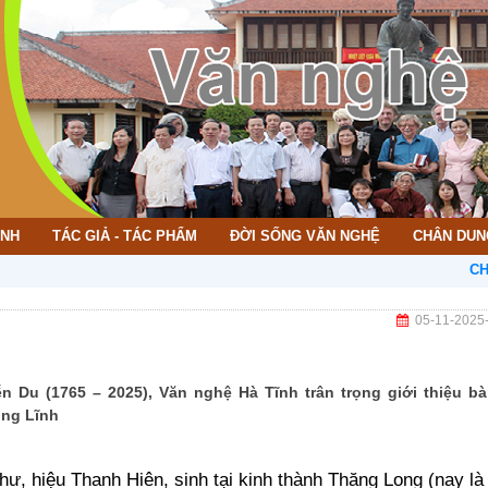
ÌNH
TÁC GIẢ - TÁC PHẨM
ĐỜI SỐNG VĂN NGHỆ
CHÂN DUN
CHÀO MỪ
05-11-2025
 Du (1765 – 2025), Văn nghệ Hà Tĩnh trân trọng giới thiệu bài
ùng Lĩnh
ư, hiệu Thanh Hiên, sinh tại kinh thành Thăng Long (nay là