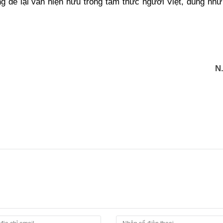
 để lại vẫn hiện hữu trong tâm thức người Việt, đúng như
N.