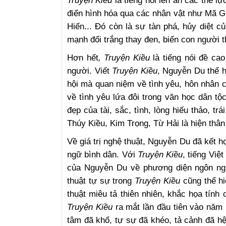
Truyện Kiều
là tiếng nói lên án các thế 
điển hình hóa qua các nhân vật như Mã 
Hiến... Đó còn là sự tàn phá, hủy diệt c
mạnh đổi trắng thay đen, biến con người 
Hơn hết
, Truyện Kiều
là tiếng nói đề ca
người. Viết
Truyện Kiều
, Nguyễn Du thể h
hội mà quan niệm về tình yêu, hôn nhân cò
về tình yêu lứa đôi trong văn học dân tộ
đẹp của tài, sắc, tình, lòng hiếu thảo, tr
Thúy Kiều, Kim Trọng, Từ Hải là hiện thâ
Về giá trị nghệ thuật, Nguyễn Du đã kết h
ngữ bình dân. Với
Truyện Kiều
, tiếng Việ
của Nguyễn Du về phương diện ngôn ngữ
thuật tự sự trong
Truyện Kiều
cũng thể h
thuật miêu tả thiên nhiên, khắc họa tính
Truyện Kiều
ra mắt lần đầu tiên vào nă
tâm đã khổ, tự sự đã khéo, tả cảnh đã hệ