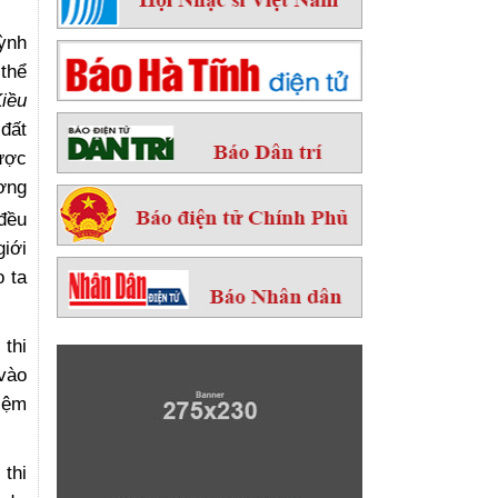
uỳnh
thể
iều
 đất
ược
ơng
 đều
giới
 ta
 thi
vào
iệm
 thi