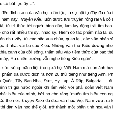
nào có bút lực ấy…”.
 đến đỉnh cao của văn học dân tộc, là sự hội tụ đầy đủ của 
m năm nay,
Truyện Kiều
luôn được lưu truyền rộng rãi và có
ả, từ trí thức tới người bình dân, làm lay động trái tim bao
cho rất nhiều thi sỹ, nhạc sỹ
. Hiếm có tác phẩm nào lại đ
n như vậy, từ các bậc vua chúa, quan lại, các văn nhân s
ộc ít nhất vài ba câu Kiều. Những vần thơ Kiều dường như
 khía cạnh của đời sống, thấm sâu vào tiềm thức của bao th
 máy; Ra chiến trường vẫn nghe tiếng Kiều ngân”.
 sức sống mãnh liệt trong xã hội Việt Nam mà còn ảnh hư
ác phẩm đã được dịch ra hơn 20 thứ tiếng
như tiếng Anh, P
n Quốc, Tây Ban Nha, Đức, Hy Lạp, Ả Rập, Bulgaria…
đ
hính trị gia nước ngoài khi làm việc với phái đoàn Việt Na
phát biểu của mình, bởi họ cho rằng “muốn tìm hiểu con n
ó thể nói,
Truyện Kiều
đã đưa văn học Việt Nam vượt ra k
 thi đàn văn học thế giới, trở thành một phần tinh hoa văn