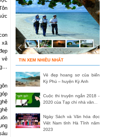
được
Tôn
 sức
 con
g xã
 đẹp
, vẻ
TIN XEM NHIỀU NHẤT
ùng…
Vẻ đẹp hoang sơ của biển
Kỳ Phú – huyện Kỳ Anh
ngôn
 góp
Cuộc thi truyện ngắn 2018 -
ghệ
2020 của Tạp chí nhà văn...
nghệ
Ngày Sách và Văn hóa đọc
cuốn
Việt Nam tỉnh Hà Tĩnh năm
ụng
2023
 sáu