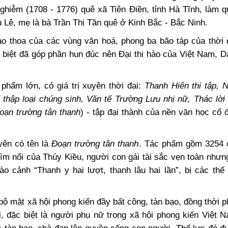
hiễm (1708 - 1776) quê xã Tiên Điền, tỉnh Hà Tĩnh, làm q
 Lê, mẹ là bà Trần Thị Tần quê ở Kinh Bắc - Bắc Ninh.
o thoa của các vùng văn hoá, phong ba bão táp của thời đ
c biệt đã góp phần hun đúc nên Đại thi hào của Việt Nam, 
phẩm lớn, có giá trị xuyên thời đại:
Thanh Hiên thi tập, 
 thập loại chúng sinh, Văn tế Trường Lưu nhị nữ, Thác lời 
oạn trường tân thanh
) - tập đại thành của nền văn học cổ 
ên có tên là
Đoạn trường tân thanh
. Tác phẩm gồm 3254 
hìm nổi của Thúy Kiều, người con gái tài sắc vẹn toàn nhưn
o cảnh “Thanh y hai lượt, thanh lâu hai lần”, bị các thế
 bộ mặt xã hội phong kiến đầy bất công, tàn bạo, đồng thời 
, đặc biệt là người phụ nữ trong xã hội phong kiến Việt 