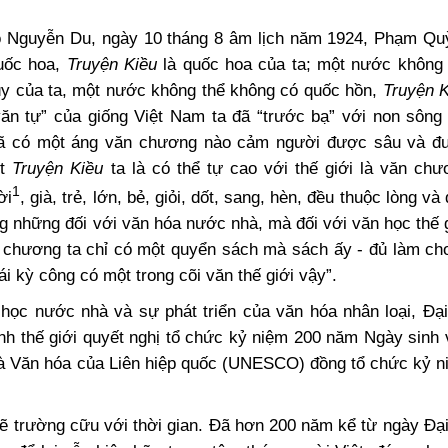
 hào Nguyễn Du, ngày 10 tháng 8 âm lịch năm 1924, Phạm Q
quốc hoa,
Truyện Kiều
là quốc hoa của ta; một nước không 
úy của ta, một nước không thể không có quốc hồn,
Truyện K
văn tự” của giống Việt Nam ta đã “trước bạ” với non sông
ã có một áng văn chương nào cảm người được sâu và đ
ột
Truyện Kiều
ta là có thể tự cao với thế giới là văn chư
1
ời
, già, trẻ, lớn, bẻ, giỏi, dốt, sang, hèn, đều thuộc lòng và
 những đối với văn hóa nước nhà, mà đối với văn học thế 
 chương ta chỉ có một quyển sách mà sách ấy - đủ làm cho
i kỳ công có một trong cõi văn thế giới vậy”.
học nước nhà và sự phát triển của văn hóa nhân loại, Đại
h thế giới quyết nghị tổ chức kỷ niệm 200 năm Ngày sinh 
à Văn hóa của Liên hiệp quốc (UNESCO) đồng tổ chức kỷ n
ẽ trường cữu với thời gian. Đã hơn 200 năm kể từ ngày Đại