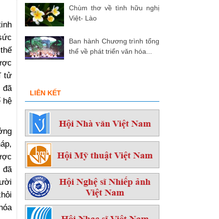
Chùm thơ về tình hữu nghị
Việt- Lào
tinh
 sức
Ban hành Chương trình tổng
 thế
thể về phát triển văn hóa...
ược
ĩ tử
 đã
LIÊN KẾT
ế hệ
ởng
háp,
ược
m đã
gười
hỏi
 hóa