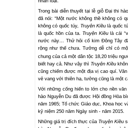
nhân loại.
Trong bài diễn thuyết tại lễ giỗ Đại thi
đã nói: “Một nước không thề không có 
không có quốc túy,
Truyện Kiều
là quốc t
là quốc hồn của ta.
Truyện Kiều
là cái “
nước này… Thử hỏi cổ kim Đông Tây đ
rộng như thế chưa. Tưởng dễ chỉ có m
chung của cả một dân tộc 18,20 triệu ngư
biết hay cả.
Như vậy thì
Truyện Kiều
không
cũng chiếm được một địa vị cao quí.
Văn
vẻ vang với thiên hạ, tưởng cũng là một cá
Với những cống hiến to lớn cho nền văn 
hào Nguyễn Du đã được Hội đồng Hòa bìn
năm 1965; Tổ chức Giáo dục, Khoa học v
kỷ niệm 250 năm Ngày sinh - năm 2015.
Những giá trị đích thực của
Truyện Kiều
s