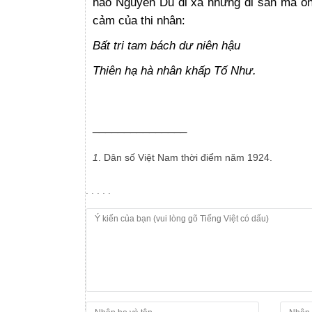
hào Nguyễn Du đi xa nhưng di sản mà ông
cảm của thi nhân:
Bất tri tam bách dư niên hậu
Thiên hạ hà nhân khấp Tố Như.
_______________
1
. Dân số Việt Nam thời điểm năm 1924.
. . . . .