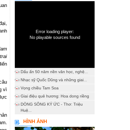
uan
ại,
Danh
Error loading player:
No playable sources found
Nam
trai
điển
Dấu ấn 50 năm nền văn học, nghệ...
Nhạc sỹ Quốc Dũng và những giai...
câu
Vọng chiều Tam Soa
g vì
Giai điệu quê hương: Hoa dong riềng
 lực
DÒNG SÔNG KÝ ỨC - Thơ: Triệu
Huệ...
phản
HÌNH ẢNH
Nam.