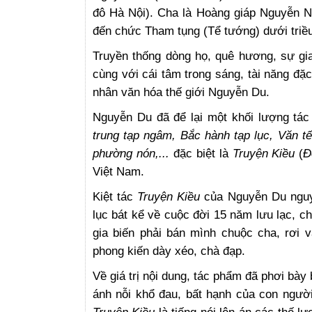
đô Hà Nội).
Cha là Hoàng giáp Nguyễn Ng
đến chức Tham tụng (Tể tướng) dưới triều
Truyền thống dòng họ, quê hương, sự gia
cùng với cái tâm trong sáng, tài năng đặ
nhân văn hóa thế giới Nguyễn Du.
Nguyễn Du đã để lại một khối lượng tác 
trung tạp ngâm, Bắc hành tạp lục,
Văn tế
phường nón,...
đặc biệt là
Truyện Kiều
(
Đ
Việt Nam.
Kiệt tác
Truyện Kiều
của Nguyễn Du nguy
lục bát kể về cuộc đời 15 năm lưu lạc, c
gia biến phải bán mình chuộc cha, rơi và
phong kiến dày xéo, chà đạp.
Về giá trị nội dung, tác phẩm đã phơi bày
ánh nỗi khổ đau, bất hạnh của con người