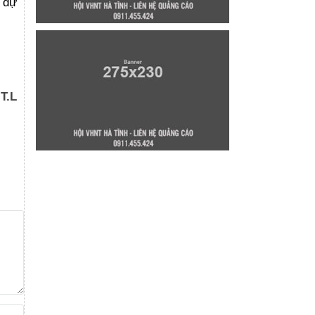
 dự
T.L