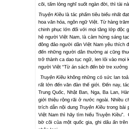
cõi, tấm lòng nghĩ suốt ngàn đời, thì tài 
Truyện Kiều
là tác phẩm tiêu biểu nhất đạt
hoa văn hóa, ngôn ngữ Việt.
Từ hàng tră
chinh phục lớn đối với mọi tầng lớp độc gi
hệ người Việt Nam, là cảm hứng sáng tạo 
đông đảo người dân Việt Nam yêu thích đế
đến những người dân thường ai cũng thu
trở thành ca dao tục ngữ, len lỏi vào mọi
người Việt “Từ án sách đến bờ tre xưởng
Truyện Kiều
không những có sức lan toả,
rất lớn đến văn đàn thế giới. Đến nay, t
Trung Quốc, Nhật Ban, Nga, Ba Lan, Hà
giới thiệu rộng rãi ở nước ngoài. Nhiều c
trích dẫn nội dung
Truyện Kiều
trong bài 
Việt Nam thì hãy tìm hiểu Truyện Kiều”.
C
bờ cõi của một quốc gia, ghi dấu ấn trên