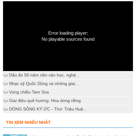
Error loading player:
No playable sources found
Dấu ấn 50 năm nền văn học, nghệ...
Nhạc sỹ Quốc Dũng và những giai...
Vọng chiều Tam Soa
Giai điệu quê hương: Hoa dong riềng
DÒNG SÔNG KÝ ỨC - Thơ: Triệu Huệ...
TIN XEM NHIỀU NHẤT