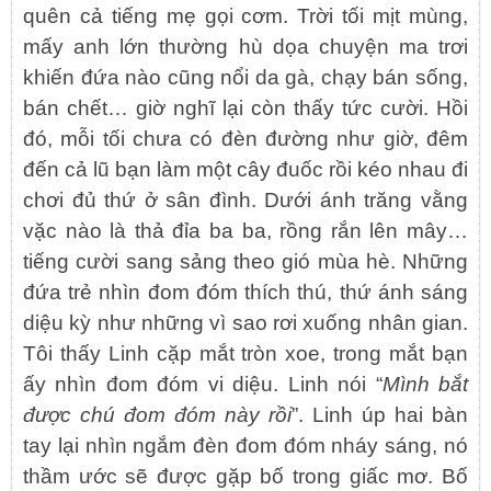
quên cả tiếng mẹ gọi cơm. Trời tối mịt mùng,
mấy anh lớn thường hù dọa chuyện ma trơi
khiến đứa nào cũng nổi da gà, chạy bán sống,
bán chết… giờ nghĩ lại còn thấy tức cười. Hồi
đó, mỗi tối chưa có đèn đường như giờ, đêm
đến cả lũ bạn làm một cây đuốc rồi kéo nhau đi
chơi đủ thứ ở sân đình. Dưới ánh trăng vằng
vặc nào là thả đỉa ba ba, rồng rắn lên mây…
tiếng cười sang sảng theo gió mùa hè. Những
đứa trẻ nhìn đom đóm thích thú, thứ ánh sáng
diệu kỳ như những vì sao rơi xuống nhân gian.
Tôi thấy Linh cặp mắt tròn xoe, trong mắt bạn
ấy nhìn đom đóm vi diệu. Linh nói “
Mình bắt
được chú đom đóm này rồi
”. Linh úp hai bàn
tay lại nhìn ngắm đèn đom đóm nháy sáng, nó
thầm ước sẽ được gặp bố trong giấc mơ. Bố