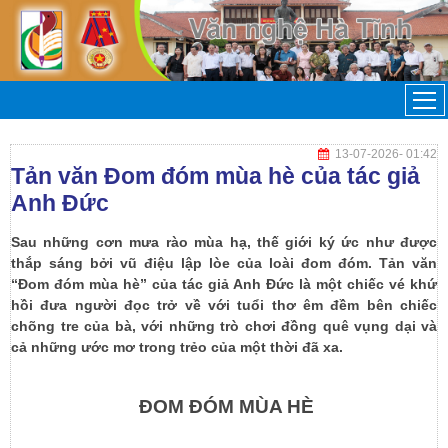
13-07-2026
- 01:42
Tản văn Đom đóm mùa hè của tác giả
Anh Đức
Sau những cơn mưa rào mùa hạ, thế giới ký ức như được
thắp sáng bởi vũ điệu lập lòe của loài đom đóm. Tản văn
“Đom đóm mùa hè” của tác giả Anh Đức là một chiếc vé khứ
hồi đưa người đọc trở về với tuổi thơ êm đềm bên chiếc
chõng tre của bà, với những trò chơi đồng quê vụng dại và
cả những ước mơ trong trẻo của một thời đã xa.
ĐOM ĐÓM MÙA HÈ