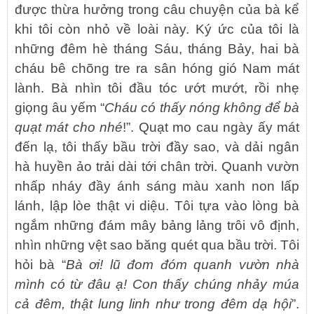
được thừa hưởng trong câu chuyện của bà kể
khi tôi còn nhỏ về loài này. Ký ức của tôi là
những đêm hè tháng Sáu, tháng Bảy, hai bà
cháu bê chõng tre ra sân hóng gió Nam mát
lành. Bà nhìn tôi đầu tóc ướt mướt, rồi nhẹ
giọng âu yếm “
Cháu có thấy nóng không để bà
quạt mát cho nhé
!”. Quạt mo cau ngày ấy mát
đến lạ, tôi thấy bầu trời đầy sao, và dải ngân
hà huyền ảo trải dài tới chân trời. Quanh vườn
nhấp nháy đầy ánh sáng màu xanh non lấp
lánh, lập lòe thật vi diệu. Tôi tựa vào lòng bà
ngắm những đám mây bảng lảng trôi vô định,
nhìn những vệt sao băng quét qua bầu trời. Tôi
hỏi bà “
Bà ơi! lũ đom đóm quanh vườn nhà
mình có từ đâu ạ! Con thấy chúng nhảy múa
cả đêm, thật lung linh như trong đêm dạ hội
”.