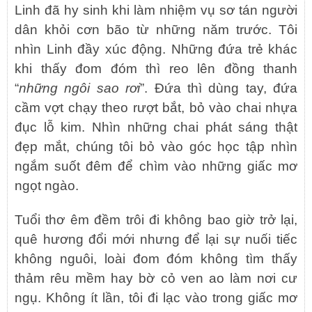
Linh đã hy sinh khi làm nhiệm vụ sơ tán người
dân khỏi cơn bão từ những năm trước. Tôi
nhìn Linh đầy xúc động. Những đứa trẻ khác
khi thấy đom đóm thì reo lên đồng thanh
“
những ngôi sao rơi
”. Đứa thì dùng tay, đứa
cầm vợt chạy theo rượt bắt, bỏ vào chai nhựa
đục lỗ kim. Nhìn những chai phát sáng thật
đẹp mắt, chúng tôi bỏ vào góc học tập nhìn
ngắm suốt đêm để chìm vào những giấc mơ
ngọt ngào.
Tuổi thơ êm đềm trôi đi không bao giờ trở lại,
quê hương đổi mới nhưng để lại sự nuối tiếc
không nguôi, loài đom đóm không tìm thấy
thảm rêu mềm hay bờ cỏ ven ao làm nơi cư
ngụ. Không ít lần, tôi đi lạc vào trong giấc mơ