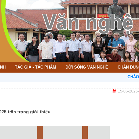
ÌNH
TÁC GIẢ - TÁC PHẨM
ĐỜI SỐNG VĂN NGHỆ
CHÂN DUN
CHÀO MỪNG BẠN
15-06-2025
25 trân trọng giới thiệu