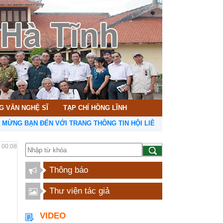
G VĂN NGHỆ SĨ
TẠP CHÍ HỒNG LĨNH
 ĐẾN VỚI TRANG THÔNG TIN HỘI LIÊN HIỆP VĂN HỌC NGHỆ THUẬT 
- 00:08
Thông báo
Thư viện tác giả
VIDEO