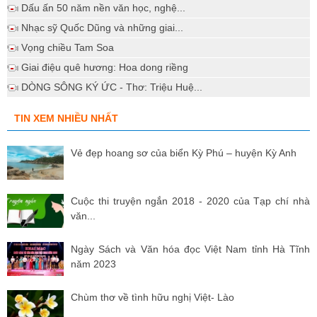
Dấu ấn 50 năm nền văn học, nghệ...
Nhạc sỹ Quốc Dũng và những giai...
Vọng chiều Tam Soa
Giai điệu quê hương: Hoa dong riềng
DÒNG SÔNG KÝ ỨC - Thơ: Triệu Huệ...
TIN XEM NHIỀU NHẤT
Vẻ đẹp hoang sơ của biển Kỳ Phú – huyện Kỳ Anh
Cuộc thi truyện ngắn 2018 - 2020 của Tạp chí nhà
văn...
Ngày Sách và Văn hóa đọc Việt Nam tỉnh Hà Tĩnh
năm 2023
Chùm thơ về tình hữu nghị Việt- Lào