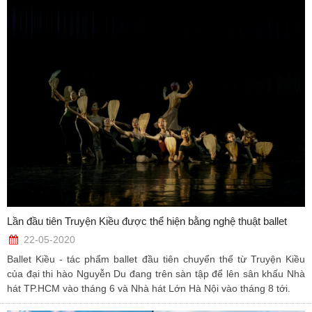
Lần đầu tiên Truyện Kiều được thể hiện bằng nghệ thuật ballet
22-05-2020
Ballet Kiều - tác phẩm ballet đầu tiên chuyển thể từ Truyện Kiều
của đại thi hào Nguyễn Du đang trên sàn tập để lên sân khấu Nhà
hát TP.HCM vào tháng 6 và Nhà hát Lớn Hà Nội vào tháng 8 tới.