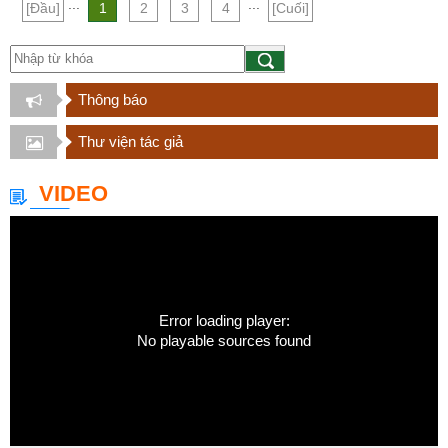
...
...
[Đầu]
1
2
3
4
[Cuối]
Thông báo
Thư viện tác giả
VIDEO
Error loading player:
No playable sources found