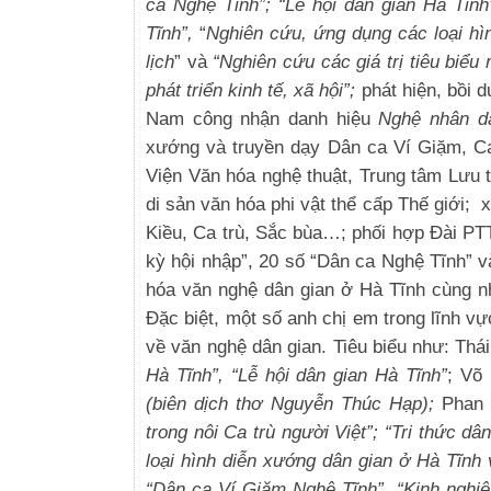
ca Nghệ Tĩnh”; “Lễ hội dân gian Hà Tĩnh
Tĩnh”,
“
Nghiên cứu, ứng dụng các loại hì
lịch
” và
“Nghiên cứu các giá trị tiêu biể
phát triển kinh tế, xã hội”;
phát hiện, bồi 
Nam công nhận danh hiệu
Nghệ nhân d
xướng và truyền dạy Dân ca Ví Giặm, Ca
Viện Văn hóa nghệ thuật, Trung tâm Lưu 
di sản văn hóa phi vật thể cấp Thế giới;
x
Kiều, Ca trù, Sắc bùa…; phối hợp Đài PT
kỳ hội nhập”, 20 số “Dân ca Nghệ Tĩnh” v
hóa văn nghệ dân gian ở Hà Tĩnh cùng nhi
Đặc biệt, một số anh chị em trong lĩnh vự
về văn nghệ dân gian. Tiêu biểu như: Thá
Hà Tĩnh”, “Lễ hội dân gian Hà Tĩnh”
; Võ
(biên dịch thơ Nguyễn Thúc Hạp);
Phan
trong nôi Ca trù người Việt”; “Tri thức 
loại hình diễn xướng dân gian ở Hà Tĩnh v
“Dân ca Ví Giặm Nghệ Tĩnh”, “Kinh nghi