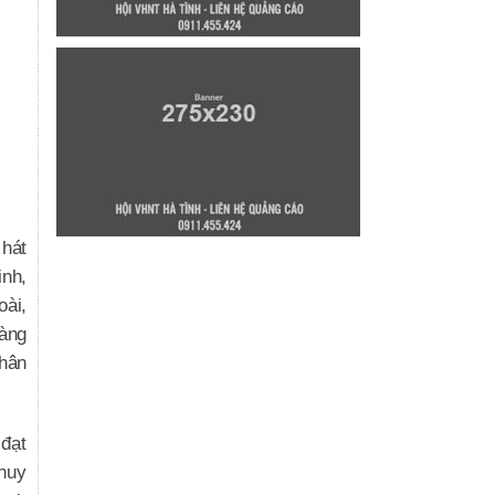
 hát
inh,
oài,
àng
nhân
đạt
 huy