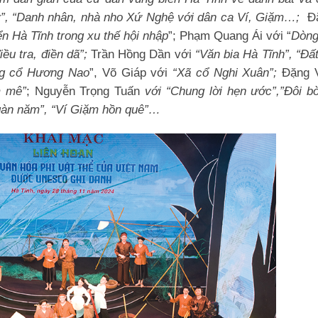
y”, “Danh nhân, nhà nho Xứ Nghệ với dân ca Ví, Giặm…;
Đ
ển Hà Tĩnh
trong xu thế hội nhập
”; Phạm Quang Ái với “
Dòng
iều tra, điền dã”;
Trần Hồng Dần với
“Văn bia Hà Tĩnh”, “Đấ
ng cổ Hương Nao
”, Võ Giáp với
“Xã cổ Nghi Xuân”;
Đặng V
m mê”
; Nguyễn Trọng Tuấn
với “Chung lời hẹn ước”,”Đôi bờ
gàn năm”, “Ví Giặm hồn quê”…