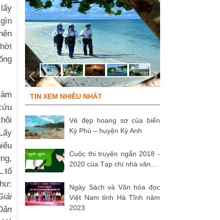
 lẩy
 gìn
 nên
hời
sống
 làm
TIN XEM NHIỀU NHẤT
 cứu
khôi
Vẻ đẹp hoang sơ của biển
Kỳ Phú – huyện Kỳ Anh
Lẩy
iểu
Cuộc thi truyện ngắn 2018 -
ng,
2020 của Tạp chí nhà văn...
 tổ
như:
Ngày Sách và Văn hóa đọc
Giải
Việt Nam tỉnh Hà Tĩnh năm
2023
Dân