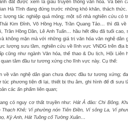
mảnh đất được xem là giàu truyền thống văn hóa. Và bên c
gian Hà Tĩnh đang đứng trước những khó khăn, thách thức.
ực lượng tác nghiệp quá mỏng; một số nhà nghiên cứu có t
Thái Kim Đỉnh, Võ Hồng Huy, Trần Quang Tảo… thì đã về 
i, Trần Hồng Dần, Lê Anh Tuấn… hầu hết đều đã tuổi cao, 
ận và không mặn mà với những giá trị văn hóa văn nghệ dân 
 lực lượng sưu tầm, nghiên cứu về lĩnh vực VNDG trên địa 
p cũng như ngành Văn hóa, thể thao & Du lịch, Hội Liên h
 quan tâm đầu tư tương xứng cho lĩnh vực này. Cụ thể:
ản về văn nghệ dân gian chưa được đầu tư tương xứng; đa
 túc phương tiện đi lại, thiết bị thu âm, ghi hình để đi sưu 
t bản các ấn phẩm liên quan;
đang có nguy cơ thất truyền như:
Hát Ả đào: Chi Bông, Kh
Thạch Khê; Ví phường nón Tiên Điền, Ví sông La, Ví phư
họ, Kỳ Anh, Hát Tuồng cổ Tường Xuân
…