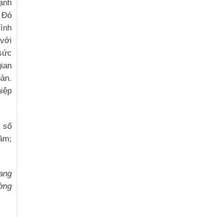
ạnh
 Đó
rình
với
sức
gian
bàn.
iệp
 số
tầm;
ang
ờng