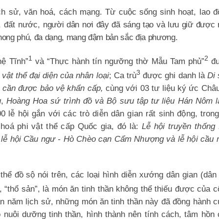
ịch sử, văn hoá, cách mạng. Từ cuộc sống sinh hoạt, lao 
, đất nước,
người dân nơi đây đã sáng tạo và lưu giữ được
phong phú, đa dạng, mang đậm bản sắc địa phương.
1
2
ệ Tĩnh”
và “Thực hành tín ngưỡng thờ Mẫu Tam phủ”
đ
3
vật thể đại diện của nhân loại
; Ca trù
được ghi danh là
Di 
ại cần được bảo vệ khẩn cấp,
cùng với
03 tư liệu ký ức Châ
u
,
Hoàng Hoa sứ trình đồ và Bộ sưu tập tư liệu Hán Nôm l
0 lễ hội gắn với các trò diễn dân gian rất sinh động,
tron
hoá phi vật thể cấp Quốc gia, đó là:
Lễ hội truyền thống 
lễ hội Cầu ngư - Hò Chèo cạn Cẩm Nhượng và lễ hội cầu 
thể đồ sộ nói trên, c
ác loại hình diễn xướng dân gian (dân
, “thổ sản”, là món ăn tinh thần không thể thiếu được của
c
n năm lịch sử, những món ăn tinh thần này đã đồng hành c
 nuôi dưỡng tinh thần, hình thành nên tính cách, tâm hồn