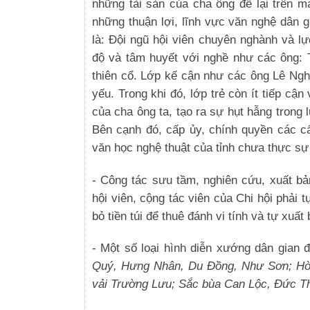
những tài sản của cha ông để lại trên 
những thuận lợi, lĩnh vực văn nghệ dân 
là: Đội ngũ hội viên chuyên nghành và l
độ và tâm huyết với nghề như các ông: 
thiên cổ. Lớp kế cận như các ông Lê Ngh
yếu. Trong khi đó, lớp trẻ còn ít tiếp c
của cha ông ta, tạo ra sự hụt hẫng trong
Bên cạnh đó, cấp ủy, chính quyền các cấ
văn học nghệ thuật của tỉnh chưa thực sự
- Công tác sưu tầm, nghiên cứu, xuất b
hội viên, cộng tác viên của Chi hội phải tự
bỏ tiền túi để thuê đánh vi tính và tự xuấ
- Một số loại hình diễn xướng dân gian 
Quý, Hưng Nhân, Du Đồng, Như Sơn; Hò 
vải Trường Lưu; Sắc bùa Can Lộc, Đức T