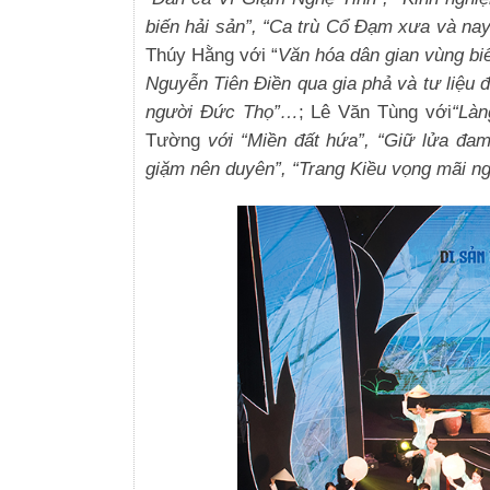
biến hải sản”, “Ca trù Cổ Đạm xưa và na
Thúy Hằng với “
Văn hóa dân gian vùng bi
Nguyễn Tiên Điền qua gia phả và tư liệu đ
người Đức Thọ”…
; Lê Văn Tùng với
“Là
Tường
với “Miền đất hứa”, “Giữ lửa đa
giặm nên duyên”, “Trang Kiều vọng mãi n