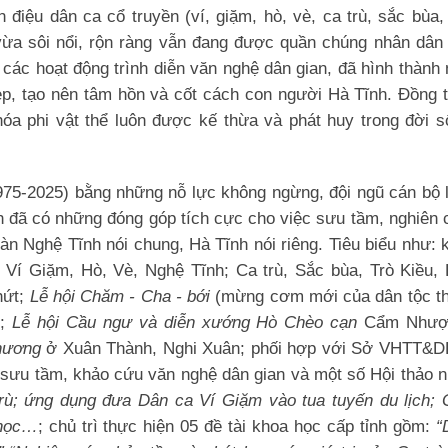
điệu dân ca cổ truyền (ví, giặm, hò, vè, ca trù, sắc bùa,
 vừa sôi nổi, rộn ràng vẫn đang được quần chúng nhân dân
các hoạt động trình diễn văn nghệ dân gian, đã hình thành
đẹp, tạo nên tâm hồn và cốt cách con người Hà Tĩnh.
Ðồng t
 hóa phi vật thể luôn được kế thừa và phát huy trong đời 
1975-2025) bằng những nỗ lực không ngừng, đội ngũ cán bộ
h đã có những đóng góp tích cực cho việc sưu tầm, nghiên
bàn Nghệ Tĩnh nói chung, Hà Tĩnh nói riêng. Tiêu biểu như: 
Ví Giặm, Hò, Vè, Nghệ Tĩnh; Ca trù, Sắc bùa, Trò Kiều, 
hứt;
Lễ hội Chăm - Cha - bới
(mừng cơm mới của dân tộc th
);
Lễ hội Cầu ngư và diễn xướng Hò Chèo cạn
Cẩm Nhượ
Thương
ở Xuân Thành, Nghi Xuân; phối hợp với Sở VHTT&DL
 sưu tầm, khảo cứu văn nghệ dân gian và một số Hội thảo 
trù; ứng dụng đưa Dân ca Ví Giặm vào tua tuyến du lịch; 
 học…
; chủ trì thực hiện 05 đề tài khoa học cấp tỉnh gồm:
“