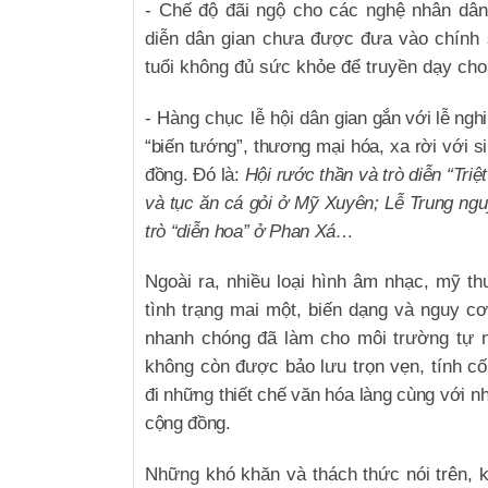
- Chế độ đãi ngộ cho các nghệ nhân dân g
diễn dân gian chưa được đưa vào chính s
tuổi không đủ sức khỏe để truyền dạy cho
- Hàng chục lễ hội dân
gian gắn với lễ ngh
“biến tướng”, thương mại hóa, xa rời với 
đồng. Đó là:
Hội rước thần và trò diễn “Tri
và tục ăn cá gỏi ở Mỹ Xuyên; Lễ Trung ngu
trò “diễn hoa” ở Phan Xá…
Ngoài ra, nhiều loại hình âm nhạc, mỹ th
tình trạng mai một, biến dạng và nguy cơ
nhanh chóng đã làm cho môi trường tự nh
không còn được bảo lưu trọn vẹn, tính c
đi những thiết chế văn hóa làng cùng với n
cộng đồng.
Những khó khăn và thách thức nói trên, kh