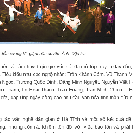
 diễn xướng Ví, giặm nên duyên. Ảnh: Đậu Hà
thức và tâm huyết gìn giữ vốn cổ, đã mở lớp truyền dạy đàn,
n. Tiêu biểu như các nghệ nhân: Trần Khánh Cẩm, Vũ Thanh M
 Ngọc, Trương Quốc Đính, Đặng Minh Nguyệt, Nguyễn Viết H
ều Thanh, Lê Hoài Thanh, Trần Hoàng, Trần Minh Chính… H
a đời, đáp ứng ngày càng cao nhu cầu văn hóa tinh thần của 
 tác văn nghệ dân gian ở Hà Tĩnh và một số kết quả đã 
ọng, nhưng còn rất khiêm tốn đối với việc bảo tồn và phát