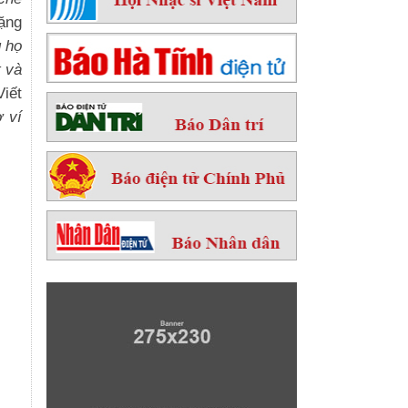
ặng
 họ
t và
iết
 ví