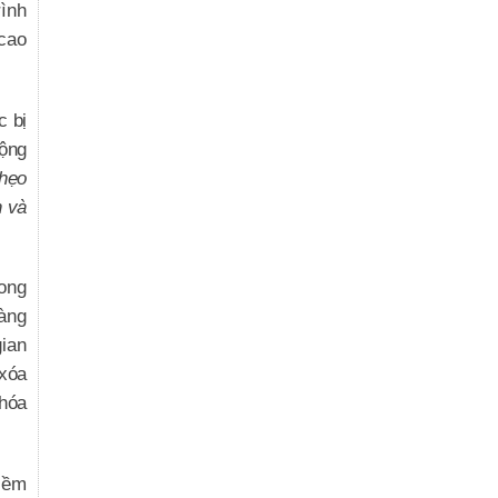
rình
 cao
c bị
cộng
ghẹo
h và
rong
càng
ian
 xóa
 hóa
tiềm