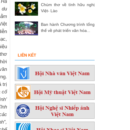
ù Hà
Chùm thơ về tình hữu nghị
n du
Việt- Lào
nhằm
Việt
Ban hành Chương trình tổng
thể về phát triển văn hóa...
iễn
ạc,
iệu
 thơ
LIÊN KẾT
thời
 văn
ơng.
 trị
a cổ
nh’
ĩnh
 các
nh”,
chế