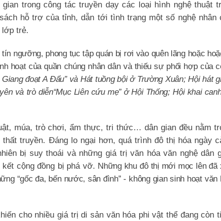
ian trong công tác truyền dạy các loại hình nghệ thuật t
ách hỗ trợ của tỉnh, dẫn tới tình trạng một số nghệ nhân
 lớp trẻ.
i tín ngưỡng, phong tục tập quán bị rơi vào quên lãng hoặc hoặ
sinh hoạt của quần chúng nhân dân và thiếu sự phối hợp của 
ệt Giang đoạt A Đẩu” và Hát tuồng bội ở Trường Xuân; Hội hát 
yên và trò diễn“Mục Liên cứu mẹ” ở Hội Thống; Hội khai can
uật, múa, trò chơi, ẩm thực, tri thức… dân gian đều nằm t
 thất truyền. Đáng lo ngại hơn, quá trình đô thị hóa ngày 
iên bị suy thoái và những giá trị văn hóa văn nghệ dân g
ố kết cộng đồng bị phá vỡ.
Những khu đô thị mới mọc lên đã
hững “gốc đa, bến nước, sân đình” - không gian sinh hoạt văn
iến cho nhiều giá trị di sản văn hóa phi vật thể đang còn 