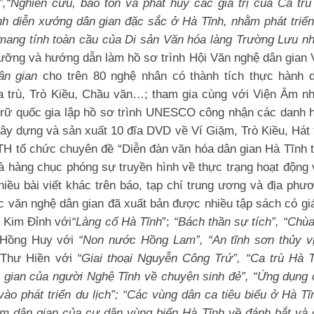
”,“Nghiên cứu, bảo tồn và phát huy các giá trị của Ca tr
nh diễn xướng dân gian đặc sắc ở Hà Tĩnh, nhằm phát triể
u mang tính toàn cầu của Di sản Văn hóa làng Trường Lưu 
dưỡng và hướng dẫn làm hồ sơ trình Hội Văn nghệ dân gian 
ân gian
cho trên 80 nghệ nhân có thành tích thực hành d
 trù, Trò Kiều, Chầu văn…; tham gia cùng với Viện Âm nh
trữ quốc gia lập hồ sơ trình UNESCO công nhận các danh h
ây dựng và sản xuất 10 đĩa DVD về Ví Giặm, Trò Kiều, Hát
TH tổ chức chuyên đề “Diễn đàn văn hóa dân gian Hà Tĩnh 
à hàng chục phóng sự truyền hình về thực trạng hoạt động
ều bài viết khác trên báo, tạp chí trung ương và địa phư
c văn nghệ dân gian đã xuất bản được nhiều tập sách có giá
i Kim Đỉnh với
“Làng cổ Hà Tĩnh
”;
“Bách thần sự tích”, “Chù
 Hồng Huy với
“Non nước Hồng Lam”, “An tĩnh sơn thủy vị
 Thư Hiền với
“Giai thoại Nguyễn Công Trứ”, “Ca trù Hà T
dân gian của người Nghệ Tĩnh về chuyện sinh đẻ”, “Ứng dụng
ào phát triển du lịch”; “Các vùng dân ca tiêu biểu ở Hà Tĩ
ệm dân gian của cư dân vùng biển Hà Tĩnh về đánh bắt và 