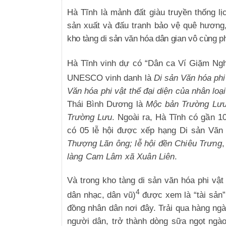
Hà Tĩnh
là mảnh đất giàu truyền thống l
sản xuất và đấu tranh bảo vệ quê hương
kho tàng di sản văn hóa dân gian vô cùng 
Hà Tĩnh vinh dự có “
Dân ca Ví Giặm Ngh
UNESCO vinh danh là
Di sản Văn hóa phi 
Văn hóa phi vật thể đại diện của nhân lo
Thái Bình Dương là
Mộc bản Trường Lư
Trường Lưu
. Ngoài ra, Hà Tĩnh
có gần 10
có 05 lễ hội được xếp hạng Di sản Văn 
Thượng Lãn ông; lễ hội đền Chiêu Trưng
,
làng Cam Lâm xã Xuân Liên
.
Và trong kho tàng di sản văn hóa phi vật 
4
dân nhạc, dân vũ)
được xem là
“tài sản”
đồng nhân dân nơi đây.
Trải qua hàng ngà
người dân, trở thành dòng sữa ngọt ngào