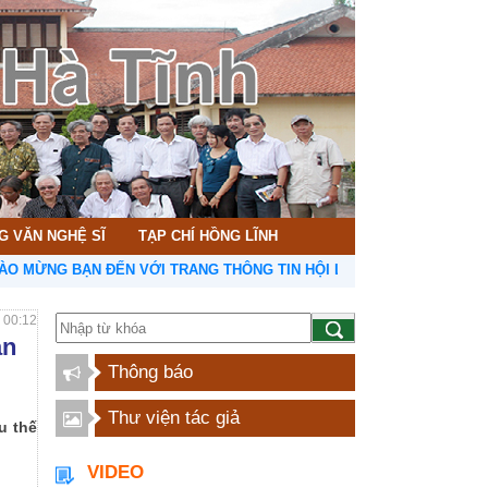
G VĂN NGHỆ SĨ
TẠP CHÍ HỒNG LĨNH
 BẠN ĐẾN VỚI TRANG THÔNG TIN HỘI LIÊN HIỆP VĂN HỌC NGHỆ THU
- 00:12
ản
Thông báo
Thư viện tác giả
u thế
VIDEO