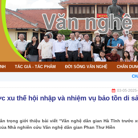
ÌNH
TÁC GIẢ - TÁC PHẨM
ĐỜI SỐNG VĂN NGHỆ
CHÂN DUN
CHÀO MỪNG
03-05-2025
c xu thế hội nhập và nhiệm vụ bảo tồn di s
ân trọng giới thiệu bài viết “Văn nghệ dân gian Hà Tĩnh trước x
 của Nhà nghiên cứu Văn nghệ dân gian Phan Thư Hiền