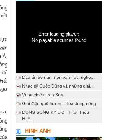
động
 một
Error loading player:
ược
No playable sources found
sản
u Á,
àng
g đó
Dấu ấn 50 năm nền văn học, nghệ...
Hải
Nhạc sỹ Quốc Dũng và những giai...
ngư
Vọng chiều Tam Soa
Giai điệu quê hương: Hoa dong riềng
 ca,
DÒNG SÔNG KÝ ỨC - Thơ: Triệu
Huệ...
ộng
ùng
HÌNH ẢNH
 của