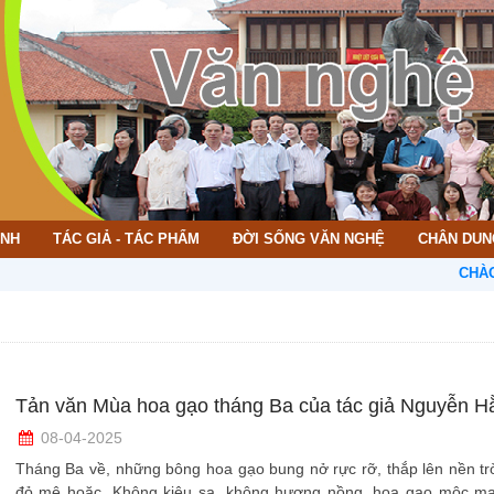
ÌNH
TÁC GIẢ - TÁC PHẨM
ĐỜI SỐNG VĂN NGHỆ
CHÂN DUN
CHÀO MỪNG 
Tản văn Mùa hoa gạo tháng Ba của tác giả Nguyễn H
08-04-2025
Tháng Ba về, những bông hoa gạo bung nở rực rỡ, thắp lên nền tr
đỏ mê hoặc. Không kiêu sa, không hương nồng, hoa gạo mộc m