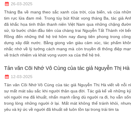
26-03-2025
Tháng Ba về mang theo sắc xanh của trời, của biển, và của nhữn
tim rực lửa đam mê. Trong tùy bút Khát vọng tháng Ba, tác giả A
đã khắc họa tinh thần thanh niên Việt Nam qua những chặng đườn
sử, từ bước chân đầu tiên của chàng trai Nguyễn Tất Thành rời b
Rồng đến những thế hệ trẻ hôm nay đang tiên phong trong công
dựng xây đất nước. Bằng giọng văn giàu cảm xúc, tác phẩm khôn
nhắc nhớ về lý tưởng cách mạng mà còn truyền đi thông điệp mạ
về trách nhiệm và khát vọng vươn xa của thế hệ trẻ.
Tản văn Cõi Nhớ Vô Cùng của tác giả Nguyễn Thị Hà
12-03-2025
Tản văn Cõi Nhớ Vô Cùng của tác giả Nguyễn Thị Hà viết về nỗi 
sự mất mát sâu sắc khi người thân qua đời. Tác giả kể về những k
với người mẹ đã khuất, nhấn mạnh rằng dù người ra đi, họ vẫn số
trong lòng những người ở lại. Mất mát không thể tránh khỏi, nhưn
yêu và ký ức về người đã khuất sẽ luôn tồn tại trong trái tim ta