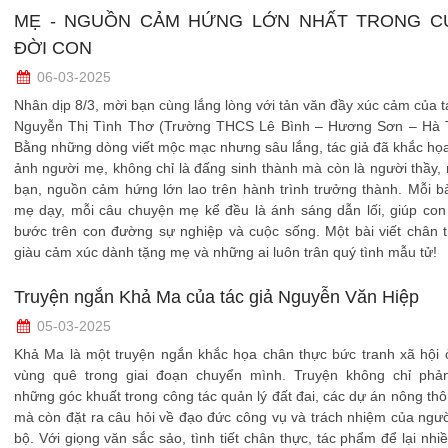
MẸ - NGUỒN CẢM HỨNG LỚN NHẤT TRONG C
ĐỜI CON
06-03-2025
Nhân dịp 8/3, mời bạn cùng lắng lòng với tản văn đầy xúc cảm của t
Nguyễn Thị Tình Thơ (Trường THCS Lê Bình – Hương Sơn – Hà T
Bằng những dòng viết mộc mạc nhưng sâu lắng, tác giả đã khắc họ
ảnh người mẹ, không chỉ là đấng sinh thành mà còn là người thầy,
bạn, nguồn cảm hứng lớn lao trên hành trình trưởng thành. Mỗi b
mẹ dạy, mỗi câu chuyện mẹ kể đều là ánh sáng dẫn lối, giúp con
bước trên con đường sự nghiệp và cuộc sống. Một bài viết chân 
giàu cảm xúc dành tặng mẹ và những ai luôn trân quý tình mẫu tử!
Truyện ngắn Khả Ma của tác giả Nguyễn Văn Hiệp
05-03-2025
Khả Ma là một truyện ngắn khắc họa chân thực bức tranh xã hội 
vùng quê trong giai đoạn chuyển mình. Truyện không chỉ phả
những góc khuất trong công tác quản lý đất đai, các dự án nông th
mà còn đặt ra câu hỏi về đạo đức công vụ và trách nhiệm của ngư
bộ. Với giọng văn sắc sảo, tình tiết chân thực, tác phẩm để lại nhi