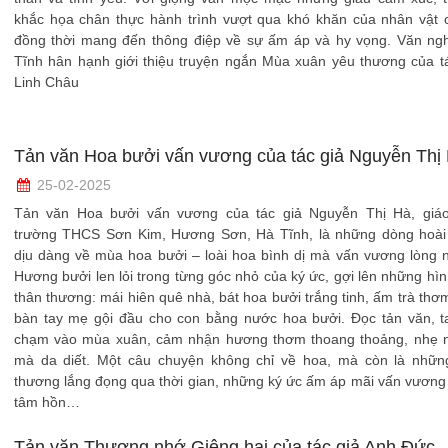
khắc họa chân thực hành trình vượt qua khó khăn của nhân vật c
đồng thời mang đến thông điệp về sự ấm áp và hy vọng. Văn ng
Tĩnh hân hạnh giới thiệu truyện ngắn Mùa xuân yêu thương của t
Linh Châu
Tản văn Hoa bưởi vấn vương của tác giả Nguyễn Thị
25-02-2025
Tản văn Hoa bưởi vấn vương của tác giả Nguyễn Thị Hà, giáo
trường THCS Sơn Kim, Hương Sơn, Hà Tĩnh, là những dòng hoài
dịu dàng về mùa hoa bưởi – loài hoa bình dị mà vấn vương lòng 
Hương bưởi len lỏi trong từng góc nhỏ của ký ức, gợi lên những hì
thân thương: mái hiên quê nhà, bát hoa bưởi trắng tinh, ấm trà thơ
bàn tay mẹ gội đầu cho con bằng nước hoa bưởi. Đọc tản văn, t
chạm vào mùa xuân, cảm nhận hương thơm thoang thoảng, nhẹ 
mà da diết. Một câu chuyện không chỉ về hoa, mà còn là nhữn
thương lắng đọng qua thời gian, những ký ức ấm áp mãi vấn vương
tâm hồn…
Tản văn Thương nhớ Giêng hai của tác giả Anh Đức