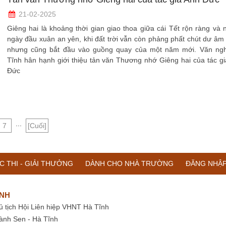
21-02-2025
Giêng hai là khoảng thời gian giao thoa giữa cái Tết rộn ràng và
ngày đầu xuân an yên, khi đất trời vẫn còn phảng phất chút dư âm 
nhưng cũng bắt đầu vào guồng quay của một năm mới. Văn ng
Tĩnh hân hạnh giới thiệu tản văn Thương nhớ Giêng hai của tác g
Đức
...
7
[Cuối]
C THI - GIẢI THƯỞNG
DÀNH CHO NHÀ TRƯỜNG
ĐĂNG NHẬ
ĨNH
ủ tịch Hội Liên hiệp VHNT Hà Tĩnh
ành Sen - Hà Tĩnh