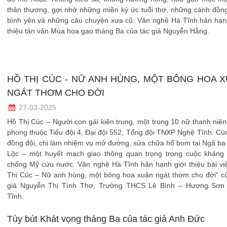
thân thương, gợi nhớ những miền ký ức tuổi thơ, những cánh đồn
bình yên và những câu chuyện xưa cũ. Văn nghệ Hà Tĩnh hân hạnh
thiệu tản văn Mùa hoa gạo tháng Ba của tác giả Nguyễn Hằng.
HỒ THỊ CÚC - NỮ ANH HÙNG, MỘT BÔNG HOA 
NGÁT THƠM CHO ĐỜI
27-03-2025
Hồ Thị Cúc – Người con gái kiên trung, một trong 10 nữ thanh niê
phong thuộc Tiểu đội 4, Đại đội 552, Tổng đội TNXP Nghệ Tĩnh. Cù
đồng đội, chị làm nhiệm vụ mở đường, sửa chữa hố bom tại Ngã b
Lộc – một huyết mạch giao thông quan trọng trong cuộc kháng 
chống Mỹ cứu nước. Văn nghệ Hà Tĩnh hân hạnh giới thiệu bài vi
Thị Cúc – Nữ anh hùng, một bông hoa xuân ngát thơm cho đời” củ
giả Nguyễn Thị Tình Thơ, Trường THCS Lê Bình – Hương Sơn
Tĩnh.
Tùy bút Khát vọng tháng Ba của tác giả Anh Đức