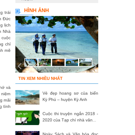
HÌNH ẢNH
g trái
nh Đức
g lịch
ến Nhà
 cuộc
g chỉ
nh mẽ
TIN XEM NHIỀU NHẤT
nhớ và
Vẻ đẹp hoang sơ của biển
ỷ niệm
Kỳ Phú – huyện Kỳ Anh
ng mãi
g tình
Cuộc thi truyện ngắn 2018 -
2020 của Tạp chí nhà văn...
Ngày Sách và Văn hóa đọc