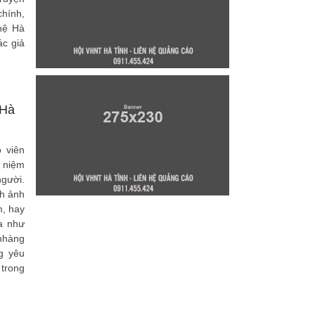
hính,
hệ Hà
ác giả
 Hà
 viên
 niệm
người.
nh ảnh
m, hay
a như
nhàng
g yêu
 trong