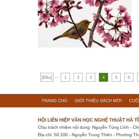
...
[Đầu]
1
2
3
4
5
6
TRANG CHỦ
GIỚI THIỆU SÁCH MỚI
CUỘ
HỘI LIÊN HIỆP VĂN HỌC NGHỆ THUẬT HÀ T
Chịu trách nhiệm nội dung: Nguyễn Tùng Lĩnh - Ch
Địa chỉ: Số 100 - Nguyễn Trung Thiên - Phường Th