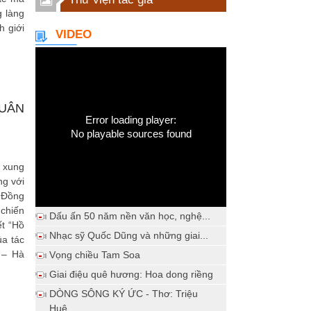
g làng
 giới
VIDEO
XUÂN
Error loading player:
No playable sources found
n xung
ng với
a Đồng
chiến
Dấu ấn 50 năm nền văn học, nghệ...
ết “Hồ
Nhạc sỹ Quốc Dũng và những giai...
a tác
 – Hà
Vọng chiều Tam Soa
Giai điệu quê hương: Hoa dong riềng
DÒNG SÔNG KÝ ỨC - Thơ: Triệu
Huệ...