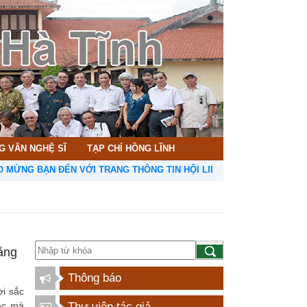
G VĂN NGHỆ SĨ
TẠP CHÍ HỒNG LĨNH
BẠN ĐẾN VỚI TRANG THÔNG TIN HỘI LIÊN HIỆP VĂN HỌC NGHỆ THU
ằng
Thông báo
ời sắc
ạc mà
Thư viện tác giả