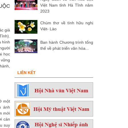
Việt Nam tỉnh Hà Tĩnh năm
UỘC
2023
Chùm thơ về tình hữu nghị
Việt- Lào
ác giả
ĩnh).
a hình
Ban hành Chương trình tổng
 người
thể về phát triển văn hóa...
ài học
 vững
thành,
LIÊN KẾT
ở một
n ánh
ôn mới
ời cán
ều suy