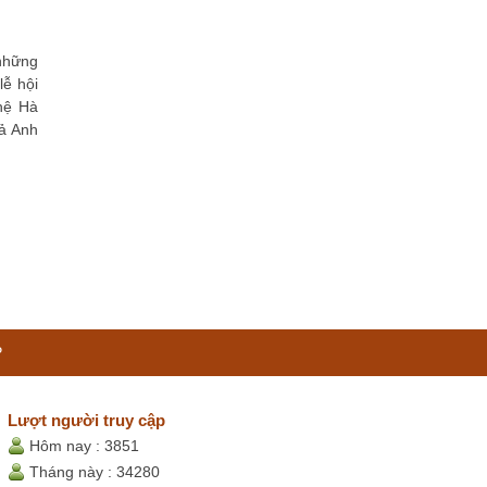
 những
lễ hội
hệ Hà
iả Anh
P
Lượt người truy cập
Hôm nay :
3851
Tháng này :
34280