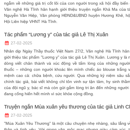
ngẫm về những giá trị cốt lõi của con người trong xã hội đầy biến
Văn nghệ Hà Tĩnh hân hạnh giới thiệu truyện ngắn Khả Ma của tá
Nguyễn Văn Hiệp, Văn phòng HĐND&UBND huyện Hương Khê, hội
Hội Liên hiệp VHNT Hà Tĩnh.
Tác phẩm “Lương y” của tác giả Lê Thị Xuân
27-02-2025
Nhân dịp Ngày Thầy thuốc Việt Nam 27/2, Văn nghệ Hà Tĩnh hân
giới thiệu tác phẩm "Lương y" của tác giả Lê Thị Xuân. Lương y là
dòng viết chân thành và xúc động về tấm lòng của những người
thuốc – những con người khoác lên mình chiếc áo blouse trắng v
mệnh cao cả: chữa bệnh, cứu người. Qua những kỷ niệm sâu sắ
chính tác giả, bài viết không chỉ tôn vinh sự tận tâm, hy sinh thầ
của đội ngũ y, bác sĩ mà còn gửi gắm lòng tri ân đến những người
đang cống hiến hết mình vì sức khỏe cộng đồng.
Truyện ngắn Mùa xuân yêu thương của tác giả Linh 
27-02-2025
"Mùa Xuân Yêu Thương" là một câu chuyện nhẹ nhàng, sâu lắng về
thân và tình yêu. Với giọng văn mộc mạc nhưng giàu cảm xúc, t