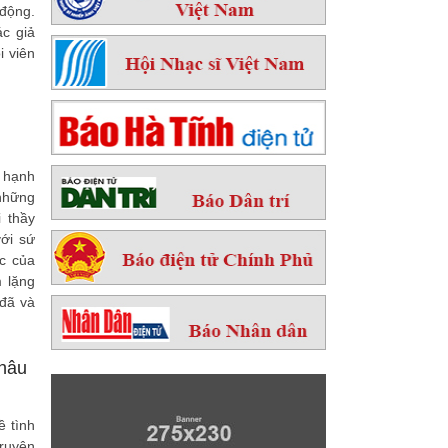
 động.
c giả
 viên
 hạnh
 những
 thầy
ới sứ
c của
m lặng
 đã và
Châu
 tình
ruyện