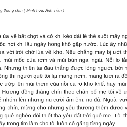
 tháng chín ( Minh họa: Ánh Trần )
 về bất chợt và có khi kéo dài lê thê suốt mấy n
 bốc hơi khi lâu ngày hong khô gặp nước. Lúc ấy nh
a với trời chở lúa về kho. Nếu chẳng may bị ướt thì
 mùi mốc của rơm và mùi bùn ngai ngái. Nỗi lo lắ
a. Nhưng thiên tai đâu thắng được lòng người, bởi 
ng thì người quê tôi lại mang nơm, mang lưới ra đ
ợc ướp lên mùi thơm của nồi cá rô kho khế, hay mùi
. Hương đồng tháng chín theo chân bố mẹ tôi về 
ể nhóm lên những nụ cười ấm êm, no đủ. Ngoài vư
áng chín, mừng cho những yêu thương thêm được 
ng quê nghèo đói thiết tha yêu đất trời quê mẹ. Tôi t
y trong tim làm cho tôi luôn cố gắng từng ngày.