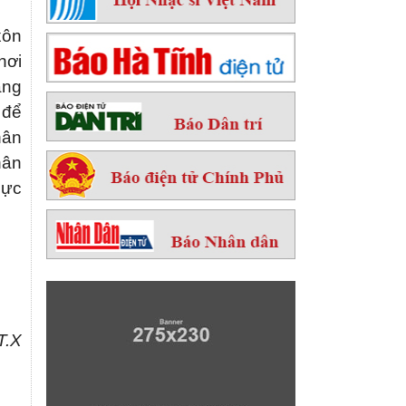
xôn
nơi
ăng
 để
hân
hân
lực
T.X