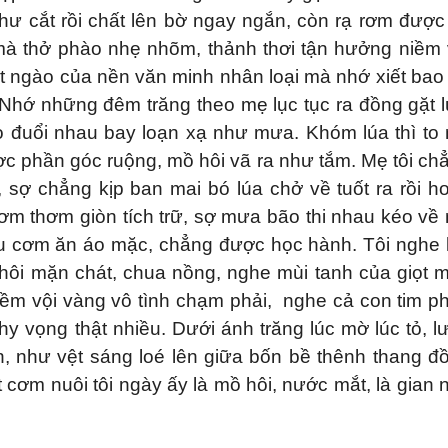
ư cắt rồi chất lên bờ ngay ngắn, còn rạ rơm được 
mà thở phào nhẹ nhõm, thảnh thơi tận hưởng niềm 
 ngào của nền văn minh nhân loại mà nhớ xiết bao
hớ những đêm trăng theo mẹ lục tục ra đồng gặt l
 đuổi nhau bay loạn xạ như mưa. Khóm lúa thì to
ược phần góc ruộng, mồ hôi vã ra như tắm. Mẹ tôi ch
 sợ chẳng kịp ban mai bó lúa chở về tuốt ra rồi h
m thơm giòn tích trữ, sợ mưa bão thi nhau kéo về
iếu cơm ăn áo mặc, chẳng được học hành. Tôi nghe 
hôi mặn chát, chua nồng, nghe mùi tanh của giọt 
ỡi liềm vội vàng vô tình chạm phải, nghe cả con tim p
hy vọng thật nhiều. Dưới ánh trăng lúc mờ lúc tỏ, l
 như vệt sáng loé lên giữa bốn bề thênh thang đ
át cơm nuôi tôi ngày ấy là mồ hôi, nước mắt, là gian 