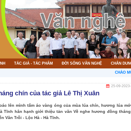
ÌNH
TÁC GIẢ - TÁC PHẨM
ĐỜI SỐNG VĂN NGHỆ
CHÂN DUN
CHÀO MỪNG BẠ
25-09-2023
áng chín của tác giả Lê Thị Xuân
oác lên mình tấm áo vàng óng của mùa lúa chín, hương lúa mớ
à Tĩnh hân hạnh giới thiệu tản văn Về nghe hương đồng tháng
n Văn Trỗi - Lộc Hà - Hà Tĩnh.