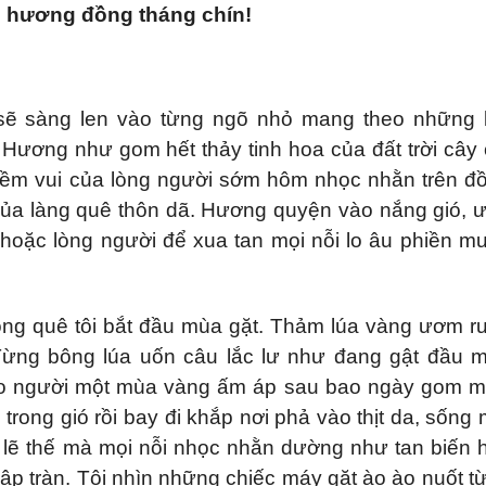
 hương đồng tháng chín!
ẽ sàng len vào từng ngõ nhỏ mang theo những 
Hương như gom hết thảy tinh hoa của đất trời cây 
iềm vui của lòng người sớm hôm nhọc nhằn trên đ
của làng quê thôn dã. Hương quyện vào nắng gió, 
 hoặc lòng người để xua tan mọi nỗi lo âu phiền m
g quê tôi bắt đầu mùa gặt. Thảm lúa vàng ươm r
 Từng bông lúa uốn câu lắc lư như đang gật đầu 
ho người một mùa vàng ấm áp sau bao ngày gom 
trong gió rồi bay đi khắp nơi phả vào thịt da, sống 
 lẽ thế mà mọi nỗi nhọc nhằn dường như tan biến h
gập tràn. Tôi nhìn những chiếc máy gặt ào ào nuốt t