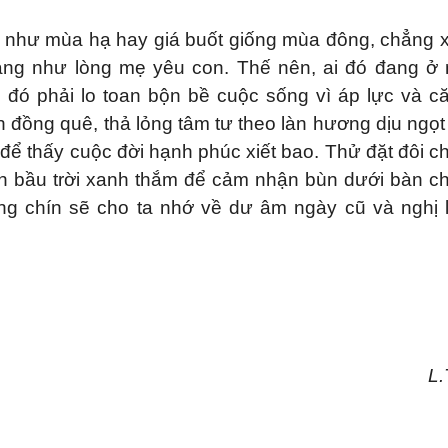
 như mùa hạ hay giá buốt giống mùa đông, chẳng 
àng như lòng mẹ yêu con. Thế nên, ai đó đang ở 
i đó phải lo toan bộn bề cuộc sống vì áp lực và c
h đồng quê, thả lỏng tâm tư theo làn hương dịu ngọt
để thấy cuộc đời hạnh phúc xiết bao. Thử đặt đôi c
ên bầu trời xanh thắm để cảm nhận bùn dưới bàn c
ng chín sẽ cho ta nhớ về dư âm ngày cũ và nghị 
L.