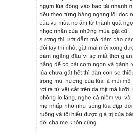
ngụm lúa đóng vào bao tải nhanh nh
đều theo từng hàng ngang lối dọc 
của vụ mùa no ấm từ thành quả ngọt
nhọc nhằn của những mùa gặt cũ . N
sương thì ướt đẫm mà đám cào cào
đôi tay thì nhỏ, gặt mãi mới xong đ
dám ngẩng đầu vì sợ mất thời gian,
nắng để có bát cơm ngon và gánh rơ
lúa chưa gặt hết thì đàn con sẽ th
trong mùi hương của lúa là mùi mồ 
rơi ra từ vết cắt trên da thịt mà lư
phồng lo lắng, nghe cả niềm vui và 
mẹ nhấp nhô như sóng lúa dập dờn,
ruộng và tôi hiểu được giá trị của b
đời cha mẹ khôn cùng.