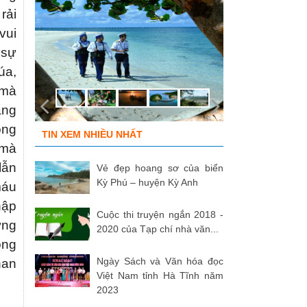
rải
vui
 sự
úa,
 mà
ẳng
ong
TIN XEM NHIỀU NHẤT
 mà
lẫn
Vẻ đẹp hoang sơ của biển
Kỳ Phú – huyện Kỳ Anh
máu
hập
Cuộc thi truyện ngắn 2018 -
ưng
2020 của Tạp chí nhà văn...
ồng
Ngày Sách và Văn hóa đọc
nan
Việt Nam tỉnh Hà Tĩnh năm
2023