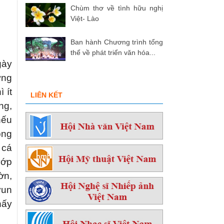
Chùm thơ về tình hữu nghị
Việt- Lào
Ban hành Chương trình tổng
thể về phát triển văn hóa...
gày
ững
 ít
LIÊN KẾT
ng,
nếu
ồng
 cá
ướp
ờn,
vun
hấy