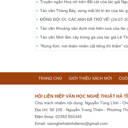
Truyện ngắn Hoa nở trên đất cát của tác giả N
Tản văn Tháng Bảy, vọng mãi lời tri ân của tá
ĐỒNG ĐỘI ƠI, CÁC ANH ĐÃ TRỞ VỀ!
(24-07-2
Tản văn Khoảng sân dưới mái hiên xưa của tác
Tản văn Nhớ lắm cây trứng gà của tác giả Lê T
“Rừng Kim, nơi thiên nhiên cất tiếng thì thầm”
TRANG CHỦ
GIỚI THIỆU SÁCH MỚI
CUỘ
HỘI LIÊN HIỆP VĂN HỌC NGHỆ THUẬT HÀ T
Chịu trách nhiệm nội dung: Nguyễn Tùng Lĩnh - Ch
Địa chỉ: Số 100 - Nguyễn Trung Thiên - Phường Th
Điện thoại: 02393 855345
Email:
vannghehatinhdientu@gmail.com