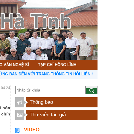
G VĂN NGHỆ SĨ
TẠP CHÍ HỒNG LĨNH
N ĐẾN VỚI TRANG THÔNG TIN HỘI LIÊN HIỆP VĂN HỌC NGHỆ THUẬT
- 04:24
Thông báo
i hòa
 chín
Thư viện tác giả
VIDEO