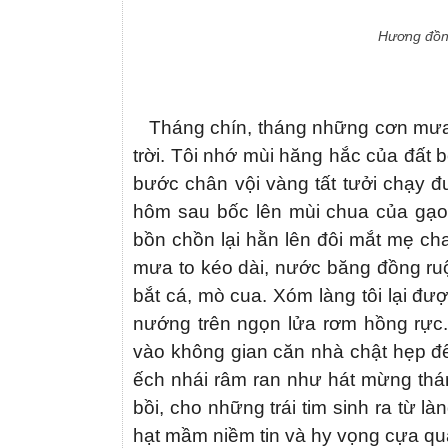
Hương đồng
Tháng chín, tháng những cơn mưa ùa
trời. Tôi nhớ mùi hăng hắc của đất
bước chân vội vàng tất tưởi chạy đu
hôm sau bốc lên mùi chua của gạo,
bồn chồn lại hằn lên đôi mắt mẹ ch
mưa to kéo dài, nước băng đồng ruộ
bắt cá, mò cua. Xóm làng tôi lại đư
nướng trên ngọn lửa rơm hồng rực
vào không gian căn nhà chật hẹp đ
ếch nhái râm ran như hát mừng th
bồi, cho những trái tim sinh ra từ là
hạt mầm niềm tin và hy vọng cựa quậ