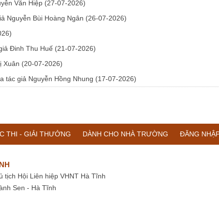
guyễn Văn Hiệp
(27-07-2026)
c giả Nguyễn Bùi Hoàng Ngân
(26-07-2026)
026)
 giả Đinh Thu Huế
(21-07-2026)
hị Xuân
(20-07-2026)
 của tác giả Nguyễn Hồng Nhung
(17-07-2026)
C THI - GIẢI THƯỞNG
DÀNH CHO NHÀ TRƯỜNG
ĐĂNG NHẬ
ĨNH
ủ tịch Hội Liên hiệp VHNT Hà Tĩnh
ành Sen - Hà Tĩnh