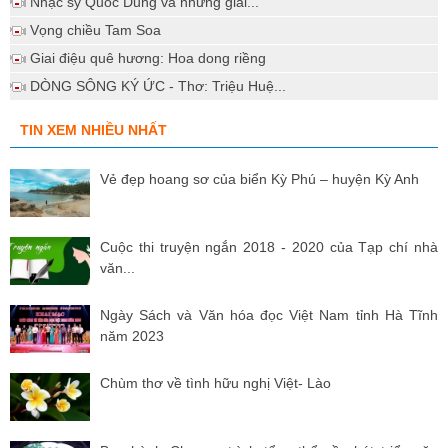
Nhạc sỹ Quốc Dũng và những giai...
Vọng chiều Tam Soa
Giai điệu quê hương: Hoa dong riềng
DÒNG SÔNG KÝ ỨC - Thơ: Triệu Huệ...
TIN XEM NHIỀU NHẤT
Vẻ đẹp hoang sơ của biển Kỳ Phú – huyện Kỳ Anh
Cuộc thi truyện ngắn 2018 - 2020 của Tạp chí nhà
văn...
Ngày Sách và Văn hóa đọc Việt Nam tỉnh Hà Tĩnh
năm 2023
Chùm thơ về tình hữu nghị Việt- Lào