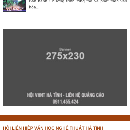
Ban hành Chương trình tổng thể về phát triển văn
hóa...
HỘI LIÊN HIỆP VĂN HỌC NGHỆ THUẬT HÀ TĨNH