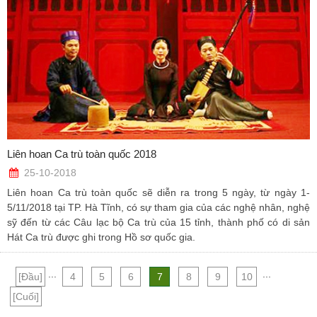
Liên hoan Ca trù toàn quốc 2018
25-10-2018
Liên hoan Ca trù toàn quốc sẽ diễn ra trong 5 ngày, từ ngày 1-
5/11/2018 tại TP. Hà Tĩnh, có sự tham gia của các nghệ nhân, nghệ
sỹ đến từ các Câu lạc bộ Ca trù của 15 tỉnh, thành phố có di sản
Hát Ca trù được ghi trong Hồ sơ quốc gia.
...
...
[Đầu]
4
5
6
7
8
9
10
[Cuối]