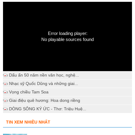
Error loading player:
No playable sources found
Dấu ấn 50 năm nền văn học, nghệ...
Nhạc sỹ Quốc Dũng và những giai...
Vọng chiều Tam Soa
Giai điệu quê hương: Hoa dong riềng
DÒNG SÔNG KÝ ỨC - Thơ: Triệu Huệ...
TIN XEM NHIỀU NHẤT