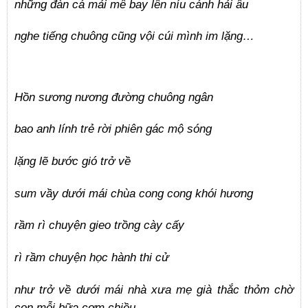
những đàn cá mải mê bay lên níu cánh hải âu
nghe tiếng chuông cũng vội cúi mình im lặng…
Hồn sương nương đường chuông ngân
bao anh lính trẻ rời phiên gác mộ sóng
lặng lẽ bước gió trở về
sum vầy dưới mái chùa cong cong khói hương
rầm rì chuyện gieo trồng cày cấy
rì rầm chuyện học hành thi cử
như trở về dưới mái nhà xưa mẹ già thắc thỏm chờ
con mỗi bữa cơm chiều.