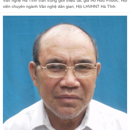
Văn nghệ Hà Tĩnh trân trọng giới thiệu tác giả Hồ Hữu Phước, Hội
viên chuyên ngành Văn nghệ dân gian, Hội LHVHNT Hà Tĩnh