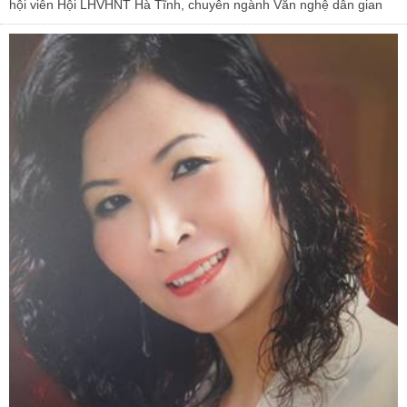
hội viên Hội LHVHNT Hà Tĩnh, chuyên ngành Văn nghệ dân gian