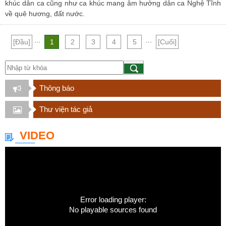
khúc dân ca cũng như ca khúc mang âm hưởng dân ca Nghệ Tĩnh
về quê hương, đất nước.
...
...
[Đầu]
1
2
3
4
5
[Cuối]
Thông báo
Thư viện tác giả
VIDEO
Error loading player:
No playable sources found