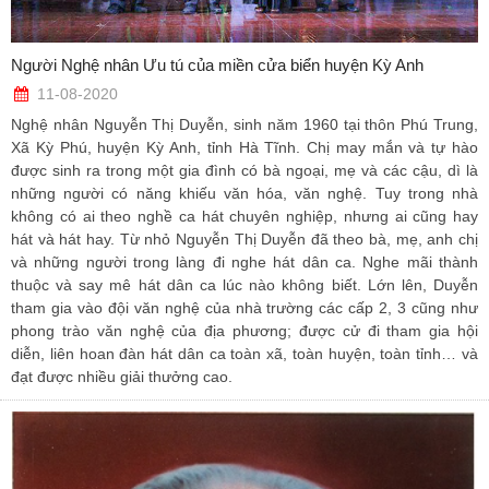
Người Nghệ nhân Ưu tú của miền cửa biển huyện Kỳ Anh
11-08-2020
Nghệ nhân Nguyễn Thị Duyễn, sinh năm 1960 tại thôn Phú Trung,
Xã Kỳ Phú, huyện Kỳ Anh, tỉnh Hà Tĩnh. Chị may mắn và tự hào
được sinh ra trong một gia đình có bà ngoại, mẹ và các cậu, dì là
những người có năng khiếu văn hóa, văn nghệ. Tuy trong nhà
không có ai theo nghề ca hát chuyên nghiệp, nhưng ai cũng hay
hát và hát hay. Từ nhỏ Nguyễn Thị Duyễn đã theo bà, mẹ, anh chị
và những người trong làng đi nghe hát dân ca. Nghe mãi thành
thuộc và say mê hát dân ca lúc nào không biết. Lớn lên, Duyễn
tham gia vào đội văn nghệ của nhà trường các cấp 2, 3 cũng như
phong trào văn nghệ của địa phương; được cử đi tham gia hội
diễn, liên hoan đàn hát dân ca toàn xã, toàn huyện, toàn tỉnh… và
đạt được nhiều giải thưởng cao.