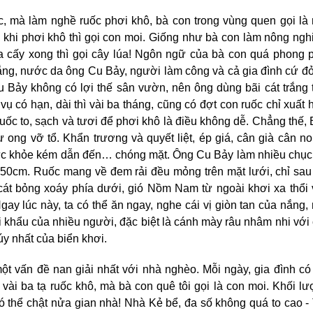
 mà làm nghề ruốc phơi khô, bà con trong vùng quen gọi là
au khi phơi khô thì gọi con moi. Giống như bà con làm nông ngh
ừa cấy xong thì gọi cây lúa! Ngôn ngữ của bà con quá phong 
ắng, nước da ông Cu Bảy, người làm công và cả gia đình cứ đ
Bảy không có lợi thế sân vườn, nên ông dùng bãi cát trắng 
 có hạn, dài thì vài ba tháng, cũng có đợt con ruốc chỉ xuất 
uốc to, sạch và tươi để phơi khô là điều không dễ. Chẳng thế,
ong vỡ tổ. Khẩn trương và quyết liệt, ép giá, cân già cân 
sức khỏe kém dẫn đến… chóng mặt. Ông Cu Bảy làm nhiều chục
 50cm. Ruốc mang về đem rải đều mỏng trên mặt lưới, chỉ sau
cát bỏng xoáy phía dưới, gió Nồm Nam từ ngoài khơi xa thổi
ay lúc này, ta có thể ăn ngay, nghe cái vị giòn tan của nắng,
 khẩu của nhiều người, đặc biệt là cánh mày râu nhâm nhi với
túy nhất của biển khơi.
ột vấn đề nan giải nhất với nhà nghèo. Mỗi ngày, gia đình có
 vài ba tạ ruốc khô, mà bà con quê tôi gọi là con moi. Khối l
có thể chật nửa gian nhà! Nhà Kẻ bể, đa số không quá to cao -