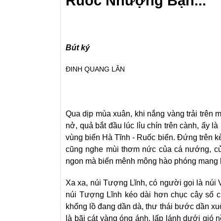
Ruốc Nhượng Bạn...
Bút ký
ĐINH QUANG LÂN
Qua dịp mùa xuân, khi nắng vàng trải trên 
nở, quả bắt đầu lúc lỉu chín trên cành, ấy l
vùng biển Hà Tĩnh - Ruốc biển. Đứng trên 
cũng nghe mùi thơm nức của cá nướng, của
ngon mà biển mênh mông hào phóng mang l
Xa xa, núi Tượng Lĩnh, có người gọi là núi V
núi Tượng Lĩnh kéo dài hơn chục cây số c
khổng lồ đang dần dà, thư thái bước dần x
là bãi cát vàng óng ánh, lấp lánh dưới gió