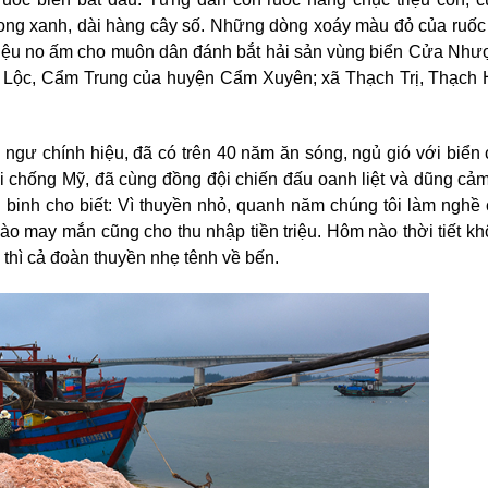
rong xanh, dài hàng cây số. Những dòng xoáy màu đỏ của ruốc
n hiệu no ấm cho muôn dân đánh bắt hải sản vùng biển Cửa Nh
Lộc, Cẩm Trung của huyện Cẩm Xuyên; xã Thạch Trị, Thạch 
 ngư chính hiệu, đã có trên 40 năm ăn sóng, ngủ gió với biển 
 chống Mỹ, đã cùng đồng đội chiến đấu oanh liệt và dũng cảm
 binh cho biết: Vì thuyền nhỏ, quanh năm chúng tôi làm nghề
o may mắn cũng cho thu nhập tiền triệu. Hôm nào thời tiết k
 thì cả đoàn thuyền nhẹ tênh về bến.