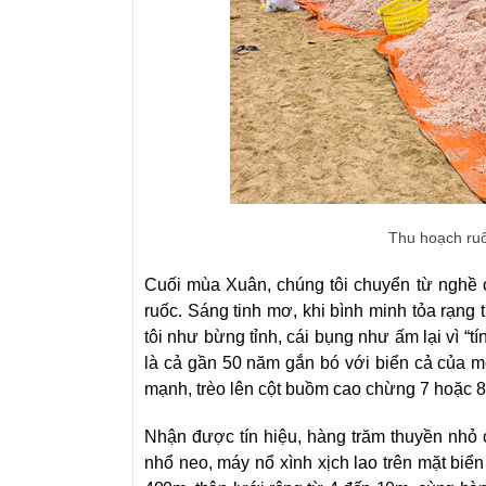
Thu hoạch ru
Cuối mùa Xuân, chúng tôi chuyển từ nghề 
ruốc. Sáng tinh mơ, khi bình minh tỏa rạng
tôi như bừng tỉnh, cái bụng như ấm lại vì “t
là cả gần 50 năm gắn bó với biển cả của 
mạnh, trèo lên cột buồm cao chừng 7 hoặc 8
Nhận được tín hiệu, hàng trăm thuyền nhỏ c
nhổ neo, máy nổ xình xịch lao trên mặt biển