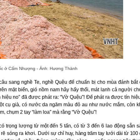
ốc ở Cẩm Nhượng - Ảnh: Hương Thành
câu sang nghề Te, nghề Quệu để chuẩn bị cho mùa đánh bắt
 trên mặt biển, gió nồm nam hây hẩy thổi, mát lạnh cả người c
ín hiệu no” đã được phát ra: “Vờ Quệu”! Để phát ra được tín hiệ
một cụ già, có nước da ngăm màu đỏ au như nước mắm, còn 
m, chụm 2 tay “làm loa” mà rằng “Vờ Quệu”!
ó trọng lượng từ một đến 5 tấn, có từ 3 đến 6 lao động sẵn 
 rẽ sóng ra khơi.
Dưới sự chỉ huy, hàng trăm tay lưới dài từ 100