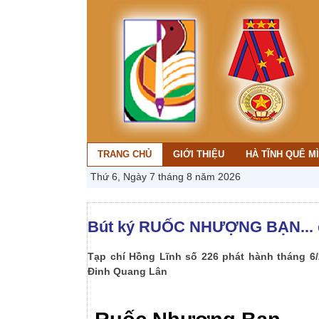
TRANG CHỦ
GIỚI THIỆU
HÀ TĨNH QUÊ M
Thứ 6, Ngày 7 tháng 8 năm 2026
Bút ký RUỐC NHƯỢNG BẠN... c
Tạp chí Hồng Lĩnh số 226 phát hành tháng 6/
Đinh Quang Lân