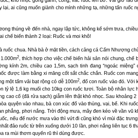
uốc, khó nhọc gồng gánh, cõng, vác ruốc lên bờ. Vài giờ lao 
 lại, ai cũng muốn giành cho mình những tạ, những tấn ruốc 
rong thúng về đến nhà, ngay lập tức, không kể sớm trưa, chiều 
ai chế biến thành 2 loại: Ruốc và moi khô!
và ruốc chua. Nhà bà ở mặt tiền, cách cảng cá Cẩm Nhượng c
2
n 1.000m
, thích hợp cho việc chế biến hải sản nói chung, chế 
ường kính 2m, chiều cao 1,5m, sạch tinh đang “ngoác miệng”
ruốc được làm bằng xi măng cốt sắt chắc chắn. Ruốc con man
2
ng một tấm vải bạt rộng có dễ 100m
, đổ con ruốc vào đó. Với 
ộn tỷ lệ 1,6 kg muối cho 10kg con ruốc tươi. Toàn bộ nhân lực 
ng cao cổ (đã rửa sạch) giẫm lên thật khó nhọc. Sau khoảng 2
a quyện vào nhau, bà con xúc đổ vào thùng, vại, bể. Khi ruố
an phẳng, phơi nắng. Trời động mưa, mây đen kéo về vần vũ 
. Ruốc, nếu để nước mưa vào thì vứt đi cũng khó vì mùi đặc trưng
 nhất đảo ruốc từ trên xuống dưới 10 lần, phơi nắng liên tục 6 t
tỏa ra mùi thơm quyến rũ thì dùng được.