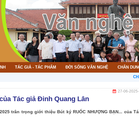
ÌNH
TÁC GIẢ - TÁC PHẨM
ĐỜI SỐNG VĂN NGHỆ
CHÂN DUN
CHÀO MỪNG
27-06-2025
ủa Tác giả Đinh Quang Lân
2025 trân trọng giới thiệu Bút ký RUỐC NHƯỢNG BẠN... của Tá