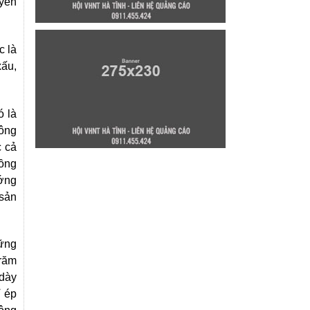
uyền
c là
xấu,
 là
uông
c cả
hồng
ướng
 sản
hững
trăm
 dày
ỉ ép