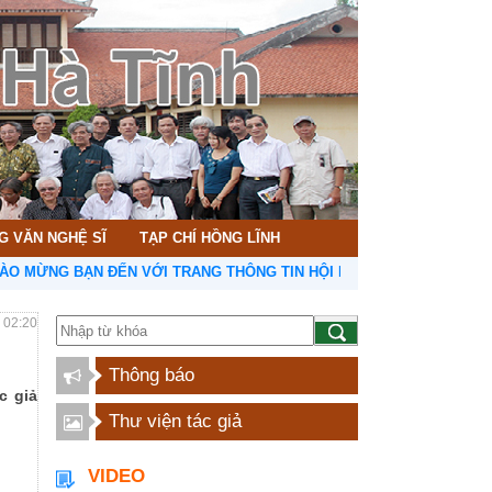
G VĂN NGHỆ SĨ
TẠP CHÍ HỒNG LĨNH
 BẠN ĐẾN VỚI TRANG THÔNG TIN HỘI LIÊN HIỆP VĂN HỌC NGHỆ TH
- 02:20
Thông báo
c giả
Thư viện tác giả
VIDEO