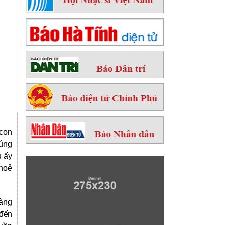
 con
húng
u ấy
khoẻ
sàng
 đến