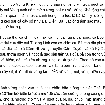
 Lĩnh có Vũng Khê - một thung sâu nổi tiếng vì nước ngọt và
ãy núi Voi quanh năm mờ sương nơi xứ sở. Vũng Khê rộng c
thành, quanh năm nước xanh trong như lọc, là bãi tắm lý tưởng
 kéo dài cả cây số như Bãi Điện, Bãi Lạt, óng ánh sắc màu, 
ng quê hương.
hư: cá thu, cá chim, cá nhở, cá mú, cá ngứa, cá hồng, cá buôi
dọc dài của dãy núi Tượng Lĩnh còn có chim cu. Bà con địa ph
chỉ có địa bàn xã Cẩm Nhượng, huyện Cẩm Xuyên và xã Kỳ X
dai, thơm ngon và ngọt là đặc sản tiến vua của bà con trong v
 và hiếm, dẫu có tiền nhưng ít người được ăn. Theo bà con t
 vùng núi cao của cao nguyên Tây Tạng bên Trung Quốc. Hằng 
0
cây số, thiên di từ vùng lạnh 0
C về vùng núi, vùng biển nà
hành vững chắc vạn thuở che chắn bão giông từ biển Thái 
 137km bờ biển là “cửa mở” để các trận cuồng phong của gió
n, cho ta hương thơm và vị ngọt của ổi, na, chuối, mít, mãng 
ruốc biển bắt đầu. Từng đàn con ruốc hàng chục triệu con, 