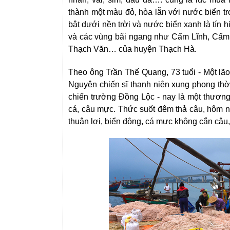
thành một màu đỏ, hòa lẫn với nước biển t
bật dưới nền trời và nước biển xanh là tí
và các vùng bãi ngang như Cẩm Lĩnh, Cẩm 
Thạch Văn… của huyện Thạch Hà.
Theo ông Trần Thế Quang, 73 tuổi - Một lão
Nguyên chiến sĩ thanh niên xung phong thời
chiến trường Đồng Lộc - nay là một thương
cá, câu mực. Thức suốt đêm thả câu, hôm nà
thuận lợi, biển động, cá mực không cắn câu,