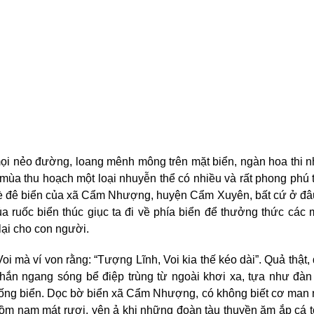
mọi nẻo đường, loang mênh mông trên mặt biển, ngàn hoa thi 
à mùa thu hoạch một loại nhuyễn thể có nhiều và rất phong phú 
kè đê biển của xã Cẩm Nhượng, huyện Cẩm Xuyên, bất cứ ở đâ
 ruốc biển thúc giục ta đi về phía biển để thưởng thức các
ại cho con người.
oi mà ví von rằng: “Tượng Lĩnh, Voi kia thế kéo dài”. Quả thật,
hắn ngang sóng bể điệp trùng từ ngoài khơi xa, tựa như đàn
uống biển. Dọc bờ biển xã Cẩm Nhượng, có không biết cơ man
 nồm nam mát rượi, yên ả khi những đoàn tàu thuyền ăm ắp cá 