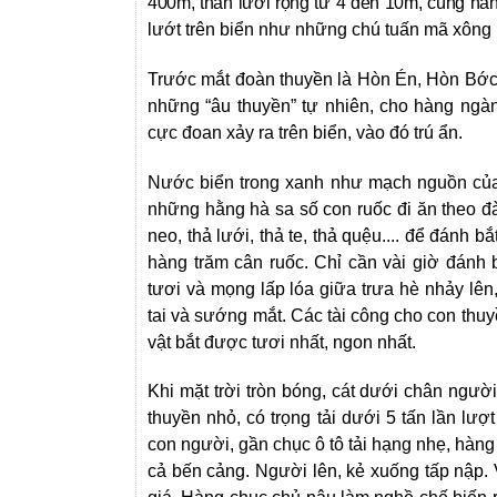
400m, thân lưới rộng từ 4 đến 10m, cùng hà
lướt trên biển như những chú tuấn mã xông r
Trước mắt đoàn thuyền là Hòn Én, Hòn Bớc h
những “âu thuyền” tự nhiên, cho hàng ngàn l
cực đoan xảy ra trên biển, vào đó trú ẩn.
Nước biển trong xanh như mạch nguồn của
những hằng hà sa số con ruốc đi ăn theo đ
neo, thả lưới, thả te, thả quệu.... để đánh 
hàng trăm cân ruốc. Chỉ cần vài giờ đánh
tươi và mọng lấp lóa giữa trưa hè nhảy lê
tai và sướng mắt. Các tài công cho con thuy
vật bắt được tươi nhất, ngon nhất.
Khi mặt trời tròn bóng, cát dưới chân ngư
thuyền nhỏ, có trọng tải dưới 5 tấn lần l
con người, gần chục ô tô tải hạng nhẹ, hàng
cả bến cảng. Người lên, kẻ xuống tấp nập. 