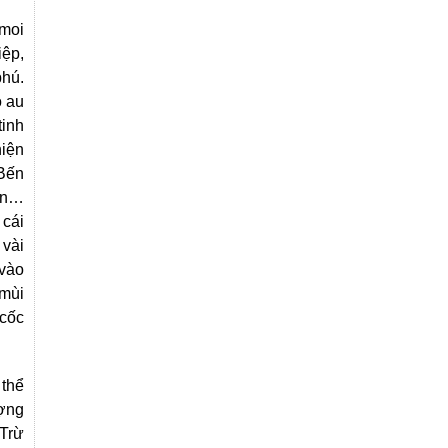
 moi
iệp,
phú.
ỏ au
tinh
hiện
 Bến
non…
 cái
 vài
 vào
 mùi
 cốc
 thể
ượng
 Trừ