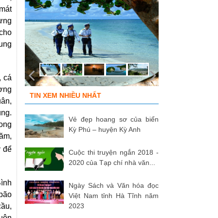
 mát
hừng
 cho
lung
, cá
ương
TIN XEM NHIỀU NHẤT
uân,
ùng.
Vẻ đẹp hoang sơ của biển
rong
Kỳ Phú – huyện Kỳ Anh
năm,
y để
Cuộc thi truyện ngắn 2018 -
2020 của Tạp chí nhà văn...
Bình
Ngày Sách và Văn hóa đọc
 bão
Việt Nam tỉnh Hà Tĩnh năm
cầu,
2023
cuộn