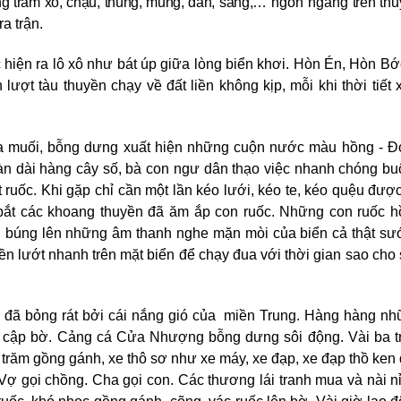
ng trăm xô, chậu, thúng, mủng, dần, sàng,…
ngổn ngang
trên
th
a trận.
iện ra lô xô như bát úp giữa lòng biển khơi. Hòn Én, Hòn Bớ
ượt tàu thuyền chạy về đất liền không kịp, mỗi khi thời tiết 
 muối, bỗng dưng xuất hiện những cuộn nước màu hồng - Đó
àn dài hàng cây số, bà con ngư dân thạo việc nhanh chóng b
bắt ruốc. Khi gặp chỉ cần một lần kéo lưới, kéo te, kéo quệu đượ
 bắt các khoang thuyền đã ăm ắp con ruốc. Những con ruốc 
n, búng lên những âm thanh nghe mặn mòi của biển cả thật s
ền lướt nhanh trên mặt biển để chạy đua với thời gian sao cho
ời đã bỏng rát bởi cái nắng gió của miền Trung. Hàng hàng n
ượt cập bờ. Cảng cá Cửa Nhượng bỗng dưng sôi động. Vài ba 
 trăm gồng gánh, xe thô sơ như xe máy, xe đạp, xe đạp thồ ken
Vợ gọi chồng. Cha gọi con. Các thương lái tranh mua và nài n