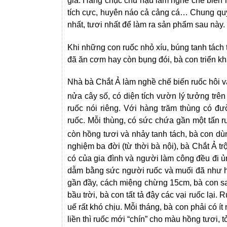
giá. Hàng chục chủ nậu làm nghề chế biến r
tích cực, huyên náo cả cảng cá… Chung quy
nhất, tươi nhất để làm ra sản phẩm sau này.
Khi những con ruốc nhỏ xíu, búng tanh tách t
đã ăn cơm hay còn bụng đói, bà con triển kh
Nhà bà Chắt Ả làm nghề chế biến ruốc hôi 
nửa cây số, có diện tích vườn lý tưởng trê
ruốc nói riêng. Với hàng trăm thùng có đ
ruốc. Mỗi thùng, có sức chứa gần một tấn 
còn hồng tươi và nhảy tanh tách, bà con dù
nghiệm ba đời (từ thời bà nội), bà Chắt Ả tr
có của gia đình và người làm công đều đi ủ
dẫm bằng sức người ruốc và muối đã như hò
gần đầy, cách miệng chừng 15cm, bà con s
bầu trời, bà con tất tả đậy các vại ruốc lại
uế rất khó chịu. Mỗi tháng, bà con phải có ít
liền thì ruốc mới “chín” cho màu hồng tươi, 