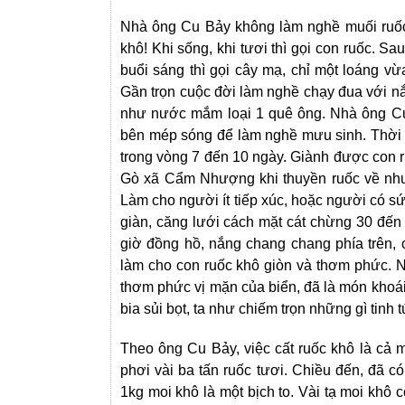
Nhà ông Cu Bảy không làm nghề muối ruốc,
khô! Khi sống, khi tươi thì gọi con ruốc. S
buổi sáng thì gọi cây mạ, chỉ một loáng v
Gần trọn cuộc đời làm nghề chạy đua với n
như nước mắm loại 1 quê ông. Nhà ông Cu 
bên mép sóng để làm nghề mưu sinh. Thời vụ
trong vòng 7 đến 10 ngày. Giành được con r
Gò xã Cẩm Nhượng khi thuyền ruốc về như 
Làm cho người ít tiếp xúc, hoặc người có 
giàn, căng lưới cách mặt cát chừng 30 đến
giờ đồng hồ, nắng chang chang phía trên, 
làm cho con ruốc khô giòn và thơm phức. Ng
thơm phức vị mặn của biển, đã là món khoái
bia sủi bọt, ta như chiếm trọn những gì tinh 
Theo ông Cu Bảy, việc cất ruốc khô là cả m
phơi vài ba tấn ruốc tươi. Chiều đến, đã có
1kg moi khô là một bịch to. Vài tạ moi khô 