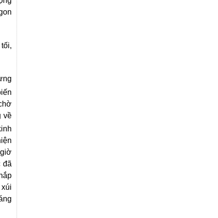
động
ngon
tối,
hừng
biến
 chờ
g về
kinh
hiện
 giờ
c đã
khắp
 xúi
háng