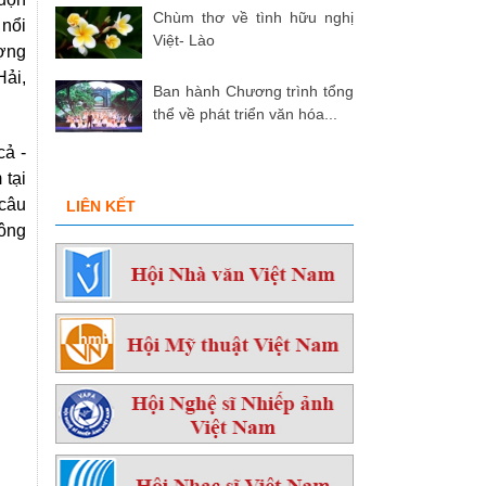
Chùm thơ về tình hữu nghị
 nổi
Việt- Lào
ượng
Hải,
Ban hành Chương trình tổng
thể về phát triển văn hóa...
cả -
 tại
 câu
LIÊN KẾT
hông