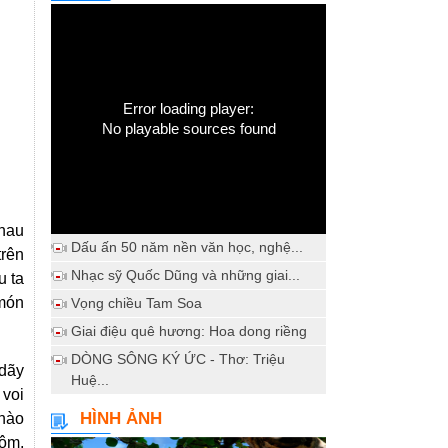
Error loading player:
No playable sources found
nhau
Dấu ấn 50 năm nền văn học, nghệ...
trên
Nhạc sỹ Quốc Dũng và những giai...
u ta
 món
Vọng chiều Tam Soa
Giai điệu quê hương: Hoa dong riềng
DÒNG SÔNG KÝ ỨC - Thơ: Triệu
 dãy
Huệ...
 voi
HÌNH ẢNH
 nào
tôm,