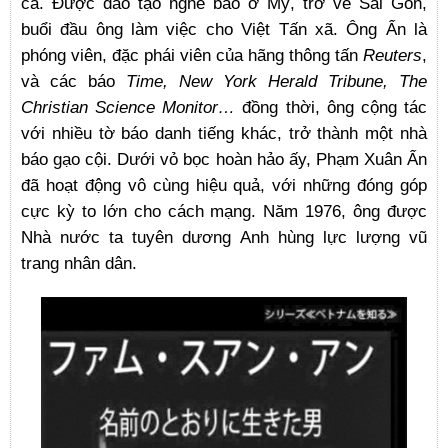
cả. Được đào tạo nghề báo ở Mỹ, trở về Sài Gòn,
buổi đầu ông làm việc cho Việt Tấn xã. Ông Ẩn là
phóng viên, đặc phái viên của hãng thông tấn
Reuters
,
và các báo
Time, New York Herald Tribune, The
Christian Science Monitor…
đồng thời, ông cộng tác
với nhiều tờ báo danh tiếng khác, trở thành một nhà
báo gạo cội. Dưới vỏ bọc hoàn hảo ấy, Phạm Xuân Ẩn
đã hoạt động vô cùng hiệu quả, với những đóng góp
cực kỳ to lớn cho cách mạng. Năm 1976, ông được
Nhà nước ta tuyên dương Anh hùng lực lượng vũ
trang nhân dân.