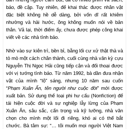
báo, đề cập. Tuy nhiên, để khai thác được nhân vật
đặc biệt không hề dễ dàng, bởi vốn dĩ rất khiêm
nhường và hài hước, ông không muốn nói về bản
thân. Vả lại, thời điểm ấy, chưa được phép công khai
viết về các nhà tình báo.
Nhờ vào sự kiên trì, bền bỉ, bằng lối cư xử thật thà và
tò mò một cách chân thành, cuối cùng nhà văn kỳ cựu
Nguyễn Thị Ngọc Hải cũng tiếp cận và đối thoại được
với vị tướng tình báo. Từ năm 1992, bà dần đưa nhận
vật của mình “lộ” sáng, nhưng 10 năm sau cuốn
“
Phạm Xuân Ẩn, tên người như cuộc đời
” mới được
xuất bản. Sử dụng thể loại phi hư cấu (Nonfiction) để
tái hiện cuộc đời và sự nghiệp lẫy lừng của Phạm
Xuân Ẩn, sâu sắc, cẩn trọng và kỹ lưỡng, nhà văn
chọn cho mình một lối đi riêng, khó ai có thể bắt
chước. Bà tâm sự: “… tôi muốn mọi người Việt Nam