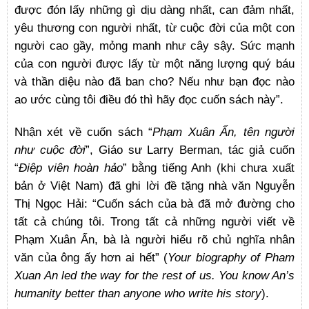
được đón lấy những gì dịu dàng nhất, can đảm nhất,
yêu thương con người nhất, từ cuộc đời của một con
người cao gầy, mỏng manh như cây sậy. Sức mạnh
của con người được lấy từ một năng lượng quý báu
và thần diệu nào đã ban cho? Nếu như bạn đọc nào
ao ước cùng tôi điều đó thì hãy đọc cuốn sách này”.
Nhận xét về cuốn sách “
Phạm Xuân Ẩn, tên người
như cuộc đời
”, Giáo sư Larry Berman, tác giả cuốn
“
Điệp viên hoàn hảo
” bằng tiếng Anh (khi chưa xuất
bản ở Việt Nam) đã ghi lời đề tặng nhà văn Nguyễn
Thị Ngọc Hải: “Cuốn sách của bà đã mở đường cho
tất cả chúng tôi. Trong tất cả những người viết về
Phạm Xuân Ẩn, bà là người hiểu rõ chủ nghĩa nhân
văn của ông ấy hơn ai hết” (
Your biography of Pham
Xuan An led the way for the rest of us. You know An’s
humanity better than anyone who write his story
).