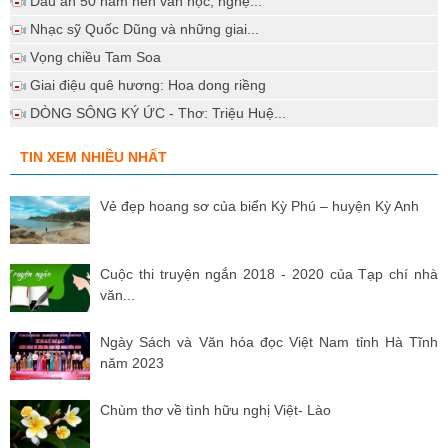
Dấu ấn 50 năm nền văn học, nghệ...
Nhạc sỹ Quốc Dũng và những giai...
Vọng chiều Tam Soa
Giai điệu quê hương: Hoa dong riềng
DÒNG SÔNG KÝ ỨC - Thơ: Triệu Huệ...
TIN XEM NHIỀU NHẤT
Vẻ đẹp hoang sơ của biển Kỳ Phú – huyện Kỳ Anh
Cuộc thi truyện ngắn 2018 - 2020 của Tạp chí nhà
văn...
Ngày Sách và Văn hóa đọc Việt Nam tỉnh Hà Tĩnh
năm 2023
Chùm thơ về tình hữu nghị Việt- Lào