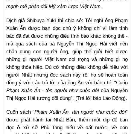
mạnh mẽ phản đối Mỹ xâm lược Việt Nam.
Dịch giả Shibuya Yuki thì chia sẻ: Tôi nghĩ ông Phạm
Xuân Ẩn được bạn đọc chú ý không chỉ vì làm tình
báo đã đạt được những điều tình báo khác không thể -
mà qua sách của bà Nguyễn Thị Ngọc Hải viết nên
chân dung con người ông, giúp thế giới biết được
những gì người Việt Nam coi trọng và những gì họ
không thỏa hiệp. Dù có những điều không dễ hiểu với
người Nhật nhưng đọc sách này rồi họ sẽ hoàn toàn
đồng ý với câu trả lời của ông Ẩn với báo chí: “Cuốn
Phạm Xuân Ẩn - tên người như cuộc đời
của Nguyễn
Thị Ngọc Hải tương đối đúng”. (Trả lời báo Lao Động).
Cuốn sách “
Phạm Xuân Ẩn, tên người như cuộc đời
”
được phát hành tại Nhật Bản, thêm một dịp để bạn
đọc ở xứ sở Phù Tang hiểu về đất nước, về con