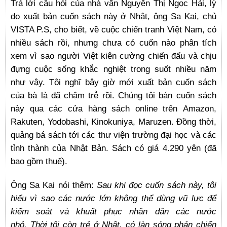
Trả lời câu hỏi của nhà văn Nguyễn Thị Ngọc Hải, lý
do xuất bản cuốn sách này ở Nhật, ông Sa Kai, chủ
VISTA P.S, cho biết, về cuộc chiến tranh Việt Nam, có
nhiều sách rồi, nhưng chưa có cuốn nào phân tích
xem vì sao người Việt kiên cường chiến đấu và chịu
đựng cuộc sống khắc nghiệt trong suốt nhiều năm
như vậy. Tôi nghĩ bây giờ mới xuất bản cuốn sách
của bà là đã chậm trễ rồi. Chúng tôi bán cuốn sách
này qua các cửa hàng sách online trên Amazon,
Rakuten, Yodobashi, Kinokuniya, Maruzen. Đồng thời,
quảng bá sách tới các thư viện trường đại học và các
tỉnh thành của Nhật Bản. Sách có giá 4.290 yên (đã
bao gồm thuế).
Ông Sa Kai nói thêm:
Sau khi đọc cuốn sách này, tôi
hiểu vì sao các nước lớn không thể dùng vũ lực để
kiểm soát và khuất phục nhân dân các nước
nhỏ. Thời tôi còn trẻ ở Nhật, có làn sóng phản chiến