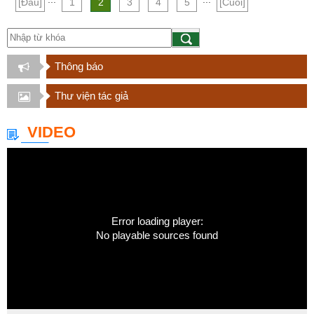
[Đầu]
1
2
3
4
5
[Cuối]
Thông báo
Thư viện tác giả
VIDEO
Error loading player:
No playable sources found