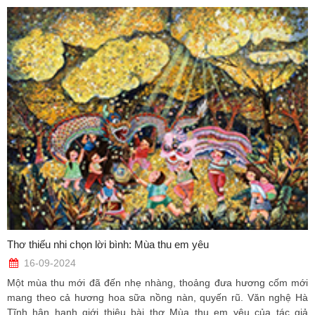
Thơ thiếu nhi chọn lời bình: Mùa thu em yêu
16-09-2024
Một mùa thu mới đã đến nhẹ nhàng, thoảng đưa hương cốm mới
mang theo cả hương hoa sữa nồng nàn, quyến rũ. Văn nghệ Hà
Tĩnh hân hạnh giới thiệu bài thơ Mùa thu em yêu của tác giả