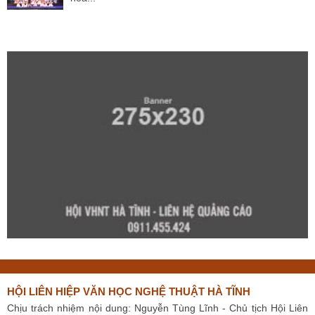
HỘI LIÊN HIỆP VĂN HỌC NGHỆ THUẬT HÀ TĨNH
Chịu trách nhiệm nội dung: Nguyễn Tùng Lĩnh - Chủ tịch Hội Liên