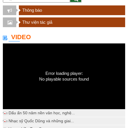
Thông báo
Thư viện tác giả
VIDEO
Error loading player:
No playable sources found
Dấu ấn 50 năm nền văn học, nghệ...
Nhạc sỹ Quốc Dũng và những giai...