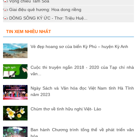
Vọng chiều Tam Soa
Giai điệu quê hương: Hoa dong riềng
DÒNG SÔNG KÝ ỨC - Thơ: Triệu Huệ...
TIN XEM NHIỀU NHẤT
Vẻ đẹp hoang sơ của biển Kỳ Phú – huyện Kỳ Anh
Cuộc thi truyện ngắn 2018 - 2020 của Tạp chí nhà
văn...
Ngày Sách và Văn hóa đọc Việt Nam tỉnh Hà Tĩnh
năm 2023
Chùm thơ về tình hữu nghị Việt- Lào
Ban hành Chương trình tổng thể về phát triển văn
hóa...