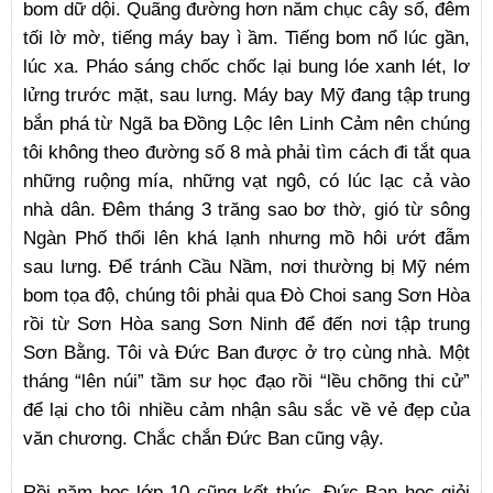
bom dữ dội. Quãng đường hơn năm chục cây số, đêm
tối lờ mờ, tiếng máy bay ì ầm. Tiếng bom nổ lúc gần,
lúc xa. Pháo sáng chốc chốc lại bung lóe xanh lét, lơ
lửng trước mặt, sau lưng. Máy bay Mỹ đang tập trung
bắn phá từ Ngã ba Đồng Lộc lên Linh Cảm nên chúng
tôi không theo đường số 8 mà phải tìm cách đi tắt qua
những ruộng mía, những vạt ngô, có lúc lạc cả vào
nhà dân. Đêm tháng 3 trăng sao bơ thờ, gió từ sông
Ngàn Phố thổi lên khá lạnh nhưng mồ hôi ướt đẫm
sau lưng. Để tránh Cầu Nầm, nơi thường bị Mỹ ném
bom tọa độ, chúng tôi phải qua Đò Choi sang Sơn Hòa
rồi từ Sơn Hòa sang Sơn Ninh để đến nơi tập trung
Sơn Bằng. Tôi và Đức Ban được ở trọ cùng nhà. Một
tháng “lên núi” tầm sư học đạo rồi “lều chõng thi cử”
để lại cho tôi nhiều cảm nhận sâu sắc về vẻ đẹp của
văn chương. Chắc chắn Đức Ban cũng vậy.
Rồi năm học lớp 10 cũng kết thúc. Đức Ban học giỏi