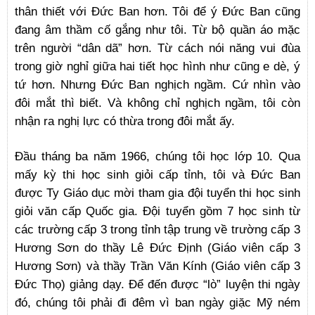
thân thiết với Đức Ban hơn. Tôi để ý Đức Ban cũng
đang âm thầm cố gắng như tôi. Từ bộ quần áo mặc
trên người “dân dã” hơn. Từ cách nói năng vui đùa
trong giờ nghỉ giữa hai tiết học hình như cũng e dè, ý
tứ hơn. Nhưng Đức Ban nghịch ngầm. Cứ nhìn vào
đôi mắt thì biết. Và không chỉ nghịch ngầm, tôi còn
nhận ra nghị lực có thừa trong đôi mắt ấy.
Đầu tháng ba năm 1966, chúng tôi học lớp 10. Qua
mấy kỳ thi học sinh giỏi cấp tỉnh, tôi và Đức Ban
được Ty Giáo dục mời tham gia đội tuyển thi học sinh
giỏi văn cấp Quốc gia. Đội tuyển gồm 7 học sinh từ
các trường cấp 3 trong tỉnh tập trung về trường cấp 3
Hương Sơn do thầy Lê Đức Định (Giáo viên cấp 3
Hương Sơn) và thầy Trần Văn Kính (Giáo viên cấp 3
Đức Thọ) giảng dạy. Để đến được “lò” luyện thi ngày
đó, chúng tôi phải đi đêm vì ban ngày giặc Mỹ ném