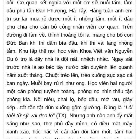
đội. Cơ quan kết nghĩa với một cơ sở nuôi tằm, làm
đậu phụ tận Đan Phượng, Hà Tây. Hàng tuần anh em
trị sự lại mua rẻ được một ít nhộng tằm, một ít đậu
phụ chia cho cán bộ công nhân viên cơ quan. Trên
đường đi làm về, thỉnh thoảng tôi lại mang cho bố con
Đức Ban khi thì dăm bìa đậu, khi thì vài lạng nhộng
tằm. Khu tập thể nơi học viên Khoa Viết văn Nguyễn
Du ở trọ là dãy nhà lá dột nát, nhếch nhác. Ngay sát
trước nhà là ao bèo tây nước bẩn duyềnh lên quanh
năm suốt tháng. Chuột trèo lên, trèo xuống sục sạo cả
ban ngày. Muỗi bay rù rì như ong. Học viên hai người
một căn phòng tuyềnh toàng, phòng nọ nhìn thấu tận
phòng kia. Nồi niêu, chai lọ, bếp dầu, mớ rau, giày
dép…tất tần tật đủn xuống gậm giường. Đúng là “
Lôi
thôi tử sỹ vai đeo lọ”
(TX). Nhưng anh nào anh ấy mắt
sáng như sao, thơ phú đầy mình, có điều mặt mày
xanh xao, hốc hác vì cái đận đói tám mốt, tám hai