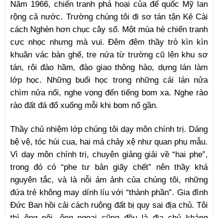
Năm 1966, chiến tranh phá hoại của đế quốc Mỹ lan
rộng cả nước. Trường chúng tôi đi sơ tán tận Kẻ Cài
cách Nghèn hơn chục cây số. Một mùa hè chiến tranh
cực nhọc nhưng mà vui. Đêm đêm thầy trò kìn kìn
khuân vác bàn ghế, tre nứa từ trường cũ lên khu sơ
tán, rôi đào hầm, đào giao thông hào, dựng lán làm
lớp học. Những buổi học trong những cái lán nửa
chìm nửa nổi, nghe vọng đến tiếng bom xa. Nghe rào
rào đất đá đổ xuống mỗi khi bom nổ gần.
Thầy chủ nhiệm lớp chúng tôi dạy môn chính trị. Dáng
bệ vệ, tóc húi cua, hai má chảy xệ như quan phụ mẫu.
Vì dạy môn chính trị, chuyên giảng giải về “hai phe”,
trong đó có “phe tư bản giãy chết” nên thầy khá
nguyên tắc, và là nỗi ám ảnh của chúng tôi, những
đứa trẻ không may dính líu với “thành phần”. Gia đình
Đức Ban hồi cải cách ruộng đất bị quy sai địa chủ. Tôi
thì ông nội, ông ngoại cũng đều là địa chủ kháng