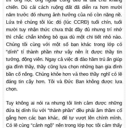
chiến. Dù cải cách ruộng đất đã diễn ra hơn mười
năm trước đó nhưng ảnh hưởng của nó còn nặng nề.
Lứa trẻ chúng tôi lúc đó (lúc CCRĐ) tuổi chín, tuổi
mười tuy nhận thức chưa thật đầy đủ nhưng trí nhớ
thì chắc chắn không bỏ qua dù một chi tiết nhỏ nào.
Chúng tôi cùng với một số bạn khác trong lớp có
“dính” tí thành phần như vậy nên ít được thầy tin
tưởng, động viên. Ngay cả việc đi đào hầm trú ẩn giúp
gia đình thầy, thầy cũng lựa chọn những bạn gia đình
bần cố nông. Chúng khỏe hơn và theo thầy nghĩ có lẽ
đáng tin cậy hơn. Tôi và Đức Ban không được lựa
chọn.
Tuy không ai nói ra nhưng tôi linh cảm được những
đứa bị dính líu với “thành phần” đều phải âm thầm cố
gắng hơn các bạn khác, để tự vượt lên chính mình.
Có lẽ cùng “cảnh ngộ” nên trong lớp học tôi cảm thấy