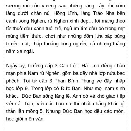
sương mù còn vương sau những rặng cây, rồi xóm
làng dưới chân núi Hồng Lĩnh, làng Trảo Nha bên
cạnh sông Nghèn, rú Nghèn xinh đẹp… tôi mang theo
từ thuở đầu xanh tuổi trẻ, ngủ im lìm đâu đó trong mịt
mùng tiềm thức, chợt như những đốm lửa bập bùng
trước mặt, thấp thoáng bóng người, cả những tháng
năm xa ngái.
Ngày ấy, trường cấp 3 Can Lộc, Hà Tĩnh đứng chân
mạn phía Nam rú Nghèn, gồm ba dãy nhà lợp nứa bạc
phếch. Tôi từ cấp 3 Phan Đình Phùng về đây nhập
học lớp 9. Trong lớp có Đức Ban. Như mọi nam sinh
khác, Đức Ban sống lặng lẽ. Anh có vẻ khó giao tiếp
với các bạn, với các bạn nữ thì nhát chẳng khác gì
thằn lằn mồng 5. Nhưng Đức Ban học đều các môn,
học giỏi môn văn.