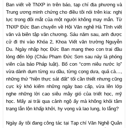
Ban viết về TNXP in trên báo, tạp chí địa phương và
Trung ương minh chứng cho điều tôi nói trên kia: nghị
lực trong đôi mắt của một người không may mắn. Từ
TNXP Đức Ban chuyển về Hội Văn nghệ Hà Tĩnh viết
văn và biên tập văn chương. Sáu năm sau, anh được
cử đi thi vào Khóa 2, Khoa Viết văn trường Nguyễn
Du. Ngày nhập học Đức Ban mang theo con trai đầu
lòng đến lớp (Cháu Phạm Đức Sơn sau này là phóng
viên của báo Pháp luật). Bố con “cơm niêu nước lọ”
vừa dành dụm từng xu dầu, từng cọng dưa, quả cà…,
những thứ “hiện thực sát đất” tối cần thiết nhưng cũng
cực kỳ khó kiếm những ngày bao cấp, vừa lên lớp
nghe những lời cao siêu mây gió của triết học, mỹ
học. Mấy ai trải qua cảnh ngộ ấy mà không khỏi tâm
trạng lẫn lộn khấp khởi, hy vọng và lao lung, lo lắng?
Ngày ấy tôi đang công tác tại Tạp chí Văn Nghệ Quân