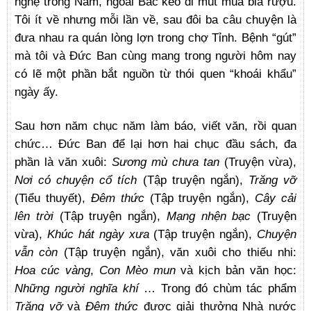
nghệ trong Nam, ngoài Bắc kéo đi mút mùa bia rượu.
Tôi ít về nhưng mỗi lần về, sau đôi ba câu chuyện là
đưa nhau ra quán lòng lợn trong chợ Tỉnh. Bệnh “gút”
mà tôi và Đức Ban cùng mang trong người hôm nay
có lẽ một phần bắt nguồn từ thói quen “khoái khẩu”
ngày ấy.
Sau hơn năm chục năm làm báo, viết văn, rồi quan
chức… Đức Ban để lại hơn hai chục đầu sách, đa
phần là văn xuôi:
Sương mù chưa tan
(Truyện vừa),
Nơi có chuyện cổ tích
(Tập truyện ngắn),
Trăng vỡ
(Tiểu thuyết),
Đêm thức
(Tập truyện ngắn),
Cây cải
lên trời
(Tập truyện ngắn),
Mạng nhện bạc
(Truyện
vừa),
Khúc hát ngày xưa
(Tập truyện ngắn),
Chuyện
vẫn còn
(Tập truyện ngắn), văn xuôi cho thiếu nhi:
Hoa cúc vàng
,
Con Mèo mun
và kịch bản văn học:
Những người nghĩa khí
… Trong đó chùm tác phẩm
Trăng vỡ
và
Đêm thức
được giải thưởng Nhà nước