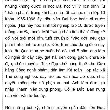
nhưng không được đi học Đại học vì lý lịch dính líu
“thành phần”, trong khi hầu như tất cả học sinh lớp 10
khóa 1965-1966 ấy, đều vào Đại học hoặc đi nước
ngoài. (Hồi này học sinh tốt nghiệp lớp 10 được tuyển
thẳng vào Đại học). Một “sang chấn tinh thần” đáng kể
đối với tuổi mới lớn, tuổi chuẩn bị “vào đời” nếu gặp
phải tình cảnh tương tự. Đức Ban chịu đựng điều này
khá tốt. Qua mùa hè buồn bã đó, trải 5 năm anh làm
đủ nghề từ cày cấy, gặt hái đến đóng gạch, chữa xe
đạp, chèo thuyền, đi xe đạp chở hàng thuê cho Cửa
hàng Công nghệ phẩm, đến làm Kế toán Hợp tác xã
Thủ công nghiệp, dạy Bổ túc văn hóa…ở quê, nhất
quyết không cho số phận an bài. Anh làm đơn gia
nhập Thanh niên xung phong. Có lẽ Đức Ban nung
nấu viết văn từ lúc ấy.
Rồi những bút ký, những truyện ngắn đầu tiên Đức