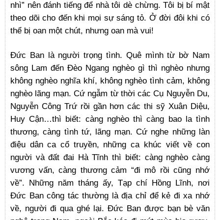
nhì” nên đánh tiếng để nhà tôi dè chừng. Tôi bị bí mật
theo dõi cho đến khi mọi sự sáng tỏ. Ở đời đôi khi có
thể bị oan một chút, nhưng oan mà vui!
Đức Ban là người trọng tình. Quê mình từ bờ Nam
sông Lam đến Đèo Ngang nghèo gì thì nghèo nhưng
không nghèo nghĩa khí, không nghèo tình cảm, không
nghèo lãng mạn. Cứ ngẫm từ thời các Cụ Nguyễn Du,
Nguyễn Công Trứ rồi gần hơn các thi sỹ Xuân Diệu,
Huy Cận…thì biết: càng nghèo thì càng bao la tình
thương, càng tình tứ, lãng mạn. Cứ nghe những làn
điệu dân ca cổ truyền, những ca khúc viết về con
người và đất đai Hà Tĩnh thì biết: càng nghèo càng
vương vấn, càng thương cảm “đi mô rồi cũng nhớ
về”. Những năm tháng ấy, Tạp chí Hồng Lĩnh, nơi
Đức Ban công tác thường là địa chỉ để kẻ đi xa nhớ
về, người đi qua ghé lại. Đức Ban được bạn bè văn