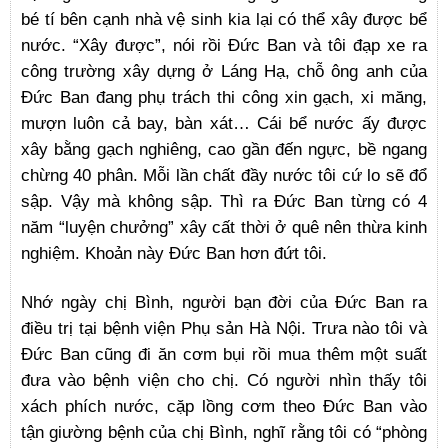
bé tí bên cạnh nhà vệ sinh kia lại có thể xây được bể
nước. “Xây được”, nói rồi Đức Ban và tôi đạp xe ra
công trường xây dựng ở Láng Hạ, chỗ ông anh của
Đức Ban đang phụ trách thi công xin gạch, xi măng,
mượn luôn cả bay, bàn xát… Cái bể nước ấy được
xây bằng gạch nghiêng, cao gần đến ngực, bề ngang
chừng 40 phân. Mỗi lần chất đầy nước tôi cứ lo sẽ đổ
sập. Vậy mà không sập. Thì ra Đức Ban từng có 4
năm “luyện chưởng” xây cất thời ở quê nên thừa kinh
nghiệm. Khoản này Đức Ban hơn đứt tôi.
Nhớ ngày chị Bình, người bạn đời của Đức Ban ra
điều trị tại bệnh viện Phụ sản Hà Nội. Trưa nào tôi và
Đức Ban cũng đi ăn cơm bụi rồi mua thêm một suất
đưa vào bệnh viện cho chị. Có người nhìn thấy tôi
xách phích nước, cặp lồng cơm theo Đức Ban vào
tận giường bệnh của chị Bình, nghĩ rằng tôi có “phòng