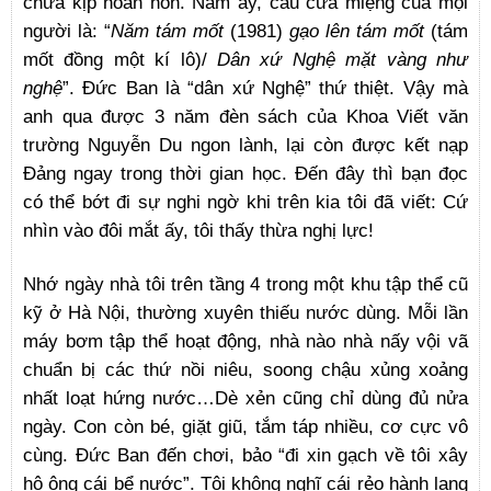
chưa kịp hoàn hồn. Năm ấy, câu cửa miệng của mọi
người là: “
Năm tám mốt
(1981)
gạo lên tám mốt
(tám
mốt đồng một kí lô)/
Dân xứ Nghệ mặt vàng như
nghệ
”. Đức Ban là “dân xứ Nghệ” thứ thiệt. Vậy mà
anh qua được 3 năm đèn sách của Khoa Viết văn
trường Nguyễn Du ngon lành, lại còn được kết nạp
Đảng ngay trong thời gian học. Đến đây thì bạn đọc
có thể bớt đi sự nghi ngờ khi trên kia tôi đã viết: Cứ
nhìn vào đôi mắt ấy, tôi thấy thừa nghị lực!
Nhớ ngày nhà tôi trên tầng 4 trong một khu tập thể cũ
kỹ ở Hà Nội, thường xuyên thiếu nước dùng. Mỗi lần
máy bơm tập thể hoạt động, nhà nào nhà nấy vội vã
chuẩn bị các thứ nồi niêu, soong chậu xủng xoảng
nhất loạt hứng nước…Dè xẻn cũng chỉ dùng đủ nửa
ngày. Con còn bé, giặt giũ, tắm táp nhiều, cơ cực vô
cùng. Đức Ban đến chơi, bảo “đi xin gạch về tôi xây
hộ ông cái bể nước”. Tôi không nghĩ cái rẻo hành lang