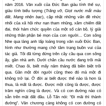
năm 2016. Văn xuôi của Đức Ban giàu tính thế sự,
giàu tính biểu tượng (
Trăng vỡ
,
Giọt nước mắt màu
đất
,
Mạng nhện bạc
), cập nhật những vấn đề nhức
nhối của xã hội như nạn tham nhũng, xâm chiếm đất
đai, thói hám chức quyền của một số cán bộ, lý giải
những thân phận bé mọn của con người… Con sông
Nhe qua làng anh lấp loáng trong văn xuôi Đức Ban,
hình như thường mang chở tâm trạng buồn vui của
tác giả. Tôi đã từng đứng trên cây cầu qua con sông
ấy, gần nhà anh. Dưới chân cầu nước đang trôi mải
miết. Chao ôi, biết mấy năm tháng đã biền biệt trôi
qua. Gần một đời người cũng theo đó mà một đi
không trở lại. Ở đời ai biết được thế nào là hơn là
thua, là mất là được. Được một cũng là được, được
trăm nghìn cũng là được. Và có con đường nào có
sẵn trên mặt đất đâu. Lỗ Tấn nói: “Đi mãi thì thành
đường”. Văn chương càng không có con đường có