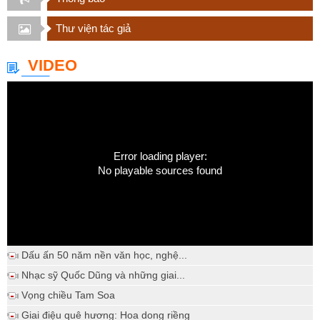
Thư viện tác giả
VIDEO
Error loading player:
No playable sources found
Dấu ấn 50 năm nền văn học, nghệ...
Nhạc sỹ Quốc Dũng và những giai...
Vọng chiều Tam Soa
Giai điệu quê hương: Hoa dong riềng