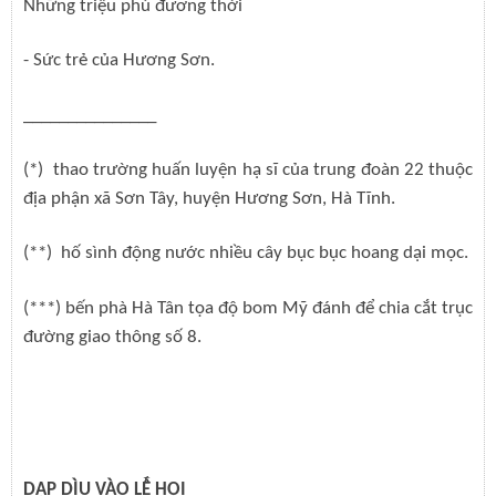
Những triệu phú đương thời
- Sức trẻ của Hương Sơn.
_______________
(*) thao trường huấn luyện hạ sĩ của trung đoàn 22 thuộc
địa phận xã Sơn Tây, huyện Hương Sơn, Hà Tĩnh.
(**) hố sình động nước nhiều cây bục bục hoang dại mọc.
(***) bến phà Hà Tân tọa độ bom Mỹ đánh để chia cắt trục
đường giao thông số 8.
DẬP DÌU VÀO LỄ HỘI