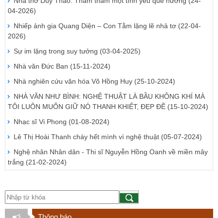
Nhà thơ Duy Thảo: Thăm thẳm một tình yêu quê hương
(24-
04-2026)
Nhiếp ảnh gia Quang Diện – Con Tằm lặng lẽ nhả tơ
(22-04-
2026)
Sự im lặng trong suy tưởng
(03-04-2025)
Nhà văn Đức Ban
(15-11-2024)
Nhà nghiên cứu văn hóa Võ Hồng Huy
(25-10-2024)
NHÀ VĂN NHƯ BÌNH: NGHỆ THUẬT LÀ BẦU KHÔNG KHÍ MÀ
TÔI LUÔN MUỐN GIỮ NÓ THANH KHIẾT, ĐẸP ĐẼ
(15-10-2024)
Nhạc sĩ Vi Phong
(01-08-2024)
Lê Thị Hoài Thanh cháy hết mình vì nghệ thuật
(05-07-2024)
Nghệ nhân Nhân dân - Thi sĩ Nguyễn Hồng Oanh về miền mây
trắng
(21-02-2024)
Thông báo