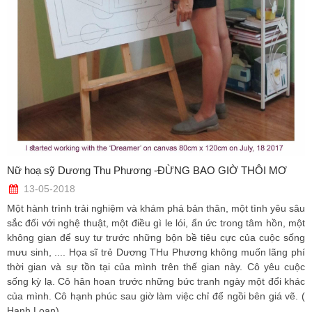
Nữ hoạ sỹ Dương Thu Phương -ĐỪNG BAO GIỜ THÔI MƠ
13-05-2018
Một hành trình trải nghiệm và khám phá bản thân, một tình yêu sâu
sắc đối với nghệ thuật, một điều gì le lói, ẩn ức trong tâm hồn, một
không gian để suy tư trước những bộn bề tiêu cực của cuộc sống
mưu sinh, .... Họa sĩ trẻ Dương THu Phương không muốn lãng phí
thời gian và sự tồn tại của mình trên thế gian này. Cô yêu cuộc
sống kỳ lạ. Cô hân hoan trước những bức tranh ngày một đổi khác
của mình. Cô hạnh phúc sau giờ làm việc chỉ để ngồi bên giá vẽ. (
Hạnh Loan)