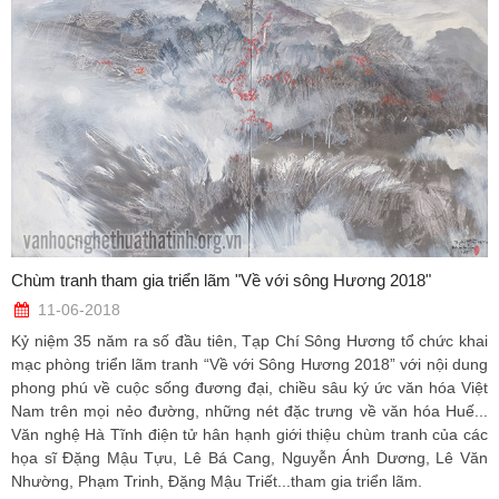
Chùm tranh tham gia triển lãm "Về với sông Hương 2018"
11-06-2018
Kỷ niệm 35 năm ra số đầu tiên, Tạp Chí Sông Hương tổ chức khai
mạc phòng triển lãm tranh “Về với Sông Hương 2018” với nội dung
phong phú về cuộc sống đương đại, chiều sâu ký ức văn hóa Việt
Nam trên mọi nẻo đường, những nét đặc trưng về văn hóa Huế...
Văn nghệ Hà Tĩnh điện tử hân hạnh giới thiệu chùm tranh của các
họa sĩ Đặng Mậu Tựu, Lê Bá Cang, Nguyễn Ánh Dương, Lê Văn
Nhường, Phạm Trinh, Đặng Mậu Triết...tham gia triển lãm.