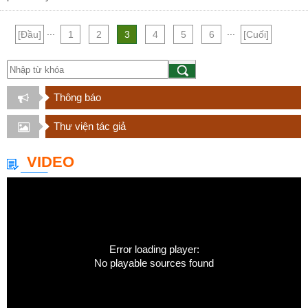
...
...
[Đầu]
1
2
3
4
5
6
[Cuối]
Thông báo
Thư viện tác giả
VIDEO
Error loading player:
No playable sources found